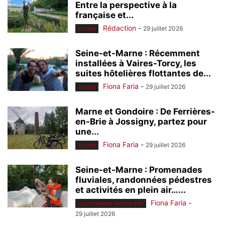
Entre la perspective à la
française et...
Rédaction
-
29 juillet 2026
EN UNE
Seine-et-Marne : Récemment
installées à Vaires-Torcy, les
suites hôtelières flottantes de...
Fiona Faria
-
29 juillet 2026
EN UNE
Marne et Gondoire : De Ferrières-
en-Brie à Jossigny, partez pour
une...
Fiona Faria
-
29 juillet 2026
EN UNE
Seine-et-Marne : Promenades
fluviales, randonnées pédestres
et activités en plein air…...
Fiona Faria
-
COULOMMIERS PAYS DE BRIE
29 juillet 2026