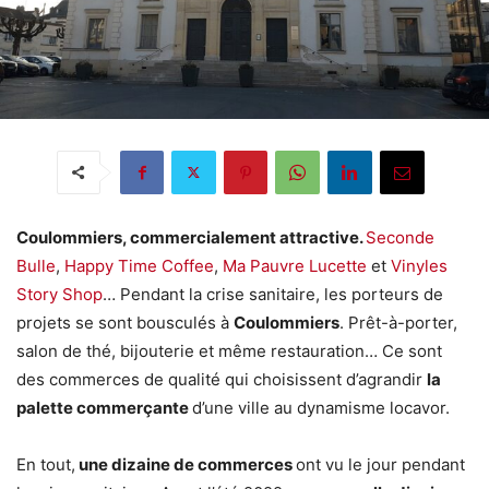
Coulommiers, commercialement attractive.
Seconde
Bulle
,
Happy Time Coffee
,
Ma Pauvre Lucette
et
Vinyles
Story Shop
… Pendant la crise sanitaire, les porteurs de
projets se sont bousculés à
Coulommiers
. Prêt-à-porter,
salon de thé, bijouterie et même restauration… Ce sont
des commerces de qualité qui choisissent d’agrandir
la
palette commerçante
d’une ville au dynamisme locavor.
En tout,
une dizaine de commerces
ont vu le jour pendant