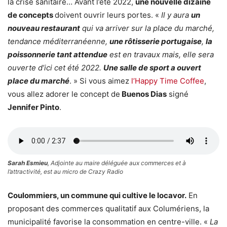
la crise sanitaire… Avant l’été 2022,
une nouvelle dizaine
de concepts
doivent ouvrir leurs portes. «
Il y aura
un
nouveau restaurant
qui va arriver sur la place du marché,
tendance méditerranéenne,
une rôtisserie portugaise
,
la
poissonnerie tant attendue
est en travaux mais, elle sera
ouverte d’ici cet été 2022.
Une salle de sport a ouvert
place du marché
. » Si vous aimez
l’Happy Time Coffee
,
vous allez adorer le concept de
Buenos Dias
signé
Jennifer Pinto
.
Sarah Esmieu
, Adjointe au maire déléguée aux commerces et à
l’attractivité, est au micro de Crazy Radio
Coulommiers, un commune qui cultive le locavor.
En
proposant des commerces qualitatif aux Columériens, la
municipalité favorise la consommation en centre-ville. «
La