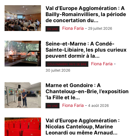
Val d’Europe Agglomération : A
Bailly-Romainvilliers, la période
de concertation du...
Fiona Faria
-
29 juillet 2026
EN UNE
Seine-et-Marne : A Condé-
Sainte-Libiaire, les plus curieux
peuvent dormir à la...
Fiona Faria
-
COULOMMIERS PAYS DE BRIE
30 juillet 2026
Marne et Gondoire : A
Chanteloup-en-Brie, l’exposition
‘la Fille et le...
Fiona Faria
-
4 août 2026
EN UNE
Val d’Europe Agglomération :
Nicolas Canteloup, Marine
Leonardi ou même Arnaud...