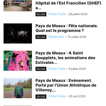
Hôpital de l’Est Francilien (GHEF)
a...
Fiona Faria
-
28 juillet 2026
EN UNE
Pays de Meaux : Fête nationale.
Quel est le programme ?
Rédaction
-
10 juillet 2026
EN UNE
Pays de Meaux : A Saint
Soupplets, les animations des
Estivales...
Fiona Faria
-
6 juillet 2026
EN UNE
Pays de Meaux : Evènement.
Porté par l’Union Athlétique de
Villenoy,...
Fiona Faria
-
30 juin 2026
EN UNE