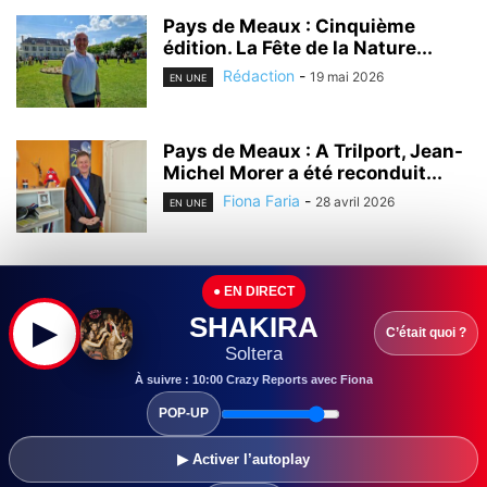
Pays de Meaux : Cinquième
édition. La Fête de la Nature...
Rédaction
-
19 mai 2026
EN UNE
Pays de Meaux : A Trilport, Jean-
Michel Morer a été reconduit...
Fiona Faria
-
28 avril 2026
EN UNE
Seine-et-Marne : Ile-de-France
● EN DIRECT
Mobilités a dévoilé la première
rame rénovée autorail...
SHAKIRA
▶
C’était quoi ?
Fiona Faria
-
17 avril 2026
Soltera
EN UNE
À suivre : 10:00 Crazy Reports avec Fiona
Pays de Meaux : Ateliers,
POP-UP
animations et conférences… A
Saint Soupplets,...
▶ Activer l’autoplay
Fiona Faria
-
6 avril 2026
EN UNE