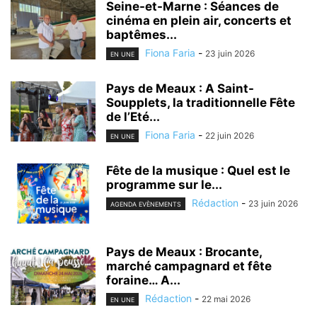
Seine-et-Marne : Séances de
cinéma en plein air, concerts et
baptêmes...
Fiona Faria
-
23 juin 2026
EN UNE
Pays de Meaux : A Saint-
Soupplets, la traditionnelle Fête
de l’Eté...
Fiona Faria
-
22 juin 2026
EN UNE
Fête de la musique : Quel est le
programme sur le...
Rédaction
-
23 juin 2026
AGENDA EVÈNEMENTS
Pays de Meaux : Brocante,
marché campagnard et fête
foraine… A...
Rédaction
-
22 mai 2026
EN UNE