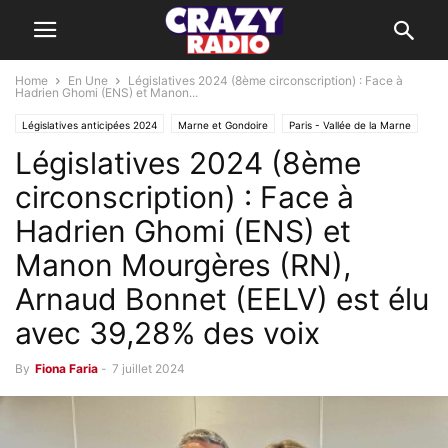
Home
En Une
Législatives 2024 (8ème circonscription) : Face à
Hadrien Ghomi (ENS) et Manon...
Législatives anticipées 2024
Marne et Gondoire
Paris - Vallée de la Marne
Législatives 2024 (8ème
Roissy Pays de France
Val d'Europe Agglomération
circonscription) : Face à
Hadrien Ghomi (ENS) et
Manon Mourgères (RN),
Arnaud Bonnet (EELV) est élu
avec 39,28% des voix
By
Fiona Faria
-
7 juillet 2024