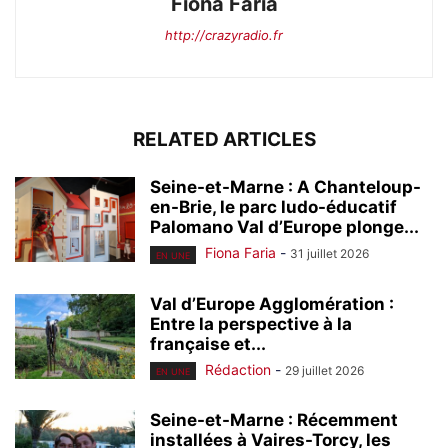
Fiona Faria
http://crazyradio.fr
RELATED ARTICLES
Seine-et-Marne : A Chanteloup-
en-Brie, le parc ludo-éducatif
Palomano Val d’Europe plonge...
Fiona Faria
-
31 juillet 2026
EN UNE
Val d’Europe Agglomération :
Entre la perspective à la
française et...
Rédaction
-
29 juillet 2026
EN UNE
Seine-et-Marne : Récemment
installées à Vaires-Torcy, les