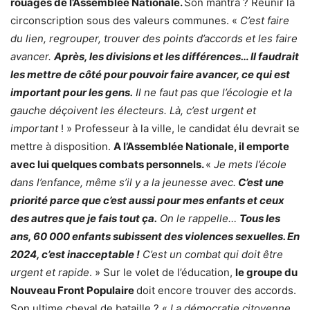
rouages de l’Assemblée Nationale.
Son mantra ? Réunir la
circonscription sous des valeurs communes. «
C’est faire
du lien, regrouper, trouver des points d’accords et les faire
avancer.
Après, les divisions et les différences… Il faudrait
les mettre de côté pour pouvoir faire avancer, ce qui est
important pour les gens.
Il ne faut pas que l’écologie et la
gauche déçoivent les électeurs. Là, c’est urgent et
important
! » Professeur à la ville, le candidat élu devrait se
mettre à disposition.
A l’Assemblée Nationale, il emporte
avec lui quelques combats personnels.
«
Je mets l’école
dans l’enfance, même s’il y a la jeunesse avec.
C’est une
priorité parce que c’est aussi pour mes enfants et ceux
des autres que je fais tout ça.
On le rappelle…
Tous les
ans, 60 000 enfants subissent des violences sexuelles. En
2024, c’est inacceptable !
C’est un combat qui doit être
urgent et rapide
. » Sur le volet de l’éducation,
le groupe du
Nouveau Front Populaire
doit encore trouver des accords.
Son ultime cheval de bataille ? «
La démocratie citoyenne,