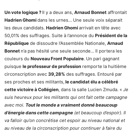
Un vote logique ?
Il y a deux ans,
Arnaud Bonnet
affrontait
Hadrien Ghomi
dans les urnes… Une seule voix séparait
les deux candidats.
Hadrien Ghomi
arrivait en tête avec
50,01% des suffrages. Suite à l’annonce du
Président de la
République
de dissoudre l’Assemblée Nationale,
Arnaud
Bonnet
n’a pas hésité une seule seconde… Il portera les
couleurs du
Nouveau Front Populaire
. Un pari gagnant
puisque
le professeur de profession
remporte la huitième
circonscription avec
39,28%
des suffrages. Entouré par
ses proches et ses militants,
le candidat élu a célébré
cette victoire à Collégien
, dans la salle Lucien Zmuda. «
Je
suis heureux pour les militants qui ont fait cette campagne
avec moi.
Tout le monde a vraiment donné beaucoup
d’énergie dans cette campagne
(et beaucoup d’espoir). Il
va falloir qu’on concrétise cet espoir au niveau national et
au niveau de la circonscription pour continuer à faire du