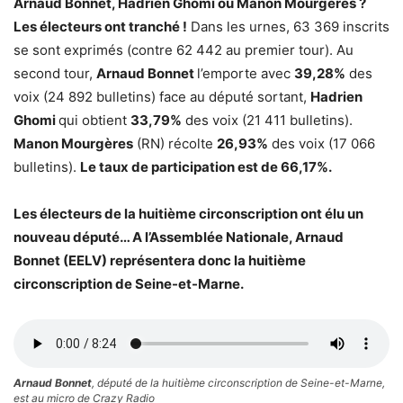
Arnaud Bonnet, Hadrien Ghomi ou Manon Mourgères ?
Les électeurs ont tranché !
Dans les urnes, 63 369 inscrits
se sont exprimés (contre 62 442 au premier tour). Au
second tour,
Arnaud Bonnet
l’emporte avec
39,28%
des
voix (24 892 bulletins) face au député sortant,
Hadrien
Ghomi
qui obtient
33,79%
des voix (21 411 bulletins).
Manon Mourgères
(RN) récolte
26,93%
des voix (17 066
bulletins).
Le taux de participation est de 66,17%.
Les électeurs de la huitième circonscription ont élu un
nouveau député… A l’Assemblée Nationale, Arnaud
Bonnet (EELV) représentera donc la huitième
circonscription de Seine-et-Marne.
Arnaud Bonnet
, député de la huitième circonscription de Seine-et-Marne,
est au micro de Crazy Radio