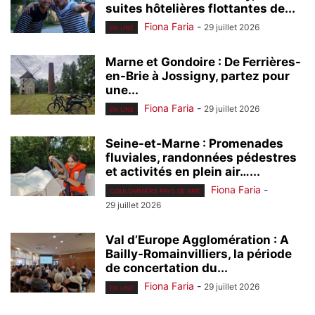
suites hôtelières flottantes de...
Fiona Faria
-
29 juillet 2026
EN UNE
Marne et Gondoire : De Ferrières-
en-Brie à Jossigny, partez pour
une...
Fiona Faria
-
29 juillet 2026
EN UNE
Seine-et-Marne : Promenades
fluviales, randonnées pédestres
et activités en plein air…...
Fiona Faria
-
COULOMMIERS PAYS DE BRIE
29 juillet 2026
Val d’Europe Agglomération : A
Bailly-Romainvilliers, la période
de concertation du...
Fiona Faria
-
29 juillet 2026
EN UNE