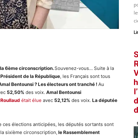
p
le
ci
Li
S
R
 la 6ème circonscription.
Souvenez-vous… Suite à la
V
 Président de la République
, les Français sont tous
h
Amal Bentounsi ? Les électeurs ont tranché !
Au
l
vec
52,50%
des voix.
Amal Bentounsi
d
 Roullaud
était élue
avec
52,12%
des voix.
La députée
d
 ces élections anticipées, les députés sortants sont
 la sixième circonscription,
le Rassemblement