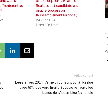
ion): Quels
circonscription) : Béatrice
affronteront au
Roullaud est candidate à sa
 ?
propre succession
4
(Rassemblement National)
ne"
24 juin 2024
Dans "En Une"
L
co
l
Fr
Pr
Li
Article suivant
u
Législatives 2024 (7ème circonscription) : Réélue
les
avec 53% des voix, Ersilia Soudais retrouve les
bancs de l’Assemblée Nationale