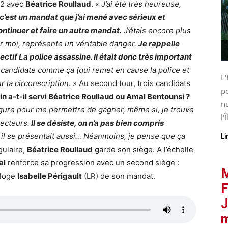
22 avec
Béatrice Roullaud
. «
J’ai été très heureuse,
c’est un mandat que j’ai mené avec sérieux et
ontinuer et faire un autre mandat.
J’étais encore plus
r moi, représente un véritable danger.
Je rappelle
ctif La police assassine. Il était donc très important
 candidate comme ça (qui remet en cause la police et
L'
r la circonscription
. » Au second tour, trois candidats
po
in a-t-il servi Béatrice Roullaud ou Amal Bentounsi ?
nu
figure pour me permettre de gagner, même si, je trouve
l'Î
ecteurs.
Il se désiste, on n’a pas bien compris
 il se présentait aussi… Néanmoins, je pense que ça
Li
gulaire,
Béatrice Roullaud
garde son siège. A l’échelle
al
renforce sa progression avec un second siège :
M
éloge
Isabelle Périgault
(LR) de son mandat.
F
J
m