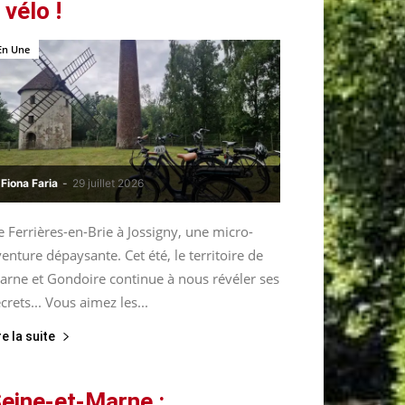
 vélo !
En Une
Fiona Faria
-
29 juillet 2026
 Ferrières-en-Brie à Jossigny, une micro-
enture dépaysante. Cet été, le territoire de
arne et Gondoire continue à nous révéler ses
crets... Vous aimez les...
re la suite
eine-et-Marne :