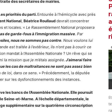
etraite des secrétaires de mairies.
P
r
es priorités du parti.
Entourée à l’hémicycle avec près
a
nt National
,
Béatrice Roullaud
devrait concentrer
s et locales. «
Le Rassemblement National proposera
é
n tas de garde-fous à l’immigration massive
. Par
r
asiles, nous ne sommes pas contre
. Nous voulons lui
e est traitée à l’extérieur, ils n’ont pas à courir ce
 Son mandat à l’Assemblée Nationale ? Un rêve qui se
ini la mission que je m’étais assignée.
J’aimerai faire
que les cas de maltraitances ne sont pas assez bien
 de loi, dans ce sens
. » Précédemment, la députée
ter sur les dysfonctionnements des instances.
ve les bancs de l’Assemblée Nationale. Elle poursuit
Et
 de Seine-et-Marne.
A l’échelle départementale, le
te
e supplémentaire sur la quatrième circonscription
ra