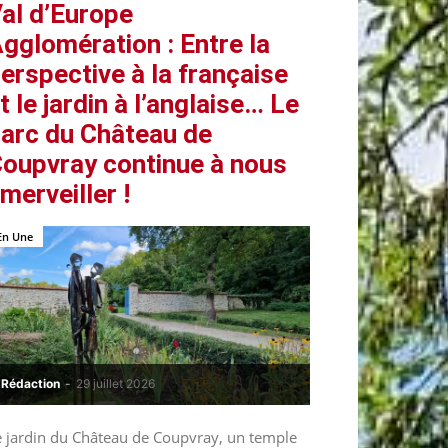
al d’Europe
gglomération : Entre la
erspective à la française
t le jardin à l’anglaise… Le
arc du Château de
oupvray continue à nous
merveiller !
En Une
Rédaction
-
29 juillet 2026
e jardin du Château de Coupvray, un temple