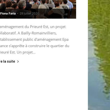
Fiona Faria
-
29 juillet 2026
’aménagement du Prieuré Est, un projet
llaboratif. A Bailly-Romainvilliers,
’Etablissement public d'aménagement Epa
ance s’apprête à construire le quartier du
ieuré Est. Un projet...
re la suite