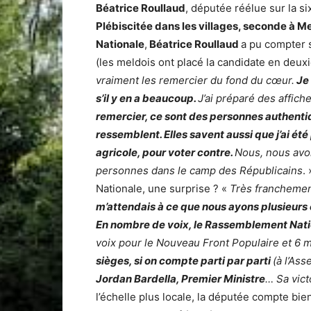
Béatrice Roullaud
, députée réélue sur la s
Plébiscitée dans les villages, seconde à M
Nationale
,
Béatrice Roullaud
a pu compter 
(les meldois ont placé la candidate en deux
vraiment les remercier du fond du cœur.
Je 
s’il y en a beaucoup.
J’ai préparé des affiche
remercier, ce sont des personnes authentiqu
ressemblent. Elles savent aussi que j’ai été 
agricole, pour voter contre.
Nous, nous avon
personnes dans le camp des Républicains
.
Nationale, une surprise ? «
Très franchement
m’attendais à ce que nous ayons plusieur
En nombre de voix, le Rassemblement Nation
voix pour le Nouveau Front Populaire et 6 
sièges, si on compte parti par parti
(à l’As
Jordan Bardella, Premier Ministre
… Sa vict
l’échelle plus locale, la députée compte bi