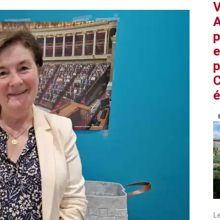
V
A
p
e
p
C
é
L