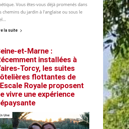
oétique. Vous êtes-vous déjà promenés dans
s chemins du jardin à l'anglaise ou sous le
el...
re la suite
eine-et-Marne :
écemment installées à
aires-Torcy, les suites
ôtelières flottantes de
’Escale Royale proposent
e vivre une expérience
épaysante
En Une