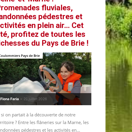
romenades fluviales,
andonnées pédestres et
ctivités en plein air… Cet
té, profitez de toutes les
ichesses du Pays de Brie !
Coulommiers Pays de Brie
Fiona Faria
-
29 juillet 2026
 si on partait à la découverte de notre
rritoire ? Entre les flâneries sur la Marne, les
ndonnées pédestres et les activités en...