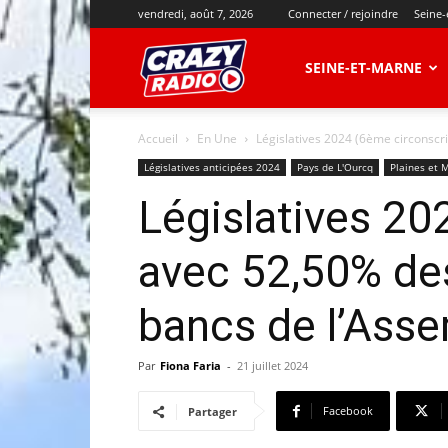
vendredi, août 7, 2026
Connecter / rejoindre
Seine-
CRAZY
SEINE-ET-MARNE
Accueil
En Une
Législatives 2024 (6ème circonscri
RADIO
Législatives anticipées 2024
Pays de L'Ourcq
Plaines et 
Législatives 20
avec 52,50% des
bancs de l’Ass
Par
Fiona Faria
-
21 juillet 2024
Facebook
Partager