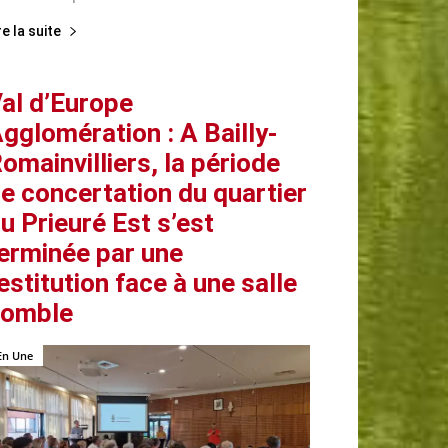
re la suite
al d’Europe
gglomération : A Bailly-
omainvilliers, la période
e concertation du quartier
u Prieuré Est s’est
erminée par une
estitution face à une salle
comble
En Une