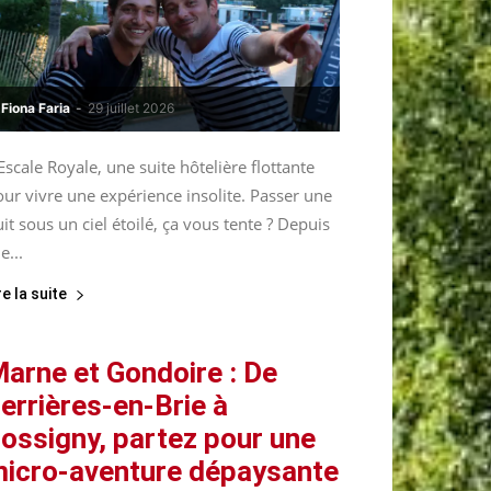
Fiona Faria
-
29 juillet 2026
Escale Royale, une suite hôtelière flottante
ur vivre une expérience insolite. Passer une
it sous un ciel étoilé, ça vous tente ? Depuis
le...
re la suite
arne et Gondoire : De
errières-en-Brie à
ossigny, partez pour une
icro-aventure dépaysante