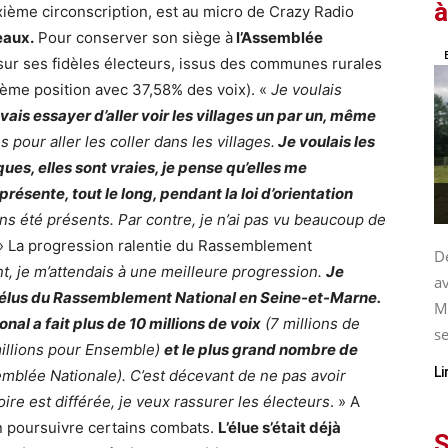
à
ixième circonscription, est au micro de Crazy Radio
eaux.
Pour conserver son siège à
l’Assemblée
sur ses fidèles électeurs, issus des communes rurales
ième position avec 37,58% des voix). «
Je voulais
vais essayer d’aller voir les villages un par un, même
s pour aller les coller dans les villages.
Je voulais les
es, elles sont vraies, je pense qu’elles me
présente, tout le long, pendant la loi d’orientation
s été présents. Par contre, je n’ai pas vu beaucoup de
 » La progression ralentie du Rassemblement
De
, je m’attendais à une meilleure progression.
Je
av
s élus du Rassemblement National en Seine-et-Marne.
M
al a fait plus de 10 millions de voix
(7 millions de
se
millions pour Ensemble)
et le plus grand nombre de
Li
semblée Nationale). C’est décevant de ne pas avoir
oire est différée, je veux rassurer les électeurs
. » A
en poursuivre certains combats.
L’élue s’était déjà
S