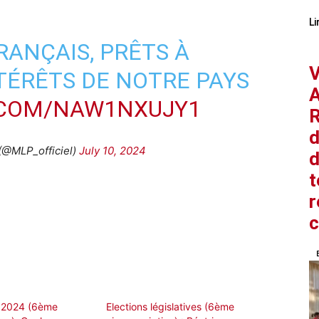
Li
RANÇAIS, PRÊTS À
V
TÉRÊTS DE NOTRE PAYS
A
.COM/NAW1NXUJY1
R
d
(@MLP_officiel)
July 10, 2024
d
t
r
s 2024 (6ème
Elections législatives (6ème