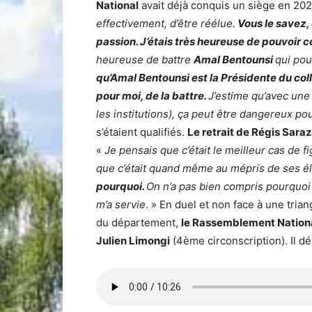
National
avait déjà conquis un siège en 20
effectivement, d’être réélue.
Vous le savez, 
passion. J’étais très heureuse de pouvoir c
heureuse de battre
Amal Bentounsi
qui pou
qu’Amal Bentounsi est la Présidente du colle
pour moi, de la battre.
J’estime qu’avec une
les institutions), ça peut être dangereux pou
s’étaient qualifiés.
Le retrait de Régis Saraz
«
Je pensais que c’était le meilleur cas de 
que c’était quand même au mépris de ses él
pourquoi.
On n’a pas bien compris pourquoi
m’a servie
. » En duel et non face à une trian
du département,
le Rassemblement Nation
Julien Limongi
(4ème circonscription). Il d