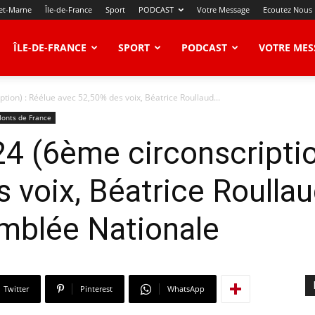
et-Marne
Île-de-France
Sport
PODCAST
Votre Message
Ecoutez Nous
ÎLE-DE-FRANCE
SPORT
PODCAST
VOTRE MES
ption) : Réélue avec 52,50% des voix, Béatrice Roullaud...
Monts de France
24 (6ème circonscriptio
 voix, Béatrice Roullau
emblée Nationale
Twitter
Pinterest
WhatsApp