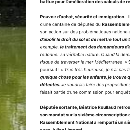
battue pour l’amélioration des calculs de r
Pouvoir d’achat, sécurité et immigration… L
d’une centaine de députés du
Rassembleme
son action sur des problématiques nationale
d’abolir le droit du sol et de mettre tout u
exemple,
le traitement des demandeurs d’
redonner sa véritable nature. Quand la demand
risque de traverser la mer Méditerranée
. »
poursuit ! «
Très très heureuse, je n’ai pas f
quelque chose pour les enfants, je trouve 
détectés.
Je voudrais faire des propositions
faisait partie d’une commission pour enquê
Députée sortante, Béatrice Roullaud retrou
son mandat sur la sixième circonscription
Rassemblement National a remporté un sièg
avec Julien Limongi.