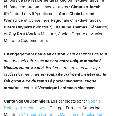
En plus de la Présidente de la Région Ile-de-France, le
binôme compte parmi ses soutiens :
Christian Jacob
(Président des Républicains),
Anne Chain Larché
(Sénatrice et Conseillère Régionale d’Ile-de-France),
Pierre Cuypers
(Sénateur),
Claudine Thomas
(Sénatrice)
et
Guy Drut
(Ancien Ministre, Ancien Député et Ancien
Maire de Coulommiers).
Un engagement dédié au canton.
«
On est libres de tout
mandat exécutif, donc
ce sera notre unique mandat à
Nicolas comme à moi
. Evidemment, on a un ancrage
professionnel, mais
on souhaite vraiment insister sur le
fait qu’on aura du temps à porter sur notre unique
mandat
. » conclut
Véronique Lantenois Maassen
.
Canton de Coulommiers.
Les candidats sont :
Sophie
Deloisy et Michel Jozon
, Philippe Fretel et Catherine
Maether,
Véronique Lantenois Maassen et Nicolas Roch
,