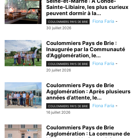
Seine-et-Marne : A Condé-
Sainte-Libiaire, les plus curieux
peuvent dormir à la...
Fiona Faria
-
COULOMMIERS PAYS DE BRIE
30 juillet 2026
Coulommiers Pays de Brie :
Inaugurée par la Communauté
d’Agglomération, le...
Fiona Faria
-
COULOMMIERS PAYS DE BRIE
20 juillet 2026
Coulommiers Pays de Brie
Agglomération : Après plusieurs
années d’attente, le...
Fiona Faria
-
COULOMMIERS PAYS DE BRIE
16 juillet 2026
Coulommiers Pays de Brie
Agglomération : La commune de