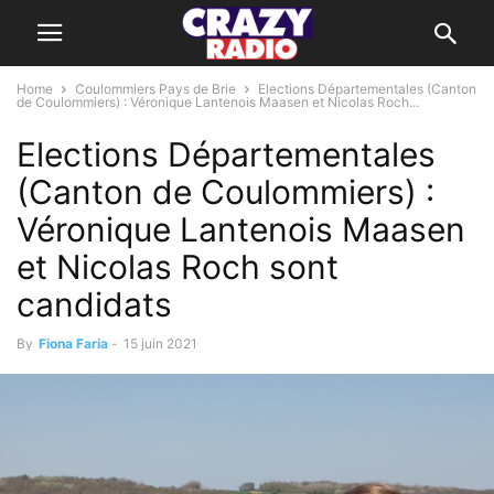
Home
Coulommiers Pays de Brie
Elections Départementales (Canton
de Coulommiers) : Véronique Lantenois Maasen et Nicolas Roch...
Elections Départementales
(Canton de Coulommiers) :
Véronique Lantenois Maasen
et Nicolas Roch sont
candidats
By
Fiona Faria
-
15 juin 2021