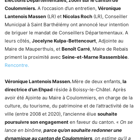
Elections Départementales, zoom sur le canton de
Coulommiers.
A l’occasion d’un entretien,
Véronique
Lantenois Massen
(LR) et
Nicolas Roch
(LR), Conseiller
Municipal à Saint Barthélémy ont annoncé leur intention
de briguer le mandat de Conseillers Départementaux. A
leurs côtés,
Jocelyne Kulpa-Bettencourt
, Adjointe au
Maire de Mauperthuis, et
Benoît Carré
, Maire de Rebais
priment la proximité avec
Seine-et-Marne Rassemblée
.
Rencontre.
Véronique Lantenois Massen.
Mère de deux enfants,
la
directrice d’un Ehpad
réside à Boissy-le-Châtel. Après
avoir été Ajointe au Maire à Coulommiers, en charge de la
culture, du tourisme, du patrimoine et de l’attractivité de la
ville (entre 2008 et 2020), l’ancienne élue
souhaite
poursuivre son engagement
en faveur du canton. «
On se
lance en binôme,
parce qu’on souhaite redonner une
dynamique au canton de Coulommiers
, on estime qu’il a