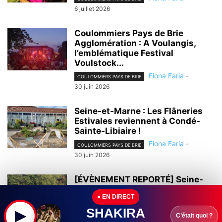
6 juillet 2026
Coulommiers Pays de Brie
Agglomération : A Voulangis,
l’emblématique Festival
Voulstock...
Fiona Faria
-
COULOMMIERS PAYS DE BRIE
30 juin 2026
Seine-et-Marne : Les Flâneries
Estivales reviennent à Condé-
Sainte-Libiaire !
Fiona Faria
-
COULOMMIERS PAYS DE BRIE
30 juin 2026
[ÉVÈNEMENT REPORTÉ] Seine-
et-Marne : A La Ferté-sous-
● EN DIRECT
Jouarre, plus de 1 200...
SHAKIRA
Fiona Faria
-
▶
COULOMMIERS PAYS DE BRIE
C’était quoi ?