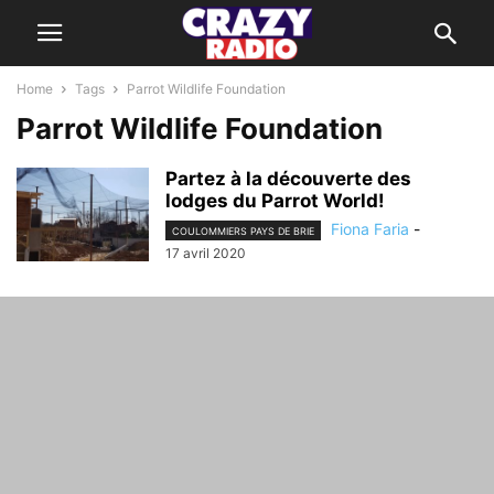
Home
Tags
Parrot Wildlife Foundation
Parrot Wildlife Foundation
Partez à la découverte des
lodges du Parrot World!
Fiona Faria
-
COULOMMIERS PAYS DE BRIE
17 avril 2020