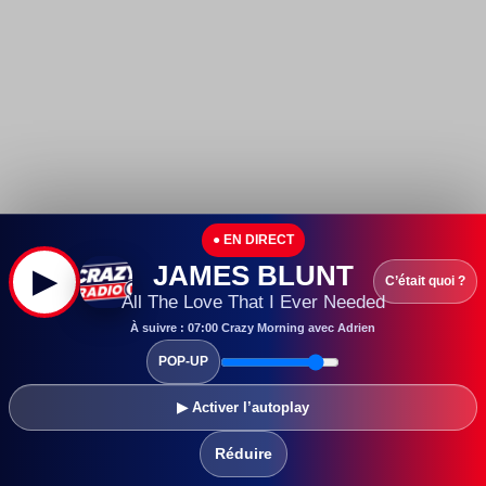
● EN DIRECT
JAMES BLUNT
▶
C’était quoi ?
All The Love That I Ever Needed
À suivre : 07:00 Crazy Morning avec Adrien
POP-UP
▶ Activer l’autoplay
Réduire