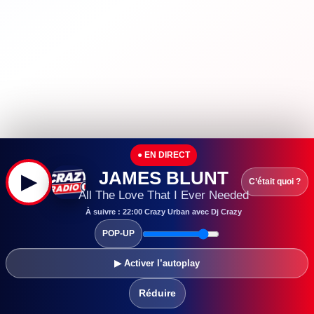
SORTIES CINÉ
VAL D'EUROPE AGGLOMÉRATION
● EN DIRECT
JAMES BLUNT
▶
C’était quoi ?
All The Love That I Ever Needed
À suivre : 22:00 Crazy Urban avec Dj Crazy
POP-UP
▶ Activer l’autoplay
Réduire