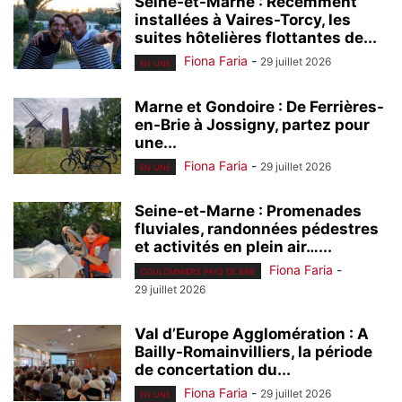
Seine-et-Marne : Récemment
installées à Vaires-Torcy, les
suites hôtelières flottantes de...
Fiona Faria
-
29 juillet 2026
EN UNE
Marne et Gondoire : De Ferrières-
en-Brie à Jossigny, partez pour
une...
Fiona Faria
-
29 juillet 2026
EN UNE
Seine-et-Marne : Promenades
fluviales, randonnées pédestres
et activités en plein air…...
Fiona Faria
-
COULOMMIERS PAYS DE BRIE
29 juillet 2026
Val d’Europe Agglomération : A
Bailly-Romainvilliers, la période
de concertation du...
Fiona Faria
-
29 juillet 2026
EN UNE