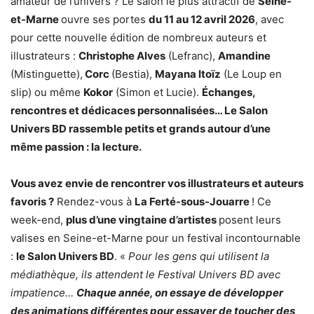
amateur de l’univers ? Le salon le plus attractif de
Seine-
et-Marne
ouvre ses portes
du 11 au 12 avril 2026
, avec
pour cette nouvelle édition de nombreux auteurs et
illustrateurs :
Christophe Alves
(Lefranc),
Amandine
(Mistinguette),
Corc
(Bestia),
Mayana Itoïz
(Le Loup en
slip) ou même
Kokor
(Simon et Lucie).
Échanges,
rencontres et dédicaces personnalisées… Le Salon
Univers BD rassemble petits et grands autour d’une
même passion : la lecture.
Vous avez envie de rencontrer vos illustrateurs et auteurs
favoris ?
Rendez-vous à
La Ferté-sous-Jouarre
! Ce
week-end,
plus d’une vingtaine d’artistes
posent leurs
valises en Seine-et-Marne pour un festival incontournable
:
le Salon Univers BD
. «
Pour les gens qui utilisent la
médiathèque, ils attendent le Festival Univers BD avec
impatience…
Chaque année, on essaye de développer
des animations différentes pour essayer de toucher des