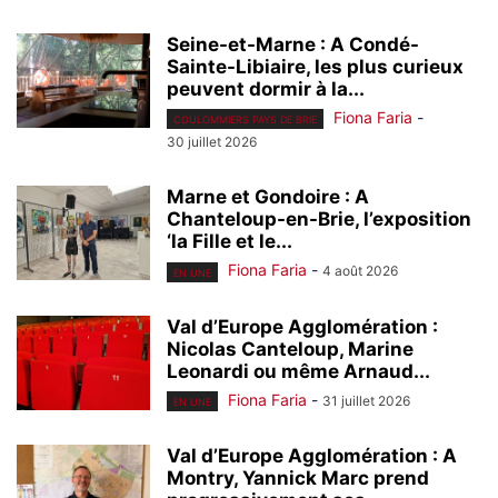
Seine-et-Marne : A Condé-
Sainte-Libiaire, les plus curieux
peuvent dormir à la...
Fiona Faria
-
COULOMMIERS PAYS DE BRIE
30 juillet 2026
Marne et Gondoire : A
Chanteloup-en-Brie, l’exposition
‘la Fille et le...
Fiona Faria
-
4 août 2026
EN UNE
Val d’Europe Agglomération :
Nicolas Canteloup, Marine
Leonardi ou même Arnaud...
Fiona Faria
-
31 juillet 2026
EN UNE
Val d’Europe Agglomération : A
Montry, Yannick Marc prend