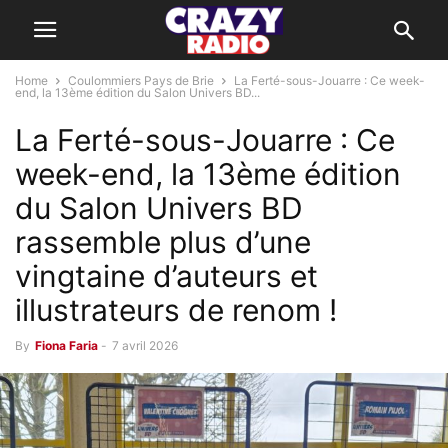
Home
Coulommiers Pays de Brie
La Ferté-sous-Jouarre : Ce week-
end, la 13ème édition du Salon Univers BD...
La Ferté-sous-Jouarre : Ce
week-end, la 13ème édition
du Salon Univers BD
rassemble plus d’une
vingtaine d’auteurs et
illustrateurs de renom !
By
Fiona Faria
-
7 avril 2026