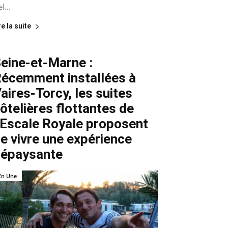
el...
re la suite
eine-et-Marne :
écemment installées à
aires-Torcy, les suites
ôtelières flottantes de
’Escale Royale proposent
e vivre une expérience
épaysante
En Une