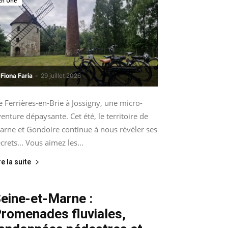
En Une
Fiona Faria
-
29 juillet 2026
 Ferrières-en-Brie à Jossigny, une micro-
enture dépaysante. Cet été, le territoire de
arne et Gondoire continue à nous révéler ses
crets... Vous aimez les...
re la suite
eine-et-Marne :
romenades fluviales,