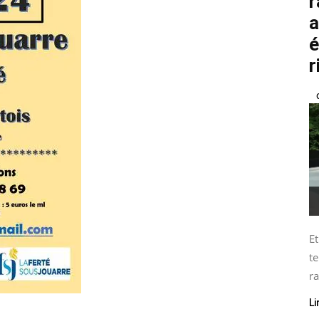
r
a
é
r
Et
te
ra
Li