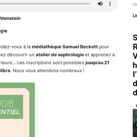
ci
Li
htenstein
ogie
S
R
endez-vous à la
médiathèque Samuel Beckett
pour
V
nez découvrir un
atelier de sophrologie
et apprenez à
rieure… Les inscriptions sont possibles
jusqu’au 21
h
t
libre
. Nous vous attendons nombreux !
l
d
d