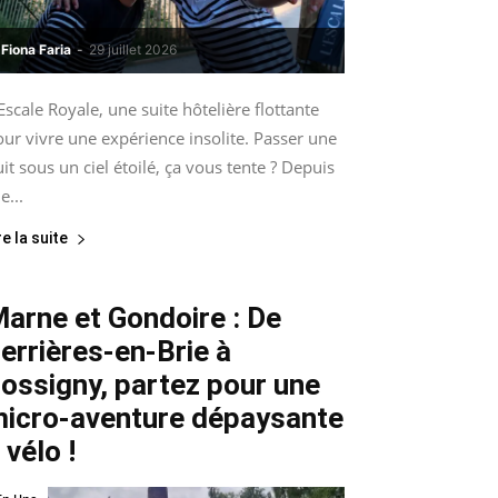
Fiona Faria
-
29 juillet 2026
Escale Royale, une suite hôtelière flottante
ur vivre une expérience insolite. Passer une
it sous un ciel étoilé, ça vous tente ? Depuis
le...
re la suite
arne et Gondoire : De
errières-en-Brie à
ossigny, partez pour une
icro-aventure dépaysante
 vélo !