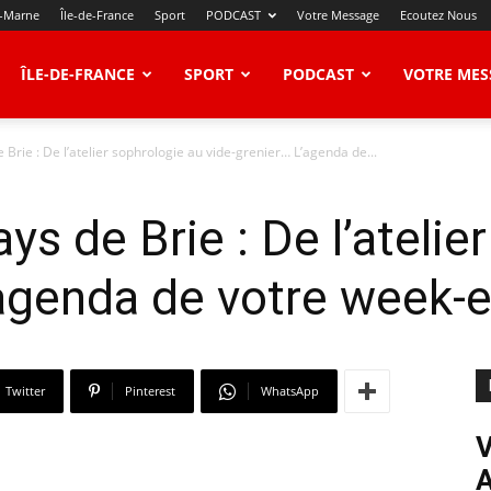
t-Marne
Île-de-France
Sport
PODCAST
Votre Message
Ecoutez Nous
ÎLE-DE-FRANCE
SPORT
PODCAST
VOTRE MES
rie : De l’atelier sophrologie au vide-grenier… L’agenda de...
s de Brie : De l’atelie
’agenda de votre week-e
Twitter
Pinterest
WhatsApp
V
A