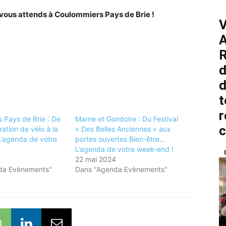
ous attends à Coulommiers Pays de Brie !
V
A
R
d
d
t
r
 Pays de Brie : De
Marne et Gondoire : Du Festival
aration de vélo à la
« Des Belles Anciennes » aux
’agenda de votre
portes ouvertes Bien-être…
L’agenda de votre week-end !
4
22 mai 2024
da Evènements"
Dans "Agenda Evènements"