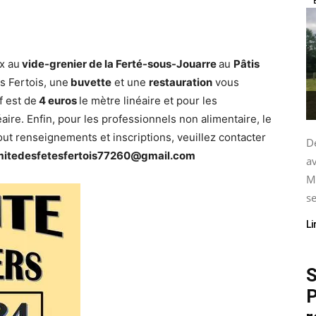
x au
vide-grenier de la Ferté-sous-Jouarre
au
Pâtis
s Fertois, une
buvette
et une
restauration
vous
f est de
4 euros
le mètre linéaire et pour les
aire. Enfin, pour les professionnels non alimentaire, le
out renseignements et inscriptions, veuillez contacter
De
itedesfetesfertois77260@gmail.com
av
M
se
Li
S
P