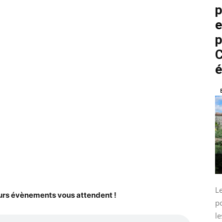
p
e
p
C
é
L
urs évènements vous attendent !
p
le