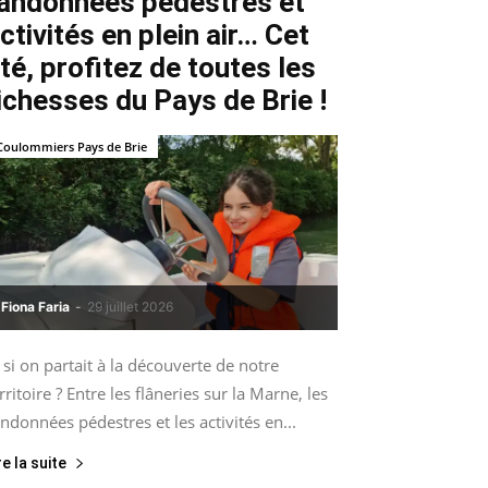
andonnées pédestres et
ctivités en plein air… Cet
té, profitez de toutes les
ichesses du Pays de Brie !
Coulommiers Pays de Brie
Fiona Faria
-
29 juillet 2026
 si on partait à la découverte de notre
rritoire ? Entre les flâneries sur la Marne, les
ndonnées pédestres et les activités en...
re la suite