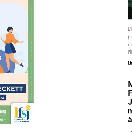
L'
po
nu
l'Î
Li
M
F
J
m
à