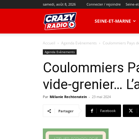
samedi, août 8, 2026
Connecter / rejoindre
Seine-e
CRAZY
SEINE-ET-MARNE
Accueil
Agenda Evènements
Coulommiers Pays de B
RADIO
Agenda Evènements
Coulommiers Pay
vide-grenier… L
Par
Mélanie Rechtenstein
-
23 mai 2024
Facebook
Partager