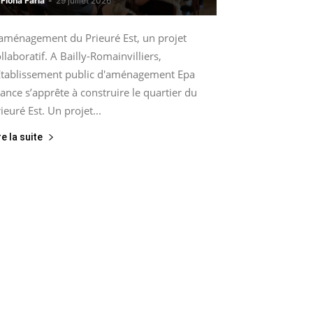
Fiona Faria
-
29 juillet 2026
’aménagement du Prieuré Est, un projet
llaboratif. A Bailly-Romainvilliers,
’Etablissement public d'aménagement Epa
ance s’apprête à construire le quartier du
ieuré Est. Un projet...
re la suite