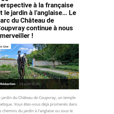
erspective à la française
t le jardin à l’anglaise… Le
arc du Château de
oupvray continue à nous
merveiller !
En Une
Rédaction
-
29 juillet 2026
e jardin du Château de Coupvray, un temple
oétique. Vous êtes-vous déjà promenés dans
s chemins du jardin à l'anglaise ou sous le