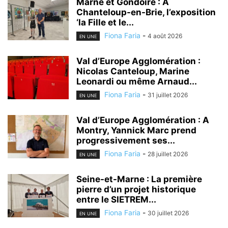
Marne et Gondoire : A
Chanteloup-en-Brie, l’exposition
‘la Fille et le...
Fiona Faria
-
4 août 2026
EN UNE
Val d’Europe Agglomération :
Nicolas Canteloup, Marine
Leonardi ou même Arnaud...
Fiona Faria
-
31 juillet 2026
EN UNE
Val d’Europe Agglomération : A
Montry, Yannick Marc prend
progressivement ses...
Fiona Faria
-
28 juillet 2026
EN UNE
Seine-et-Marne : La première
pierre d’un projet historique
entre le SIETREM...
Fiona Faria
-
30 juillet 2026
EN UNE