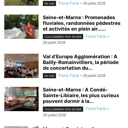
Fiona Faria
-
29 juillet 2026
EN UNE
Seine-et-Marne : Promenades
fluviales, randonnées pédestres
et activités en plein air…...
Fiona Faria
-
COULOMMIERS PAYS DE BRIE
29 juillet 2026
Val d’Europe Agglomération : A
Bailly-Romainvilliers, la période
de concertation du...
Fiona Faria
-
29 juillet 2026
EN UNE
Seine-et-Marne : A Condé-
Sainte-Libiaire, les plus curieux
peuvent dormir à la...
Fiona Faria
-
COULOMMIERS PAYS DE BRIE
30 juillet 2026