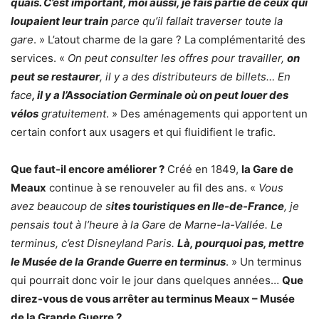
quais. C’est important, moi aussi, je fais partie de ceux qui
loupaient leur train
parce qu’il fallait traverser toute la
gare
. » L’atout charme de la gare ? La complémentarité des
services. «
On peut consulter les offres pour travailler,
on
peut se restaurer
, il y a des distributeurs de billets… En
face
, il y a l’Association Germinale où on peut louer des
vélos
gratuitement
. » Des aménagements qui apportent un
certain confort aux usagers et qui fluidifient le trafic.
Que faut-il encore améliorer ?
Créé en 1849,
la Gare de
Meaux
continue à se renouveler au fil des ans. «
Vous
avez beaucoup de s
ites touristiques en Ile-de-France
, je
pensais tout à l’heure à la Gare de Marne-la-Vallée. Le
terminus, c’est Disneyland Paris.
Là, pourquoi pas, mettre
le Musée de la Grande Guerre en terminus
. » Un terminus
qui pourrait donc voir le jour dans quelques années…
Que
direz-vous de vous arrêter au terminus Meaux – Musée
de la Grande Guerre ?