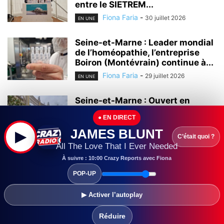
entre le SIETREM...
Fiona Faria
-
30 juillet 2026
EN UNE
Seine-et-Marne : Leader mondial
de l’homéopathie, l’entreprise
Boiron (Montévrain) continue à...
Fiona Faria
-
29 juillet 2026
EN UNE
Seine-et-Marne : Ouvert en
2000, le centre commercial Val
● EN DIRECT
d’Europe continue...
JAMES BLUNT
▶
Fiona Faria
-
28 juillet 2026
EN UNE
C’était quoi ?
All The Love That I Ever Needed
Seine-et-Marne :
À suivre : 10:00 Crazy Reports avec Fiona
L’universitarisation du Grand
POP-UP
Hôpital de l’Est Francilien (GHEF)
a...
▶ Activer l’autoplay
Fiona Faria
-
28 juillet 2026
EN UNE
Réduire