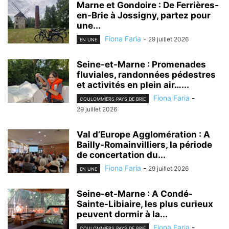
Marne et Gondoire : De Ferrières-
en-Brie à Jossigny, partez pour
une...
Fiona Faria
-
29 juillet 2026
EN UNE
Seine-et-Marne : Promenades
fluviales, randonnées pédestres
et activités en plein air…...
Fiona Faria
-
COULOMMIERS PAYS DE BRIE
29 juillet 2026
Val d’Europe Agglomération : A
Bailly-Romainvilliers, la période
de concertation du...
Fiona Faria
-
29 juillet 2026
EN UNE
Seine-et-Marne : A Condé-
Sainte-Libiaire, les plus curieux
peuvent dormir à la...
Fiona Faria
-
COULOMMIERS PAYS DE BRIE