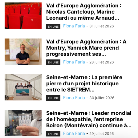
Val d’Europe Agglomération :
Nicolas Canteloup, Marine
Leonardi ou même Arnaud...
Fiona Faria
-
31 juillet 2026
EN UNE
Val d’Europe Agglomération : A
Montry, Yannick Marc prend
progressivement ses...
Fiona Faria
-
28 juillet 2026
EN UNE
Seine-et-Marne : La première
pierre d’un projet historique
entre le SIETREM...
Fiona Faria
-
30 juillet 2026
EN UNE
Seine-et-Marne : Leader mondial
de l’homéopathie, l’entreprise
Boiron (Montévrain) continue à...
Fiona Faria
-
29 juillet 2026
EN UNE