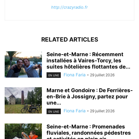
http://crazyradio.fr
RELATED ARTICLES
Seine-et-Marne : Récemment
installées à Vaires-Torcy, les
suites hôtelières flottantes de...
Fiona Faria
-
29 juillet 2026
EN UNE
Marne et Gondoire : De Ferrières-
en-Brie à Jossigny, partez pour
une...
Fiona Faria
-
29 juillet 2026
EN UNE
Seine-et-Marne : Promenades
fluviales, randonnées pédestres
et activités en plein air…...