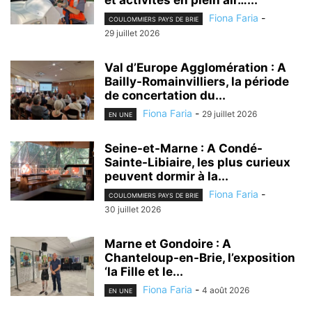
Fiona Faria
-
COULOMMIERS PAYS DE BRIE
29 juillet 2026
Val d’Europe Agglomération : A
Bailly-Romainvilliers, la période
de concertation du...
Fiona Faria
-
29 juillet 2026
EN UNE
Seine-et-Marne : A Condé-
Sainte-Libiaire, les plus curieux
peuvent dormir à la...
Fiona Faria
-
COULOMMIERS PAYS DE BRIE
30 juillet 2026
Marne et Gondoire : A
Chanteloup-en-Brie, l’exposition
‘la Fille et le...
Fiona Faria
-
4 août 2026
EN UNE