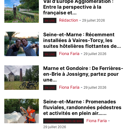
Val d’Europe Agglomération :
Entre la perspective à la
française et...
Rédaction
-
29 juillet 2026
EN UNE
Seine-et-Marne : Récemment
installées à Vaires-Torcy, les
suites hôtelières flottantes de...
Fiona Faria
-
29 juillet 2026
EN UNE
Marne et Gondoire : De Ferrières-
en-Brie à Jossigny, partez pour
une...
Fiona Faria
-
29 juillet 2026
EN UNE
Seine-et-Marne : Promenades
fluviales, randonnées pédestres
et activités en plein air…...
Fiona Faria
-
COULOMMIERS PAYS DE BRIE
29 juillet 2026