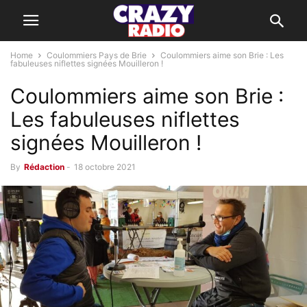
Home
Coulommiers Pays de Brie
Coulommiers aime son Brie : Les
fabuleuses niflettes signées Mouilleron !
Coulommiers aime son Brie :
Les fabuleuses niflettes
signées Mouilleron !
By
Rédaction
-
18 octobre 2021