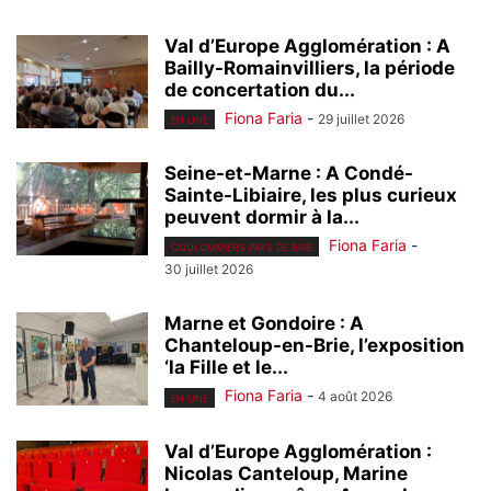
Val d’Europe Agglomération : A
Bailly-Romainvilliers, la période
de concertation du...
Fiona Faria
-
29 juillet 2026
EN UNE
Seine-et-Marne : A Condé-
Sainte-Libiaire, les plus curieux
peuvent dormir à la...
Fiona Faria
-
COULOMMIERS PAYS DE BRIE
30 juillet 2026
Marne et Gondoire : A
Chanteloup-en-Brie, l’exposition
‘la Fille et le...
Fiona Faria
-
4 août 2026
EN UNE
Val d’Europe Agglomération :
Nicolas Canteloup, Marine