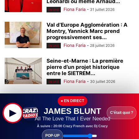
Leonardi ou même Arnaud...
Fiona Faria
-
31 juillet 2026
EN UNE
Val d’Europe Agglomération : A
Montry, Yannick Marc prend
progressivement ses...
Fiona Faria
-
28 juillet 2026
EN UNE
Seine-et-Marne : La première
pierre d’un projet historique
entre le SIETREM...
Fiona Faria
-
30 juillet 2026
EN UNE
Seine-et-Marne : Leader mondial
● EN DIRECT
de l’homéopathie, l’entreprise
Boiron (Montévrain) continue à...
JAMES BLUNT
▶
C’était quoi ?
Fiona Faria
-
29 juillet 2026
All The Love That I Ever Needed
EN UNE
À suivre : 20:00 Crazy French avec Dj Crazy
Seine-et-Marne : Ouvert en
POP-UP