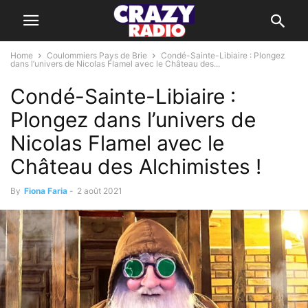
Home
Coulommiers Pays de Brie
Condé-Sainte-Libiaire : Plongez
dans l’univers de Nicolas Flamel avec le Château des...
Condé-Sainte-Libiaire :
Plongez dans l’univers de
Nicolas Flamel avec le
Château des Alchimistes !
By
Fiona Faria
-
2 août 2021