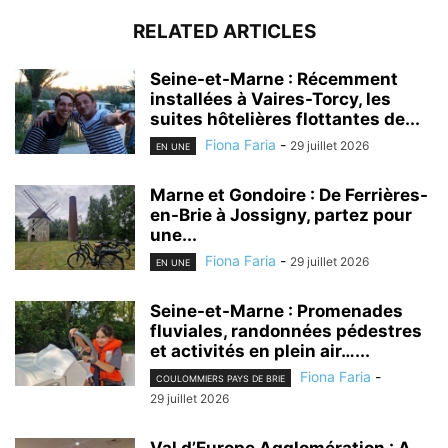
RELATED ARTICLES
Seine-et-Marne : Récemment
installées à Vaires-Torcy, les
suites hôtelières flottantes de...
Fiona Faria
-
29 juillet 2026
EN UNE
Marne et Gondoire : De Ferrières-
en-Brie à Jossigny, partez pour
une...
Fiona Faria
-
29 juillet 2026
EN UNE
Seine-et-Marne : Promenades
fluviales, randonnées pédestres
et activités en plein air…...
Fiona Faria
-
COULOMMIERS PAYS DE BRIE
29 juillet 2026