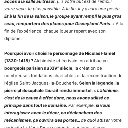
accès à la salle au trésor.
(…) Votre but est de remplir
votre seau, le plus possible. A la fin, il y a aura une pesée…
Et à la fin de la saison, le groupe ayant rempli le plus gros
seau, remportera des places pour Disneyland Paris
. » A la
fin de l’expérience, chaque joueur repart avec son
diplôme.
Pourquoi avoir choisi le personnage de Nicolas Flamel
(1330-1418) ?
Alchimiste et écrivain, on attribue au
bourgeois parisien du XIVᵉ siècle
, la création de
nombreuses fondations charitables et la reconstruction de
l’église Saint-Jacques-la-Boucherie.
Selon la légende, la
pierre philosophale l’aurait rendu immortel.
«
L’alchimie,
c’est de la cause à effet donc, nous avons utilisé ce
principe dans tout le domaine.
Par exemple,
si vous
interagissez avec le décor, ça déclenchera des
mécanismes, ça ouvrira des portes…
de quoi attiser votre
curiosité
! » Vous l’aurez compris, quelques étapes