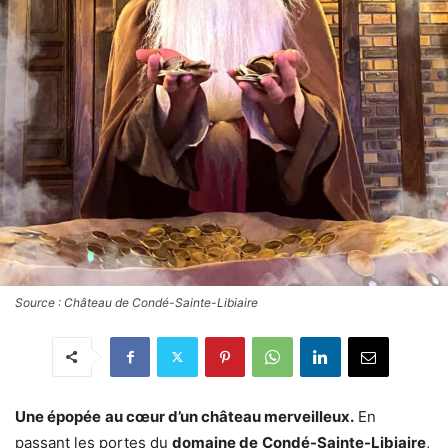
Source : Château de Condé-Sainte-Libiaire
Une épopée
au cœur d’un château merveilleux.
En
passant les portes du
domaine de
Condé-Sainte-Libiaire
,