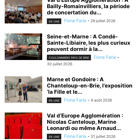
Val d’Europe Agglomération : A
Bailly-Romainvilliers, la période
de concertation du...
Fiona Faria
-
29 juillet 2026
EN UNE
Seine-et-Marne : A Condé-
Sainte-Libiaire, les plus curieux
peuvent dormir à la...
Fiona Faria
-
COULOMMIERS PAYS DE BRIE
30 juillet 2026
Marne et Gondoire : A
Chanteloup-en-Brie, l’exposition
‘la Fille et le...
Fiona Faria
-
4 août 2026
EN UNE
Val d’Europe Agglomération :
Nicolas Canteloup, Marine
Leonardi ou même Arnaud...
Fiona Faria
-
31 juillet 2026
EN UNE