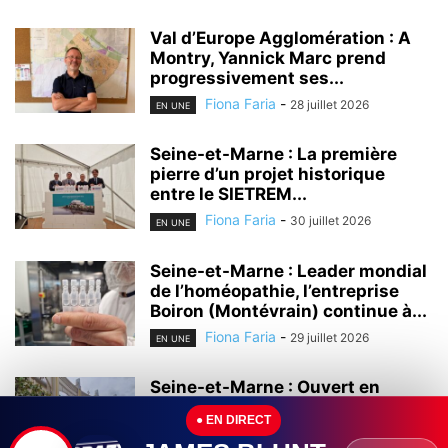
Val d’Europe Agglomération : A
Montry, Yannick Marc prend
progressivement ses...
Fiona Faria
-
28 juillet 2026
EN UNE
Seine-et-Marne : La première
pierre d’un projet historique
entre le SIETREM...
Fiona Faria
-
30 juillet 2026
EN UNE
Seine-et-Marne : Leader mondial
de l’homéopathie, l’entreprise
Boiron (Montévrain) continue à...
Fiona Faria
-
29 juillet 2026
EN UNE
Seine-et-Marne : Ouvert en
2000, le centre commercial Val
● EN DIRECT
d’Europe continue...