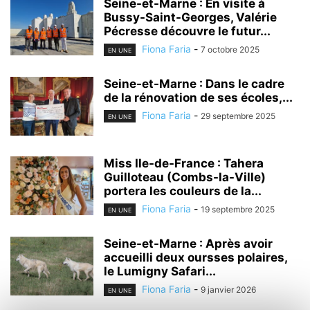
Seine-et-Marne : En visite à
Bussy-Saint-Georges, Valérie
Pécresse découvre le futur...
Fiona Faria
-
7 octobre 2025
EN UNE
Seine-et-Marne : Dans le cadre
de la rénovation de ses écoles,...
Fiona Faria
-
29 septembre 2025
EN UNE
Miss Ile-de-France : Tahera
Guilloteau (Combs-la-Ville)
portera les couleurs de la...
Fiona Faria
-
19 septembre 2025
EN UNE
Seine-et-Marne : Après avoir
accueilli deux oursses polaires,
le Lumigny Safari...
Fiona Faria
-
9 janvier 2026
EN UNE