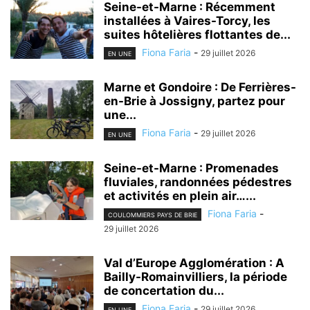
Seine-et-Marne : Récemment
installées à Vaires-Torcy, les
suites hôtelières flottantes de...
Fiona Faria
-
29 juillet 2026
EN UNE
Marne et Gondoire : De Ferrières-
en-Brie à Jossigny, partez pour
une...
Fiona Faria
-
29 juillet 2026
EN UNE
Seine-et-Marne : Promenades
fluviales, randonnées pédestres
et activités en plein air…...
Fiona Faria
-
COULOMMIERS PAYS DE BRIE
29 juillet 2026
Val d’Europe Agglomération : A
Bailly-Romainvilliers, la période
de concertation du...
Fiona Faria
-
29 juillet 2026
EN UNE