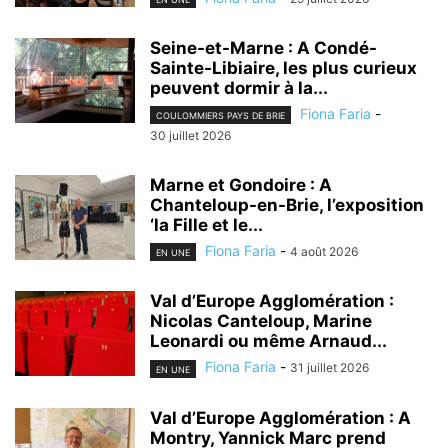
Seine-et-Marne : A Condé-
Sainte-Libiaire, les plus curieux
peuvent dormir à la...
Fiona Faria
-
COULOMMIERS PAYS DE BRIE
30 juillet 2026
Marne et Gondoire : A
Chanteloup-en-Brie, l’exposition
‘la Fille et le...
Fiona Faria
-
4 août 2026
EN UNE
Val d’Europe Agglomération :
Nicolas Canteloup, Marine
Leonardi ou même Arnaud...
Fiona Faria
-
31 juillet 2026
EN UNE
Val d’Europe Agglomération : A
Montry, Yannick Marc prend