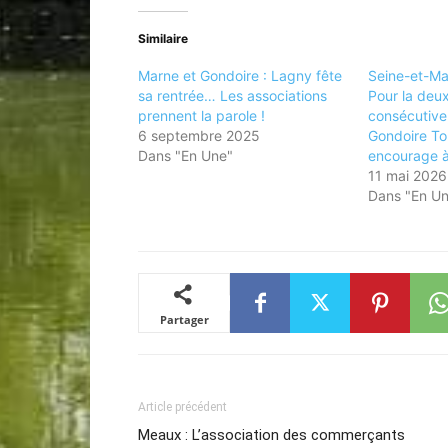
Similaire
Marne et Gondoire : Lagny fête
Seine-et-Mar
sa rentrée… Les associations
Pour la deu
prennent la parole !
consécutive
6 septembre 2025
Gondoire To
Dans "En Une"
encourage à
11 mai 2026
Dans "En U
Partager
Article précédent
Meaux : L’association des commerçants