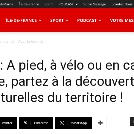
et-Marne
Île-de-France
Sport
PODCAST
Votre Message
Ecoutez Nous
ÎLE-DE-FRANCE
SPORT
PODCAST
VOTRE MES
 en canoë… Avec la Grande...
: A pied, à vélo ou en 
, partez à la découver
turelles du territoire !
Twitter
Pinterest
WhatsApp