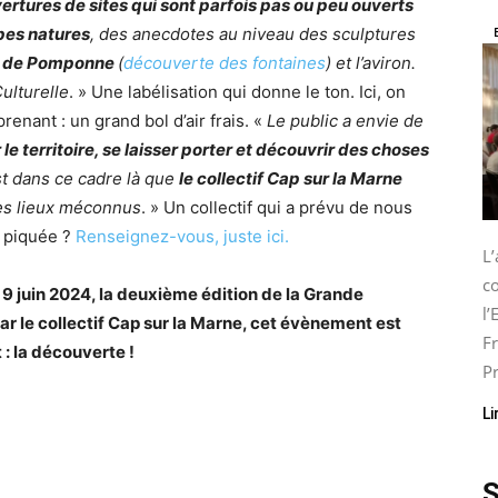
ertures de sites qui sont parfois pas ou peu ouverts
pes natures
, des anecdotes au niveau des sculptures
au de Pomponne
(
découverte des fontaines
) et l’aviron.
ulturelle
. » Une labélisation qui donne le ton. Ici, on
enant : un grand bol d’air frais. «
Le public a envie de
e territoire, se laisser porter et découvrir des choses
est dans ce cadre là que
le collectif Cap sur la Marne
 des lieux méconnus
. » Un collectif qui a prévu de nous
t piquée ?
Renseignez-vous, juste ici.
L
co
 9 juin 2024, la deuxième édition de la Grande
l
ar le collectif Cap sur la Marne, cet évènement est
Fr
t : la découverte !
Pr
Li
S