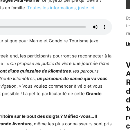
Nogent-sur-Marne
. Un joyeux périple qui devrait
s en famille.
Toutes les informations, juste ici.
Et
te
ra
uristique pour Marne et Gondoire Tourisme (axe
Li
ek-end, les participants pourront se reconnecter à la
le ! «
On propose au public de vivre une journée riche
V
ont d’une quinzaine de kilomètres
, les parcours
A
 trente kilomètres,
un parcours de canoë qui va vous
R
vigation
. » Vous voulez commencer à vélo et vous
d
 possible ! La petite particularité de cette
Grande
d
t
r
itoire sur le bout des doigts ? Méfiez-vous… Il
Grande Aventure
, même les plus connaisseurs sont pris