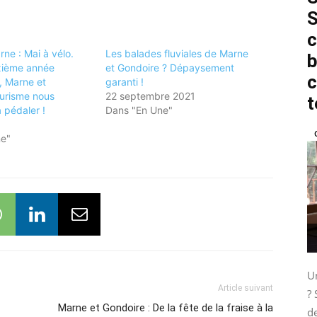
S
c
ne : Mai à vélo.
Les balades fluviales de Marne
b
xième année
et Gondoire ? Dépaysement
c
, Marne et
garanti !
urisme nous
22 septembre 2021
t
 pédaler !
Dans "En Une"
ne"
Un
Article suivant
? 
Marne et Gondoire : De la fête de la fraise à la
de