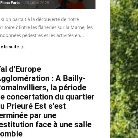
Fiona Faria
-
29 juillet 2026
 si on partait à la découverte de notre
rritoire ? Entre les flâneries sur la Marne, les
ndonnées pédestres et les activités en...
re la suite
al d’Europe
gglomération : A Bailly-
omainvilliers, la période
e concertation du quartier
u Prieuré Est s’est
erminée par une
estitution face à une salle
comble