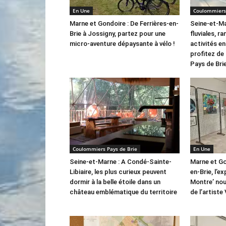
En Une
Coulommiers 
Marne et Gondoire : De Ferrières-en-
Seine-et-M
Brie à Jossigny, partez pour une
fluviales, 
micro-aventure dépaysante à vélo !
activités en
profitez de
Pays de Brie
Coulommiers Pays de Brie
En Une
Seine-et-Marne : A Condé-Sainte-
Marne et Go
Libiaire, les plus curieux peuvent
en-Brie, l’ex
dormir à la belle étoile dans un
Montre’ nou
château emblématique du territoire
de l’artiste