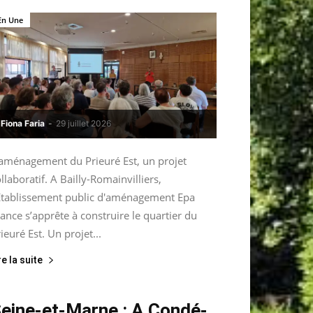
En Une
Fiona Faria
-
29 juillet 2026
’aménagement du Prieuré Est, un projet
llaboratif. A Bailly-Romainvilliers,
’Etablissement public d'aménagement Epa
ance s’apprête à construire le quartier du
ieuré Est. Un projet...
re la suite
eine-et-Marne : A Condé-