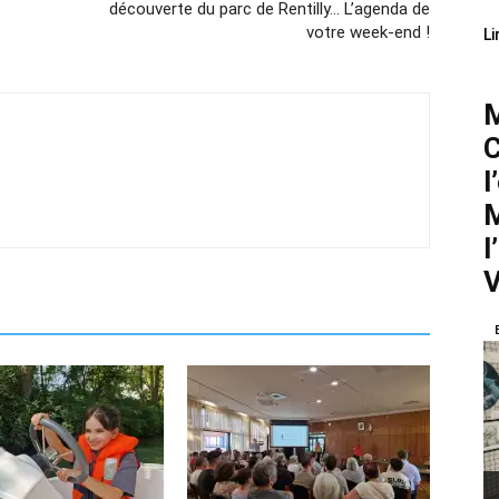
découverte du parc de Rentilly… L’agenda de
votre week-end !
Li
M
C
l
M
l
V