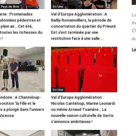
Pays de Brie
En Une
La
arne : Promenades
Val d’Europe Agglomération : A
randonnées pédestres et
Bailly-Romainvilliers, la période de
é
 plein air… Cet été,
concertation du quartier du Prieuré
C
 toutes les richesses du
Est s’est terminée par une
au
 !
restitution face à une salle...
Li
En Une
ndoire : A Chanteloup-
Val d’Europe Agglomération :
position ‘la Fille et le
Nicolas Canteloup, Marine Leonardi
s a plongé dans l’univers
ou même Arnaud Tsamère… La
 Viceosa
nouvelle saison culturelle de Serris
s’annonce ambitieuse !