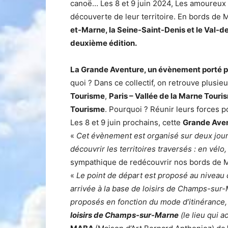
canoë… Les 8 et 9 juin 2024, Les amoureux 
découverte de leur territoire. En bords de 
et-Marne, la Seine-Saint-Denis et le Val-
deuxième édition.
La Grande Aventure, un évènement porté par
quoi ? Dans ce collectif, on retrouve plusieur
Tourisme
,
Paris – Vallée de la Marne Touri
Tourisme
. Pourquoi ? Réunir leurs forces po
Les 8 et 9 juin prochains, cette
Grande Ave
«
Cet évènement est organisé sur deux jou
découvrir les territoires traversés : en vé
sympathique de redécouvrir nos bords de M
«
Le point de départ est proposé au niveau
arrivée à la base de loisirs de Champs-sur-
proposés en fonction du mode d’itinérance,
loisirs de Champs-sur-Marne
(le lieu qui a