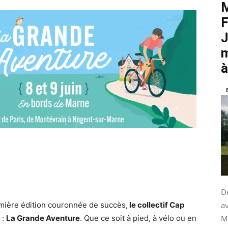
M
F
J
m
à
De
ière édition couronnée de succès,
le collectif Cap
av
 :
La Grande Aventure
. Que ce soit à pied, à vélo ou en
M