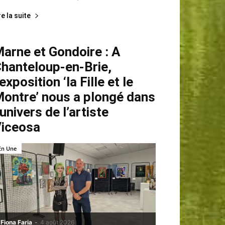
re la suite
arne et Gondoire : A
hanteloup-en-Brie,
’exposition ‘la Fille et le
ontre’ nous a plongé dans
’univers de l’artiste
iceosa
En Une
Fiona Faria
-
4 août 2026