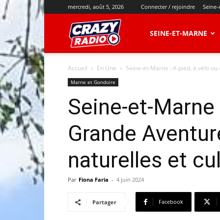
mercredi, août 5, 2026
Connecter / rejoindre
Seine-
CRAZY
SEINE-ET-MARNE
Accueil
En Une
Seine-et-Marne : A pied, à vélo ou
RADIO
Marne et Gondoire
Seine-et-Marne 
Grande Aventure
naturelles et cul
Par
Fiona Faria
-
4 juin 2024
Facebook
Partager