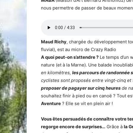
MABA
(Maison d’Art Bernard Anthonioz) de
nous permettre de passer de beaux moment
Maud Richy
, chargée du développement to
fluvial), est au micro de Crazy Radio
A quoi peut-on s’attendre ?
Le temps d’un we
nature (et à la Marne). Une balade inoubliab
en kilomètres,
les parcours de randonnée s
cyclistes sont proposés entre vingt-cinq et
proposer de pagayer sur cinq heures
de na
souhaitez finir à pied ou en canoë ? Tout est
Aventure
? Elle se vit en plein air !
Vous êtes persuadés de connaître votre terr
regorge encore de surprises…
Grâce à
la 