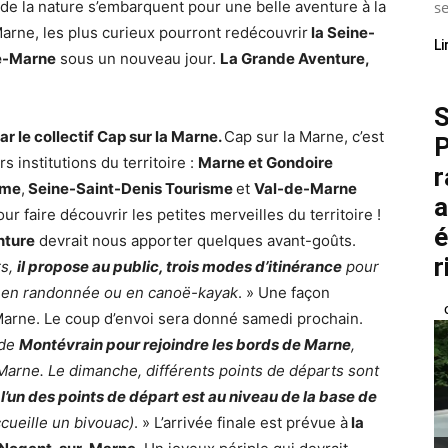
de la nature s’embarquent pour une belle aventure à la
se
Marne, les plus curieux pourront redécouvrir
la Seine-
Li
de-Marne
sous un nouveau jour.
La Grande Aventure,
S
 le collectif Cap sur la Marne.
Cap sur la Marne, c’est
P
s institutions du territoire :
Marne et Gondoire
r
sme
,
Seine-Saint-Denis Tourisme
et
Val-de-Marne
a
ur faire découvrir les petites merveilles du territoire !
é
nture
devrait nous apporter quelques avant-goûts.
r
rs,
il propose au public, trois modes d’itinérance
pour
lo, en randonnée ou en canoë-kayak
. » Une façon
arne. Le coup d’envoi sera donné samedi prochain.
 de
Montévrain pour rejoindre les bords de Marne
,
Marne. Le dimanche, différents points de départs sont
l’un des points de départ est au niveau de la base de
ccueille un bivouac)
. » L’arrivée finale est prévue à
la