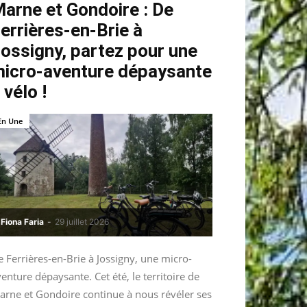
arne et Gondoire : De
errières-en-Brie à
ossigny, partez pour une
icro-aventure dépaysante
 vélo !
En Une
Fiona Faria
-
29 juillet 2026
 Ferrières-en-Brie à Jossigny, une micro-
enture dépaysante. Cet été, le territoire de
arne et Gondoire continue à nous révéler ses