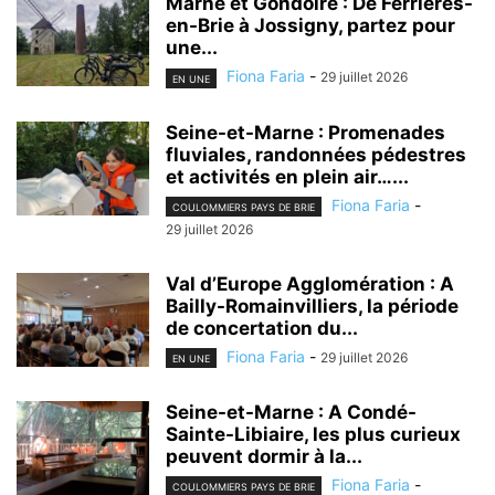
Marne et Gondoire : De Ferrières-
en-Brie à Jossigny, partez pour
une...
Fiona Faria
-
29 juillet 2026
EN UNE
Seine-et-Marne : Promenades
fluviales, randonnées pédestres
et activités en plein air…...
Fiona Faria
-
COULOMMIERS PAYS DE BRIE
29 juillet 2026
Val d’Europe Agglomération : A
Bailly-Romainvilliers, la période
de concertation du...
Fiona Faria
-
29 juillet 2026
EN UNE
Seine-et-Marne : A Condé-
Sainte-Libiaire, les plus curieux
peuvent dormir à la...
Fiona Faria
-
COULOMMIERS PAYS DE BRIE