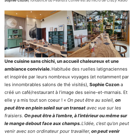
Sophie Cozon
, fondatrice du Peanut’s Coffee est au micro de Crazy Radio
Une cuisine sans chichi, un accueil chaleureux et une
ambiance conviviale.
Habituée des ruelles latignaciennes
et inspirée par leurs nombreux voyages (et notamment par
les innombrables salons de thé visités),
Sophie Cozon
a
créé un café/restaurant à l’image des seine-et-marnais. Et
elle y a mis tout son coeur ! «
On peut être au soleil,
on
peut être en plein soleil sur un transat
avec vue sur les
fraisiers.
On peut être à l’ombre, à l’intérieur ou même sur
le mange debout face aux champs.
L’idée, c’est qu’on peut
venir avec son ordinateur pour travailler,
on peut venir