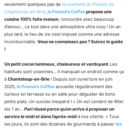
seulement quelques pas de
la cueillette du Plessis de
Chanteloup-en-Brie
,
le Peanut’s Coffee
propose une
cuisine 100% faite maison
, concoctée avec beaucoup
d’amour… Le tout dans une atmosphère ultra cosy ! Un an
plus tard, le lieu de vie s’est imposé comme une adresse
incontournable.
Vous ne connaissez pas ? Suivez le guide
!
Un petit cocon lumineux, chaleureux et verdoyant.
Les
habitués sont unanimes… Il manquait un endroit comme ça
à
Chanteloup-en-Brie
! Depuis son ouverture en juin
2025,
le Peanut’s Coffee
accueille régulièrement des
curieux en terrasse ou en salle pour déguster de bons
petits plats. Un succès inespéré ! «
On est content de fêter
les 1 an…
Pari réussi parce qu’on arrive à proposer un
service le midi et dans l’après-midi
à nos clients
. » Tous
les jours, ils sont des dizaines de gourmands à passer
les