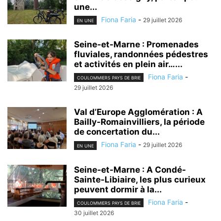
une...
Fiona Faria
-
29 juillet 2026
EN UNE
Seine-et-Marne : Promenades
fluviales, randonnées pédestres
et activités en plein air…...
Fiona Faria
-
COULOMMIERS PAYS DE BRIE
29 juillet 2026
Val d’Europe Agglomération : A
Bailly-Romainvilliers, la période
de concertation du...
Fiona Faria
-
29 juillet 2026
EN UNE
Seine-et-Marne : A Condé-
Sainte-Libiaire, les plus curieux
peuvent dormir à la...
Fiona Faria
-
COULOMMIERS PAYS DE BRIE
30 juillet 2026