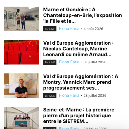
Marne et Gondoire : A
Chanteloup-en-Brie, l’exposition
‘la Fille et le...
Fiona Faria
-
4 août 2026
EN UNE
Val d’Europe Agglomération :
Nicolas Canteloup, Marine
Leonardi ou même Arnaud...
Fiona Faria
-
31 juillet 2026
EN UNE
Val d’Europe Agglomération : A
Montry, Yannick Marc prend
progressivement ses...
Fiona Faria
-
28 juillet 2026
EN UNE
Seine-et-Marne : La première
pierre d’un projet historique
entre le SIETREM...
Fiona Faria
-
30 juillet 2026