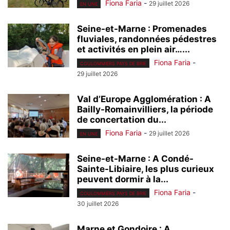
Fiona Faria
-
29 juillet 2026
EN UNE
Seine-et-Marne : Promenades
fluviales, randonnées pédestres
et activités en plein air…...
Fiona Faria
-
COULOMMIERS PAYS DE BRIE
29 juillet 2026
Val d’Europe Agglomération : A
Bailly-Romainvilliers, la période
de concertation du...
Fiona Faria
-
29 juillet 2026
EN UNE
Seine-et-Marne : A Condé-
Sainte-Libiaire, les plus curieux
peuvent dormir à la...
Fiona Faria
-
COULOMMIERS PAYS DE BRIE
30 juillet 2026
Marne et Gondoire : A