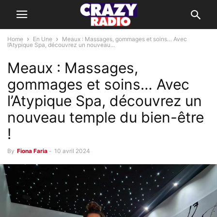
Home
En Une
Meaux : Massages, gommages et soins… Avec
l’Atypique Spa, découvrez un nouveau...
Meaux : Massages,
gommages et soins… Avec
l’Atypique Spa, découvrez un
nouveau temple du bien-être
!
By
Fiona Faria
-
10 avril 2024