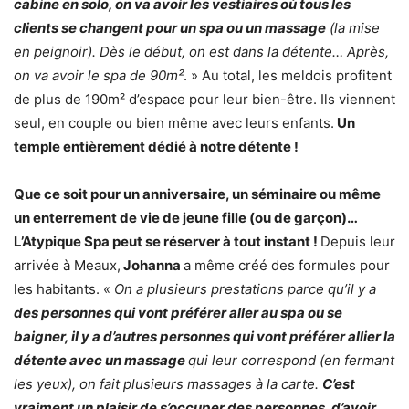
cabine en solo, on va avoir les vestiaires où tous les
clients se changent pour un spa ou un massage
(la mise
en peignoir). Dès le début, on est dans la détente… Après,
on va avoir le spa de 90m²
. » Au total, les meldois profitent
de plus de 190m² d’espace pour leur bien-être. Ils viennent
seul, en couple ou bien même avec leurs enfants.
Un
temple entièrement dédié à notre détente !
Que ce soit pour un anniversaire, un séminaire ou même
un enterrement de vie de jeune fille (ou de garçon)…
L’Atypique Spa peut se réserver à tout instant !
Depuis leur
arrivée à Meaux,
Johanna
a même créé des formules pour
les habitants. «
On a plusieurs prestations parce qu’il y a
des personnes qui vont préférer aller au spa ou se
baigner, il y a d’autres personnes qui vont préférer allier la
détente avec un massage
qui leur correspond (en fermant
les yeux), on fait plusieurs massages à la carte.
C’est
vraiment un plaisir de s’occuper des personnes, d’avoir