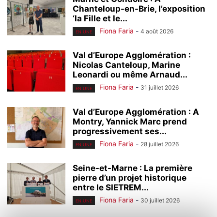
Chanteloup-en-Brie, l’exposition
‘la Fille et le...
Fiona Faria
-
4 août 2026
EN UNE
Val d’Europe Agglomération :
Nicolas Canteloup, Marine
Leonardi ou même Arnaud...
Fiona Faria
-
31 juillet 2026
EN UNE
Val d’Europe Agglomération : A
Montry, Yannick Marc prend
progressivement ses...
Fiona Faria
-
28 juillet 2026
EN UNE
Seine-et-Marne : La première
pierre d’un projet historique
entre le SIETREM...
Fiona Faria
-
30 juillet 2026
EN UNE