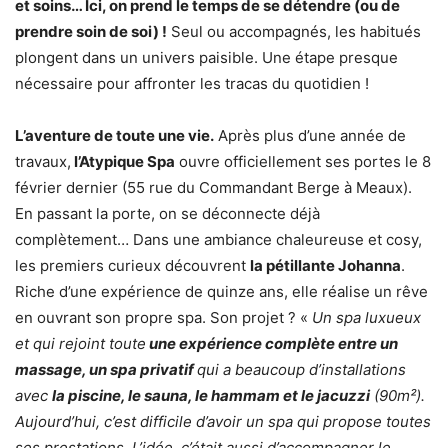
et soins… Ici, on prend le temps de se détendre (ou de
prendre soin de soi) !
Seul ou accompagnés, les habitués
plongent dans un univers paisible. Une étape presque
nécessaire pour affronter les tracas du quotidien !
L’aventure de toute une vie.
Après plus d’une année de
travaux,
l’Atypique Spa
ouvre officiellement ses portes le 8
février dernier (55 rue du Commandant Berge à Meaux).
En passant la porte, on se déconnecte déjà
complètement… Dans une ambiance chaleureuse et cosy,
les premiers curieux découvrent
la pétillante Johanna
.
Riche d’une expérience de quinze ans, elle réalise un rêve
en ouvrant son propre spa. Son projet ? «
Un spa luxueux
et qui rejoint toute
une expérience complète entre un
massage, un spa privatif
qui a beaucoup d’installations
avec
la piscine, le sauna, le hammam et le jacuzzi
(90m²).
Aujourd’hui, c’est difficile d’avoir un spa qui propose toutes
ses prestations. L’idée, c’était aussi d’accompagner le