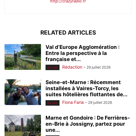
http://crazyradio.fr
RELATED ARTICLES
Val d’Europe Agglomération :
Entre la perspective à la
française et...
Rédaction
-
29 juillet 2026
EN UNE
Seine-et-Marne : Récemment
installées à Vaires-Torcy, les
suites hôtelières flottantes de...
Fiona Faria
-
29 juillet 2026
EN UNE
Marne et Gondoire : De Ferrières-
en-Brie à Jossigny, partez pour
une...