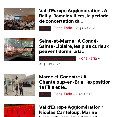
Val d’Europe Agglomération : A
Bailly-Romainvilliers, la période
de concertation du...
Fiona Faria
-
29 juillet 2026
EN UNE
Seine-et-Marne : A Condé-
Sainte-Libiaire, les plus curieux
peuvent dormir à la...
Fiona Faria
-
COULOMMIERS PAYS DE BRIE
30 juillet 2026
Marne et Gondoire : A
Chanteloup-en-Brie, l’exposition
‘la Fille et le...
Fiona Faria
-
4 août 2026
EN UNE
Val d’Europe Agglomération :
Nicolas Canteloup, Marine