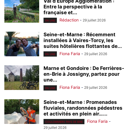
Val d’Europe Agglomération :
Entre la perspective à la
française et...
Rédaction
-
29 juillet 2026
EN UNE
Seine-et-Marne : Récemment
installées à Vaires-Torcy, les
suites hôtelières flottantes de...
Fiona Faria
-
29 juillet 2026
EN UNE
Marne et Gondoire : De Ferrières-
en-Brie à Jossigny, partez pour
une...
Fiona Faria
-
29 juillet 2026
EN UNE
Seine-et-Marne : Promenades
fluviales, randonnées pédestres
et activités en plein air…...
Fiona Faria
-
COULOMMIERS PAYS DE BRIE
29 juillet 2026