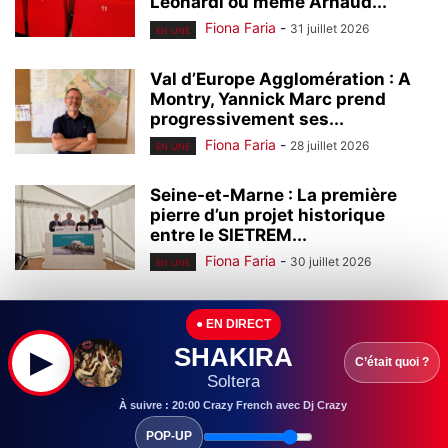
Leonardi ou même Arnaud...
Fiona Faria
-
31 juillet 2026
EN UNE
Val d’Europe Agglomération : A
Montry, Yannick Marc prend
progressivement ses...
Fiona Faria
-
28 juillet 2026
EN UNE
Seine-et-Marne : La première
pierre d’un projet historique
entre le SIETREM...
Fiona Faria
-
30 juillet 2026
EN UNE
Seine-et-Marne : Leader mondial
● EN DIRECT
de l’homéopathie, l’entreprise
Boiron (Montévrain) continue à...
SHAKIRA
▶
C’était quoi ?
Fiona Faria
-
29 juillet 2026
Soltera
EN UNE
À suivre : 20:00 Crazy French avec Dj Crazy
Seine-et-Marne : Ouvert en
POP-UP
2000, le centre commercial Val