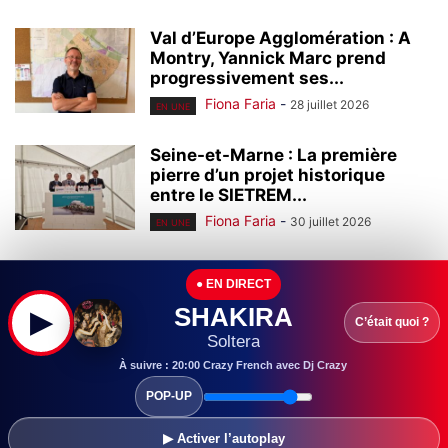
Val d’Europe Agglomération : A
Montry, Yannick Marc prend
progressivement ses...
Fiona Faria
-
28 juillet 2026
EN UNE
Seine-et-Marne : La première
pierre d’un projet historique
entre le SIETREM...
Fiona Faria
-
30 juillet 2026
EN UNE
Seine-et-Marne : Leader mondial
● EN DIRECT
de l’homéopathie, l’entreprise
Boiron (Montévrain) continue à...
SHAKIRA
▶
C’était quoi ?
Fiona Faria
-
29 juillet 2026
Soltera
EN UNE
À suivre : 20:00 Crazy French avec Dj Crazy
Seine-et-Marne : Ouvert en
POP-UP
2000, le centre commercial Val
d’Europe continue...
▶ Activer l’autoplay