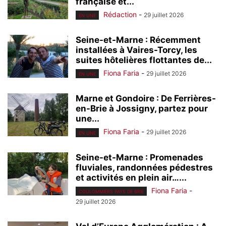
française et...
Rédaction
-
29 juillet 2026
EN UNE
Seine-et-Marne : Récemment
installées à Vaires-Torcy, les
suites hôtelières flottantes de...
Fiona Faria
-
29 juillet 2026
EN UNE
Marne et Gondoire : De Ferrières-
en-Brie à Jossigny, partez pour
une...
Fiona Faria
-
29 juillet 2026
EN UNE
Seine-et-Marne : Promenades
fluviales, randonnées pédestres
et activités en plein air…...
Fiona Faria
-
COULOMMIERS PAYS DE BRIE
29 juillet 2026