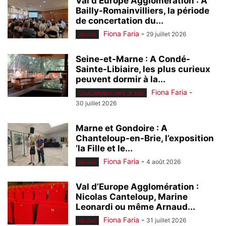
Val d’Europe Agglomération : A
Bailly-Romainvilliers, la période
de concertation du...
Fiona Faria
-
29 juillet 2026
EN UNE
Seine-et-Marne : A Condé-
Sainte-Libiaire, les plus curieux
peuvent dormir à la...
Fiona Faria
-
COULOMMIERS PAYS DE BRIE
30 juillet 2026
Marne et Gondoire : A
Chanteloup-en-Brie, l’exposition
‘la Fille et le...
Fiona Faria
-
4 août 2026
EN UNE
Val d’Europe Agglomération :
Nicolas Canteloup, Marine
Leonardi ou même Arnaud...
Fiona Faria
-
31 juillet 2026
EN UNE