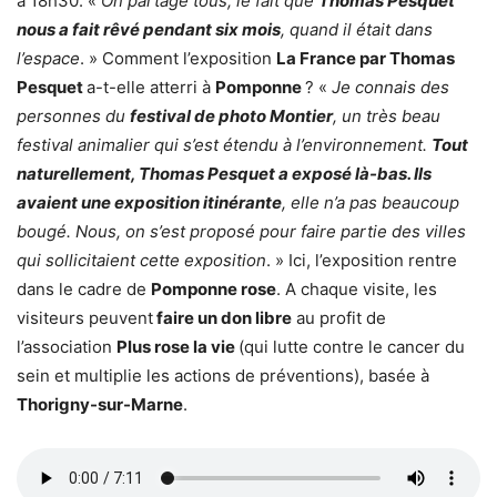
à 18h30. «
On partage tous, le fait que
Thomas Pesquet
nous a fait rêvé pendant six mois
, quand il était dans
l’espace
. » Comment l’exposition
La France par Thomas
Pesquet
a-t-elle atterri à
Pomponne
? «
Je connais des
personnes du
festival de photo Montier
, un très beau
festival animalier qui s’est étendu à l’environnement.
Tout
naturellement, Thomas Pesquet a exposé là-bas. Ils
avaient une exposition itinérante
, elle n’a pas beaucoup
bougé. Nous, on s’est proposé pour faire partie des villes
qui sollicitaient cette exposition
. » Ici, l’exposition rentre
dans le cadre de
Pomponne rose
. A chaque visite, les
visiteurs peuvent
faire un don libre
au profit de
l’association
Plus rose la vie
(qui lutte contre le cancer du
sein et multiplie les actions de préventions), basée à
Thorigny-sur-Marne
.