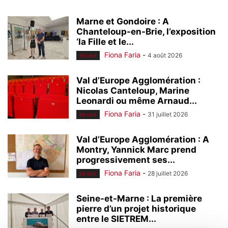
Marne et Gondoire : A
Chanteloup-en-Brie, l’exposition
‘la Fille et le...
Fiona Faria
-
4 août 2026
EN UNE
Val d’Europe Agglomération :
Nicolas Canteloup, Marine
Leonardi ou même Arnaud...
Fiona Faria
-
31 juillet 2026
EN UNE
Val d’Europe Agglomération : A
Montry, Yannick Marc prend
progressivement ses...
Fiona Faria
-
28 juillet 2026
EN UNE
Seine-et-Marne : La première
pierre d’un projet historique
entre le SIETREM...