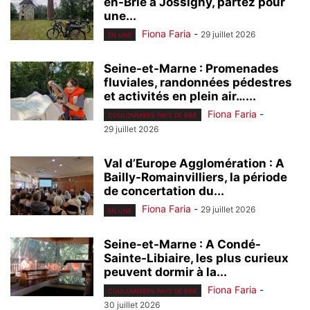
en-Brie à Jossigny, partez pour
une...
Fiona Faria
-
29 juillet 2026
EN UNE
Seine-et-Marne : Promenades
fluviales, randonnées pédestres
et activités en plein air…...
Fiona Faria
-
COULOMMIERS PAYS DE BRIE
29 juillet 2026
Val d’Europe Agglomération : A
Bailly-Romainvilliers, la période
de concertation du...
Fiona Faria
-
29 juillet 2026
EN UNE
Seine-et-Marne : A Condé-
Sainte-Libiaire, les plus curieux
peuvent dormir à la...
Fiona Faria
-
COULOMMIERS PAYS DE BRIE
30 juillet 2026