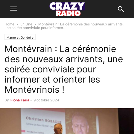
Home
En Une
Montévrain : La cérémonie des nouveaux arrivants,
une soirée conviviale pour informer...
Marne et Gondoire
Montévrain : La cérémonie
des nouveaux arrivants, une
soirée conviviale pour
informer et orienter les
Montévrinois !
By
Fiona Faria
-
9 octobre 2024