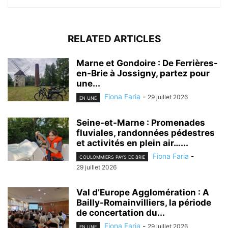
RELATED ARTICLES
Marne et Gondoire : De Ferrières-
en-Brie à Jossigny, partez pour
une...
Fiona Faria
-
29 juillet 2026
EN UNE
Seine-et-Marne : Promenades
fluviales, randonnées pédestres
et activités en plein air…...
Fiona Faria
-
COULOMMIERS PAYS DE BRIE
29 juillet 2026
Val d’Europe Agglomération : A
Bailly-Romainvilliers, la période
de concertation du...
Fiona Faria
-
29 juillet 2026
EN UNE