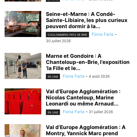
Seine-et-Marne : A Condé-
Sainte-Libiaire, les plus curieux
peuvent dormir à la...
Fiona Faria
-
COULOMMIERS PAYS DE BRIE
30 juillet 2026
Marne et Gondoire : A
Chanteloup-en-Brie, l’exposition
‘la Fille et le...
Fiona Faria
-
4 août 2026
EN UNE
Val d’Europe Agglomération :
Nicolas Canteloup, Marine
Leonardi ou même Arnaud...
Fiona Faria
-
31 juillet 2026
EN UNE
Val d’Europe Agglomération : A
Montry, Yannick Marc prend