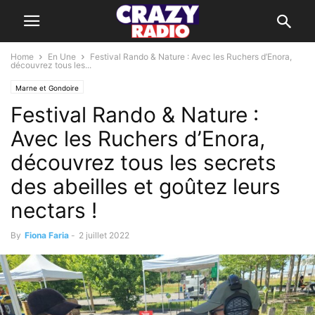
Home
En Une
Festival Rando & Nature : Avec les Ruchers d’Enora,
découvrez tous les...
Marne et Gondoire
Festival Rando & Nature :
Avec les Ruchers d’Enora,
découvrez tous les secrets
des abeilles et goûtez leurs
nectars !
By
Fiona Faria
-
2 juillet 2022