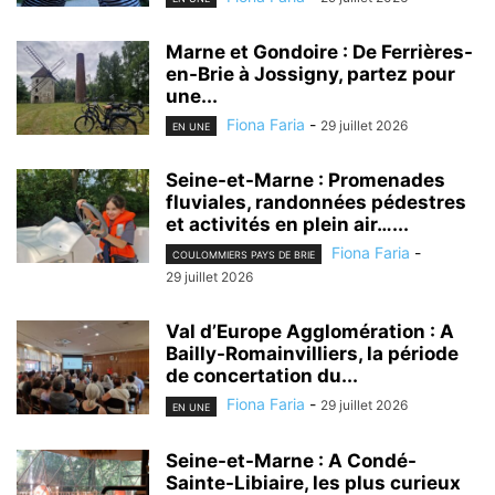
Marne et Gondoire : De Ferrières-
en-Brie à Jossigny, partez pour
une...
Fiona Faria
-
29 juillet 2026
EN UNE
Seine-et-Marne : Promenades
fluviales, randonnées pédestres
et activités en plein air…...
Fiona Faria
-
COULOMMIERS PAYS DE BRIE
29 juillet 2026
Val d’Europe Agglomération : A
Bailly-Romainvilliers, la période
de concertation du...
Fiona Faria
-
29 juillet 2026
EN UNE
Seine-et-Marne : A Condé-
Sainte-Libiaire, les plus curieux