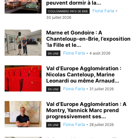
peuvent dormir à la...
Fiona Faria
-
COULOMMIERS PAYS DE BRIE
30 juillet 2026
Marne et Gondoire : A
Chanteloup-en-Brie, l’exposition
‘la Fille et le...
Fiona Faria
-
4 août 2026
EN UNE
Val d’Europe Agglomération :
Nicolas Canteloup, Marine
Leonardi ou même Arnaud...
Fiona Faria
-
31 juillet 2026
EN UNE
Val d’Europe Agglomération : A
Montry, Yannick Marc prend
progressivement ses...
Fiona Faria
-
28 juillet 2026
EN UNE