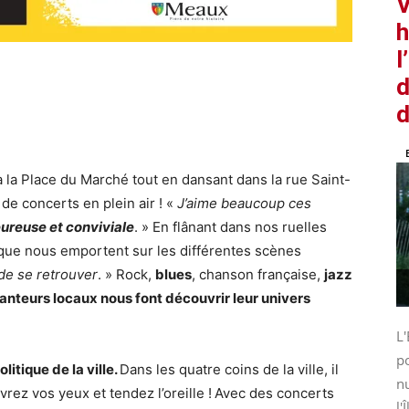
V
h
l
d
d
à la Place du Marché tout en dansant dans la rue Saint-
z de concerts en plein air ! «
J’aime beaucoup ces
ureuse et conviviale
. » En flânant dans nos ruelles
ue nous emportent sur les différentes scènes
 de se retrouver
. » Rock,
blues
, chanson française,
jazz
anteurs locaux nous font découvrir leur univers
L'
po
itique de la ville.
Dans les quatre coins de la ville, il
nu
ez vos yeux et tendez l’oreille !
Avec des concerts
l'Î