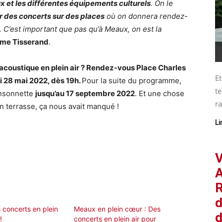
eux et les différentes équipements culturels
. On le
ir des concerts sur des places
où on donnera rendez-
. C’est important que pas qu’à Meaux, on est la
me Tisserand
.
 acoustique en plein air ? Rendez-vous Place Charles
Et
i 28 mai 2022, dès 19h.
Pour la suite du programme,
te
nsonnette
jusqu’au 17 septembre 2022
. Et une chose
ra
en terrasse, ça nous avait manqué !
Li
V
A
R
d
 concerts en plein
Meaux en plein cœur : Des
d
!
concerts en plein air pour