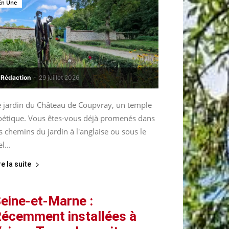
En Une
Rédaction
-
29 juillet 2026
e jardin du Château de Coupvray, un temple
oétique. Vous êtes-vous déjà promenés dans
s chemins du jardin à l'anglaise ou sous le
el...
re la suite
eine-et-Marne :
écemment installées à