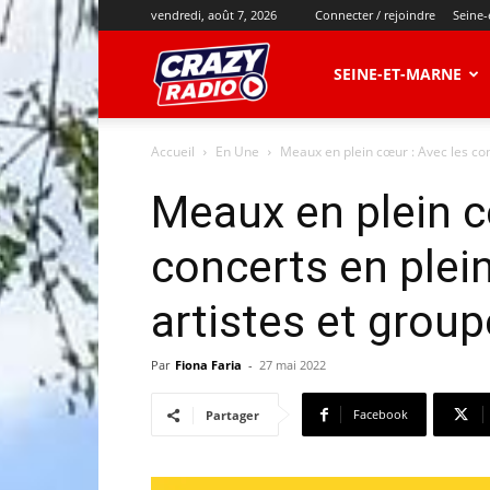
vendredi, août 7, 2026
Connecter / rejoindre
Seine-
CRAZY
SEINE-ET-MARNE
Accueil
En Une
Meaux en plein cœur : Avec les conc
RADIO
Meaux en plein c
concerts en plein
artistes et group
Par
Fiona Faria
-
27 mai 2022
Facebook
Partager