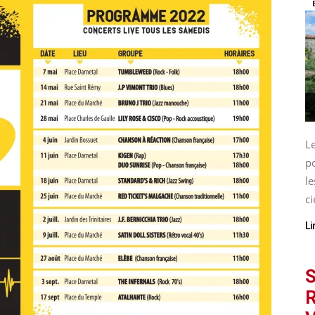
L
p
le
ci
Li
S
R