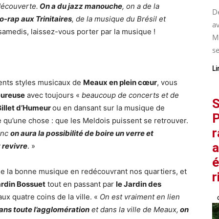
découverte.
On a du jazz manouche
, on a de la
De
o-rap aux Trinitaires
, de la musique du Brésil et
av
 samedis, laissez-vous porter par la musique !
M
se
Li
rents styles musicaux de
Meaux en plein cœur
, vous
eureuse
avec toujours «
beaucoup de concerts et de
S
illet d’Humeur
ou en dansant sur la musique de
P
 qu’une chose : que les Meldois puissent se retrouver.
r
onc
on aura la possibilité de boire un verre et
a
 revivre
. »
é
e la bonne musique en redécouvrant nos quartiers, et
r
rdin Bossuet
tout en passant par
le Jardin des
ux quatre coins de la ville. «
On est vraiment en lien
ans toute l’agglomération
et dans la ville de Meaux,
on