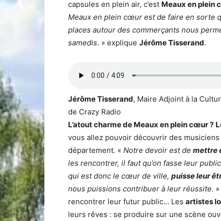
capsules en plein air, c’est
Meaux en plein 
Meaux en plein cœur est de faire en sorte
places autour des commerçants nous perme
samedis
. » explique
Jérôme Tisserand
.
Jérôme Tisserand
, Maire Adjoint à la Cult
de Crazy Radio
L’atout charme de Meaux en plein cœur ?
L
vous allez pouvoir découvrir des musiciens
département. «
Notre devoir est de
mettre e
les rencontrer, il faut qu’on fasse leur public
qui est donc le cœur de ville,
puisse leur êt
nous puissions contribuer à leur réussite
. 
rencontrer leur futur public… Les
artistes l
leurs rêves : se produire sur une scène ouv