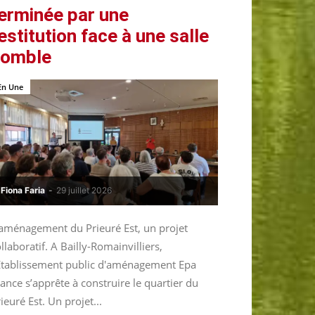
erminée par une
estitution face à une salle
comble
En Une
Fiona Faria
-
29 juillet 2026
’aménagement du Prieuré Est, un projet
llaboratif. A Bailly-Romainvilliers,
’Etablissement public d'aménagement Epa
ance s’apprête à construire le quartier du
ieuré Est. Un projet...