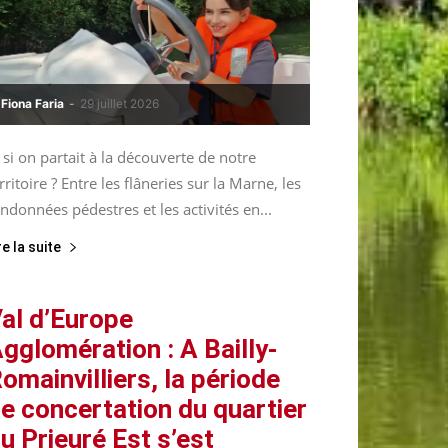
Fiona Faria
-
29 juillet 2026
 si on partait à la découverte de notre
rritoire ? Entre les flâneries sur la Marne, les
ndonnées pédestres et les activités en...
re la suite
al d’Europe
gglomération : A Bailly-
omainvilliers, la période
e concertation du quartier
u Prieuré Est s’est