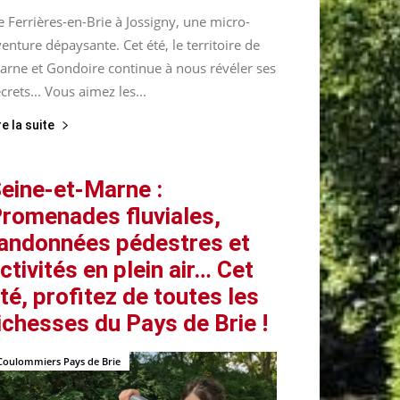
 Ferrières-en-Brie à Jossigny, une micro-
enture dépaysante. Cet été, le territoire de
arne et Gondoire continue à nous révéler ses
crets... Vous aimez les...
re la suite
eine-et-Marne :
romenades fluviales,
andonnées pédestres et
ctivités en plein air… Cet
té, profitez de toutes les
ichesses du Pays de Brie !
Coulommiers Pays de Brie