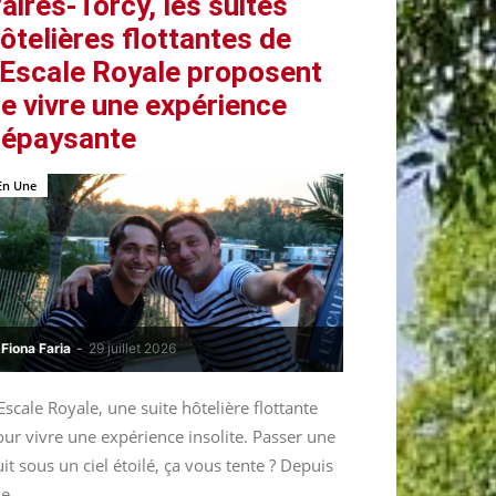
aires-Torcy, les suites
ôtelières flottantes de
’Escale Royale proposent
e vivre une expérience
épaysante
En Une
Fiona Faria
-
29 juillet 2026
Escale Royale, une suite hôtelière flottante
ur vivre une expérience insolite. Passer une
it sous un ciel étoilé, ça vous tente ? Depuis
le...