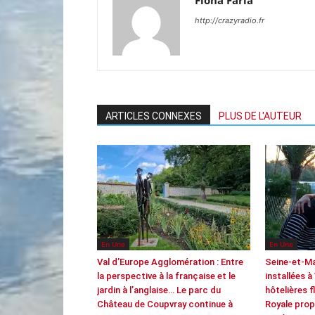
Fiona Faria
http://crazyradio.fr
ARTICLES CONNEXES
PLUS DE L'AUTEUR
En Une
En Une
Val d’Europe Agglomération : Entre
Seine-et-M
la perspective à la française et le
installées à
jardin à l’anglaise… Le parc du
hôtelières f
Château de Coupvray continue à
Royale prop