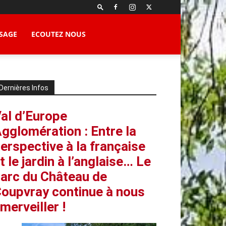
SAGE
ECOUTEZ NOUS
Dernières Infos
al d’Europe
gglomération : Entre la
erspective à la française
t le jardin à l’anglaise… Le
arc du Château de
oupvray continue à nous
merveiller !