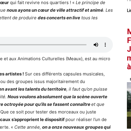
cœur
qui fait revivre nos quartiers ! «
Le principe de
 que
nous ayons un cœur de ville attractif et animé
. Les
Li
ttent de produire
des concerts en live
tous les
M
F
J
m
ure et aux Animations Culturelles (Meaux), est au micro
à
es artistes !
Sur ces différents capsules musicales,
 ou des groupes issus majoritairement du
n avant les talents du territoire
, il faut qu’on puisse
ité.
Nous voulons absolument que la scène ouverte
re octroyée pour qu’ils se fassent connaître
et que
» Que ce soit pour tester des morceaux ou juste
ocaux s’approprient le dispositif
pour réaliser l’un de
erte. «
Cette année,
on a onze nouveaux groupes qui