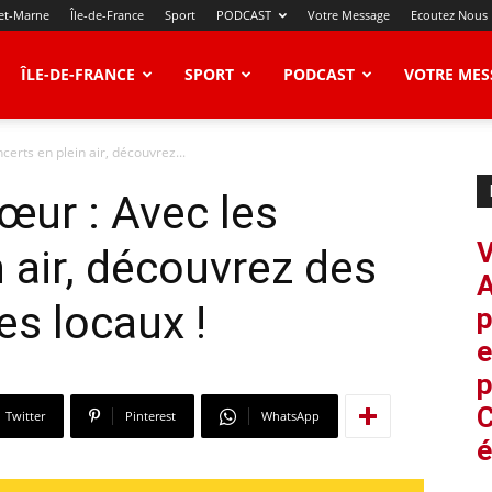
et-Marne
Île-de-France
Sport
PODCAST
Votre Message
Ecoutez Nous
ÎLE-DE-FRANCE
SPORT
PODCAST
VOTRE MES
erts en plein air, découvrez...
œur : Avec les
V
 air, découvrez des
A
es locaux !
p
e
p
C
Twitter
Pinterest
WhatsApp
é