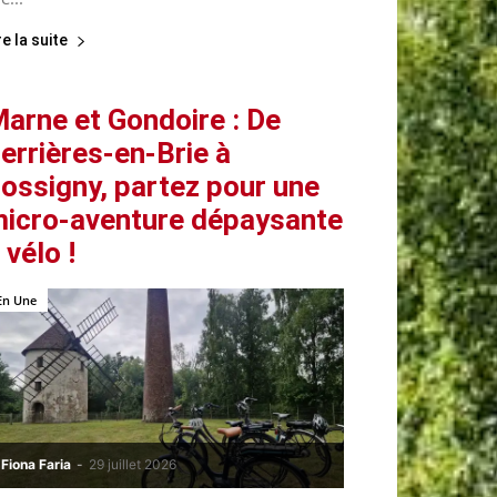
re la suite
arne et Gondoire : De
errières-en-Brie à
ossigny, partez pour une
icro-aventure dépaysante
 vélo !
En Une
Fiona Faria
-
29 juillet 2026