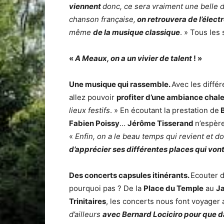
viennent
donc, ce sera vraiment une belle 
chanson française,
on retrouvera de l’électr
même
de la musique classique
. » Tous les
«
A Meaux, on a un vivier de talent
! »
Une musique qui rassemble.
Avec les diffé
allez pouvoir
profiter d’une ambiance chal
lieux festifs
. » En écoutant la prestation de
B
Fabien Poissy
…
Jérôme Tisserand
n’espère
«
Enfin, on a le beau temps qui revient et d
d’apprécier ses différentes places qui vont
Des concerts capsules itinérants.
Ecouter d
pourquoi pas ? De la
Place du Temple
au
Ja
Trinitaires
, les concerts nous font voyager a
d’ailleurs
avec Bernard Lociciro pour que d