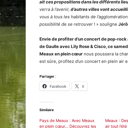
ait ces propositions dans les différents li
verra à l’avenir,
d’autres villes vont accueill
vous à tous les habitants de l’agglomération
possibilité de se retrouver
! » souligne
Jérô
Envie de profiter d’un concert de pop-rock
de Gaulle avec Lily Rose & Cisco, ce samed
Meaux en plein cœur
nous poussera la cha
est sûre, profitez d’un concert en plein air 
Partager :
Facebook
X
Similaire
Pays de Meaux : Avec Meaux
Meaux : Des
en plein cœur… Découvrez les
air tout l’été 