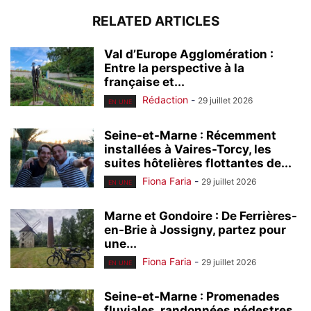
RELATED ARTICLES
Val d’Europe Agglomération :
Entre la perspective à la
française et...
Rédaction
-
29 juillet 2026
EN UNE
Seine-et-Marne : Récemment
installées à Vaires-Torcy, les
suites hôtelières flottantes de...
Fiona Faria
-
29 juillet 2026
EN UNE
Marne et Gondoire : De Ferrières-
en-Brie à Jossigny, partez pour
une...
Fiona Faria
-
29 juillet 2026
EN UNE
Seine-et-Marne : Promenades
fluviales, randonnées pédestres