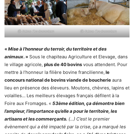
@J’aime Coulommiers
@J’aime Coulommiers
«
Mise à l’honne
ur du terroir, du territoi
re et des
animaux
. »
Sous le chapiteau Agriculture et Elevage, dans
le village agricole,
plus de 40 bovins
vous attendent. Pour
mettre à l’honneur la filière bovine francilienne,
le
concours national de bovins viande de boucherie
aura
lieu en présence des éleveurs. Moutons, chèvres, lapins et
volailles… Les meilleurs élevages français défilent à la
Foire aux Fromages. «
53ème édition, ça démontre bien
l’ampleur, l’importance qu’elle a pour le territoire, les
artisans et les commerçants.
(…) C’est le premier
évènement qui a été impacté par la crise, ça a marqué les