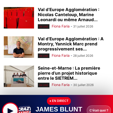
Val d’Europe Agglomération :
Nicolas Canteloup, Marine
Leonardi ou même Arnaud...
Fiona Faria
-
31 juillet 2026
EN UNE
Val d’Europe Agglomération : A
Montry, Yannick Marc prend
progressivement ses...
Fiona Faria
-
28 juillet 2026
EN UNE
Seine-et-Marne : La première
pierre d’un projet historique
entre le SIETREM...
Fiona Faria
-
30 juillet 2026
EN UNE
Seine-et-Marne : Leader mondial
● EN DIRECT
de l’homéopathie, l’entreprise
Boiron (Montévrain) continue à...
JAMES BLUNT
▶
C’était quoi ?