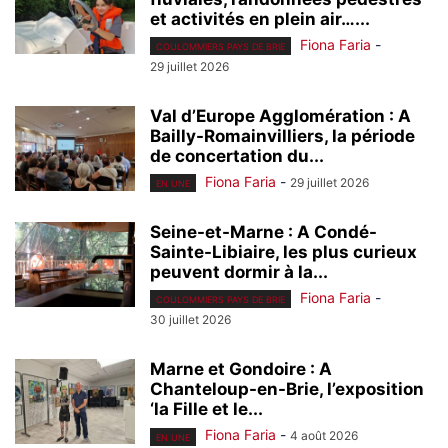
et activités en plein air…...
Fiona Faria
-
COULOMMIERS PAYS DE BRIE
29 juillet 2026
Val d’Europe Agglomération : A
Bailly-Romainvilliers, la période
de concertation du...
Fiona Faria
-
29 juillet 2026
EN UNE
Seine-et-Marne : A Condé-
Sainte-Libiaire, les plus curieux
peuvent dormir à la...
Fiona Faria
-
COULOMMIERS PAYS DE BRIE
30 juillet 2026
Marne et Gondoire : A
Chanteloup-en-Brie, l’exposition
‘la Fille et le...
Fiona Faria
-
4 août 2026
EN UNE