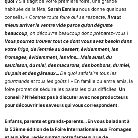
quoi ?
S’il s’agit de votre première foire, une grande
habituée de la fête,
Sarah Esmieu
nous donne quelques
conseils. «
Comme toute foire qui se respecte,
il vaut
mieux arriver le ventre vide parce qu’on déguste
beaucoup
, on découvre beaucoup donc préparez-vous !
Vous pourrez trouver tout ce dont vous avez besoin dans
votre frigo, de l’entrée au dessert, évidemment, les
fromages, évidemment, les vins… Mais aussi, du
saucisson, du miel, des macarons, des bonbons, du miel,
du pain et des gâteaux…
De quoi satisfaire tous les
gourmands et tous les goûts
! » En famille ou entre amis, la
foire promet de séduire les palets les plus difficiles.
Un
conseil ? N’hésitez pas à discuter avec nos producteurs
pour découvrir les saveurs qui vous correspondent.
Enfants, parents et grands-parents… En vous baladant à
la 53ème édition de la Foire Internationale aux Fromages
et aux Vins, redécouvrez notre fameux brie de