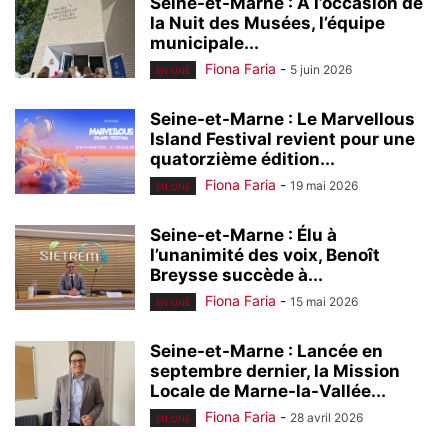
Seine-et-Marne : A l’occasion de
la Nuit des Musées, l’équipe
municipale...
Fiona Faria
-
5 juin 2026
EN UNE
Seine-et-Marne : Le Marvellous
Island Festival revient pour une
quatorzième édition...
Fiona Faria
-
19 mai 2026
EN UNE
Seine-et-Marne : Élu à
l’unanimité des voix, Benoît
Breysse succède à...
Fiona Faria
-
15 mai 2026
EN UNE
Seine-et-Marne : Lancée en
septembre dernier, la Mission
Locale de Marne-la-Vallée...
Fiona Faria
-
28 avril 2026
EN UNE