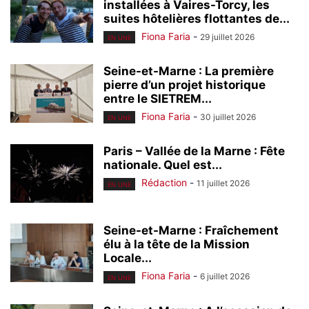
installées à Vaires-Torcy, les
suites hôtelières flottantes de...
Fiona Faria
-
29 juillet 2026
EN UNE
Seine-et-Marne : La première
pierre d’un projet historique
entre le SIETREM...
Fiona Faria
-
30 juillet 2026
EN UNE
Paris – Vallée de la Marne : Fête
nationale. Quel est...
Rédaction
-
11 juillet 2026
EN UNE
Seine-et-Marne : Fraîchement
élu à la tête de la Mission
Locale...
Fiona Faria
-
6 juillet 2026
EN UNE