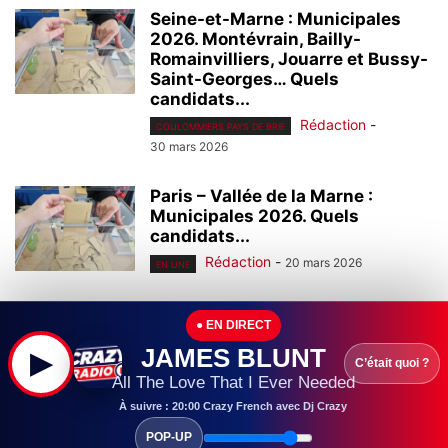
Seine-et-Marne : Municipales
2026. Montévrain, Bailly-
Romainvilliers, Jouarre et Bussy-
Saint-Georges… Quels
candidats...
Rédaction
-
COULOMMIERS PAYS DE BRIE
30 mars 2026
Paris – Vallée de la Marne :
Municipales 2026. Quels
candidats...
Rédaction
-
20 mars 2026
EN UNE
Paris – Vallée de la Marne :
● EN DIRECT
Municipales 2026. Qui sont...
JAMES BLUNT
▶
Rédaction
-
10 mars 2026
EN UNE
C’était quoi ?
All The Love That I Ever Needed
À suivre : 20:00 Crazy French avec Dj Crazy
Seine-et-Marne : Cet été, le
POP-UP
restaurant La Closerie (Claye-