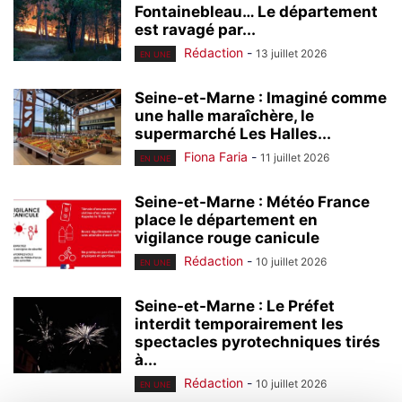
Fontainebleau… Le département
est ravagé par...
Rédaction
-
13 juillet 2026
EN UNE
Seine-et-Marne : Imaginé comme
une halle maraîchère, le
supermarché Les Halles...
Fiona Faria
-
11 juillet 2026
EN UNE
Seine-et-Marne : Météo France
place le département en
vigilance rouge canicule
Rédaction
-
10 juillet 2026
EN UNE
Seine-et-Marne : Le Préfet
interdit temporairement les
spectacles pyrotechniques tirés
à...
Rédaction
-
10 juillet 2026
EN UNE