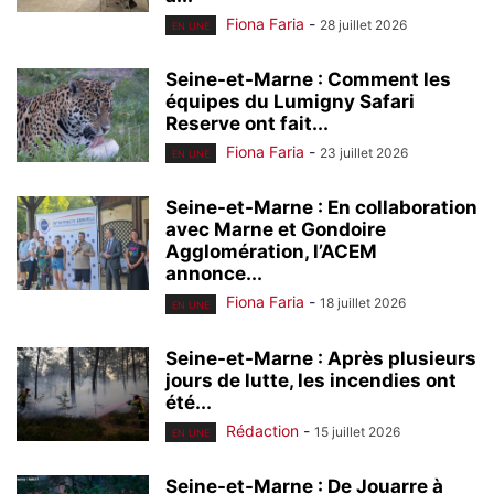
Fiona Faria
-
28 juillet 2026
EN UNE
Seine-et-Marne : Comment les
équipes du Lumigny Safari
Reserve ont fait...
Fiona Faria
-
23 juillet 2026
EN UNE
Seine-et-Marne : En collaboration
avec Marne et Gondoire
Agglomération, l’ACEM
annonce...
Fiona Faria
-
18 juillet 2026
EN UNE
Seine-et-Marne : Après plusieurs
jours de lutte, les incendies ont
été...
Rédaction
-
15 juillet 2026
EN UNE
Seine-et-Marne : De Jouarre à