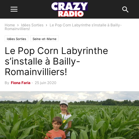
Home
Idées Sorties
Le Pop Corn Labyrinthe s’installe à Bailly-
Romainvilliers!
Idées Sorties
Seine-et-Marne
Le Pop Corn Labyrinthe
s’installe à Bailly-
Romainvilliers!
By
Fiona Faria
-
25 juin 2020