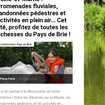
romenades fluviales,
andonnées pédestres et
ctivités en plein air… Cet
té, profitez de toutes les
ichesses du Pays de Brie !
Coulommiers Pays de Brie
Fiona Faria
-
29 juillet 2026
 si on partait à la découverte de notre
rritoire ? Entre les flâneries sur la Marne, les
ndonnées pédestres et les activités en...