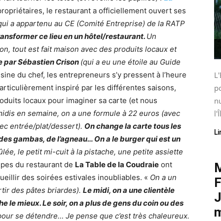
opriétaires, le restaurant a officiellement ouvert ses
e qui a appartenu au CE (Comité Entreprise) de la RATP
transformer ce lieu en un hôtel/restaurant.
Un
n, tout est fait maison avec des produits locaux et
e par Sébastien Crison
(qui a eu une étoile au Guide
uisine du chef, les entrepreneurs s’y pressent à l’heure
L'
articulièrement inspiré par les différentes saisons,
po
roduits locaux pour imaginer sa carte (et nous
nu
midis en semaine, on a une formule à 22 euros (avec
l'Î
vec entrée/plat/dessert).
On change la carte tous les
Li
des gambas, de l’agneau… On a le burger qui est un
lée, le petit mi-cuit à la pistache, une petite assiette
uipes du restaurant de
La Table de la Coudraie
ont
M
illir des soirées estivales inoubliables. «
On a un
F
rtir des pâtes briardes).
Le midi, on a une clientèle
J
he le mieux. Le soir, on a plus de gens du coin ou des
m
i pour se détendre… Je pense que c’est très chaleureux.