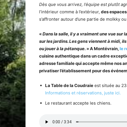
Dès que vous arrivez, l’équipe est plutôt 
l’intérieur comme à l’extérieur,
des espaces
s’affronter autour d’une partie de molkky o
«
Dans la salle, il y a vraiment une vue sur
sur les jardins. Les gens viennent à midi, i
ou jouer à la pétanque
. » A Montévrain,
le 
cuisine authentique dans un cadre exceptio
adresse familiale qui accepte même nos ami
privatiser l’établissement pour des événe
La Table de la Coudraie
est située au 2
Informations et réservations, juste ici.
Le restaurant accepte les chiens.