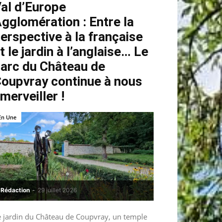
al d’Europe
gglomération : Entre la
erspective à la française
t le jardin à l’anglaise… Le
arc du Château de
oupvray continue à nous
merveiller !
En Une
Rédaction
-
29 juillet 2026
e jardin du Château de Coupvray, un temple