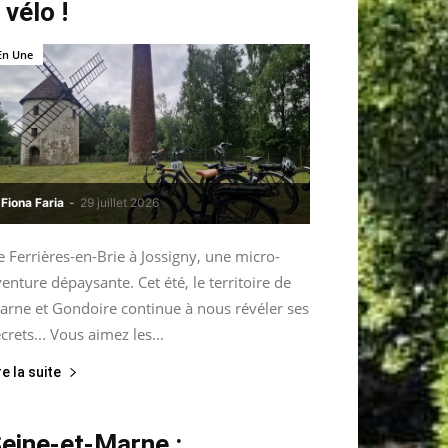
 vélo !
En Une
Fiona Faria
-
29 juillet 2026
 Ferrières-en-Brie à Jossigny, une micro-
enture dépaysante. Cet été, le territoire de
arne et Gondoire continue à nous révéler ses
crets... Vous aimez les...
re la suite
eine-et-Marne :