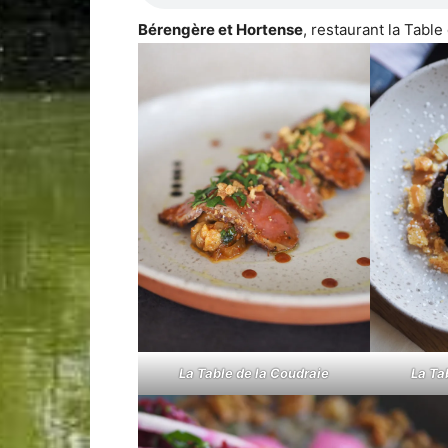
Bérengère et Hortense
, restaurant la Tabl
La Table de la Coudraie
La Ta