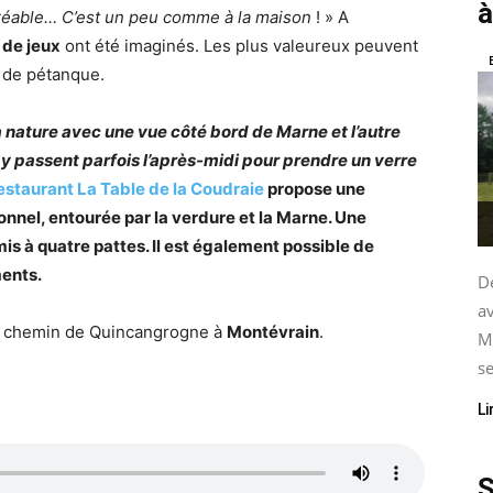
à
agréable… C’est un peu comme à la maison
! » A
 de jeux
ont été imaginés. Les plus valeureux peuvent
u de pétanque.
 la nature avec une vue côté bord de Marne et l’autre
ls y passent parfois l’après-midi pour prendre un verre
restaurant La Table de la Coudraie
propose une
nnel, entourée par la verdure et la Marne. Une
s à quatre pattes. Il est également possible de
ments.
De
av
3 chemin de Quincangrogne à
Montévrain
.
M
se
Li
S