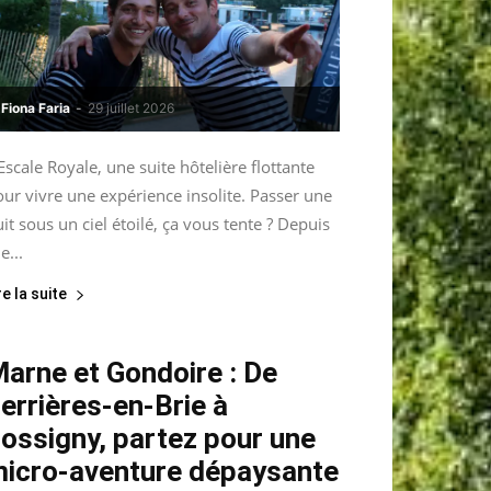
Fiona Faria
-
29 juillet 2026
Escale Royale, une suite hôtelière flottante
ur vivre une expérience insolite. Passer une
it sous un ciel étoilé, ça vous tente ? Depuis
le...
re la suite
arne et Gondoire : De
errières-en-Brie à
ossigny, partez pour une
icro-aventure dépaysante