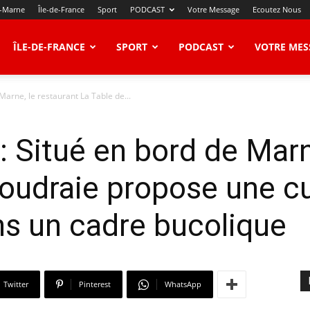
t-Marne
Île-de-France
Sport
PODCAST
Votre Message
Ecoutez Nous
ÎLE-DE-FRANCE
SPORT
PODCAST
VOTRE MES
Marne, le restaurant La Table de...
: Situé en bord de Marn
Coudraie propose une c
ns un cadre bucolique
Twitter
Pinterest
WhatsApp