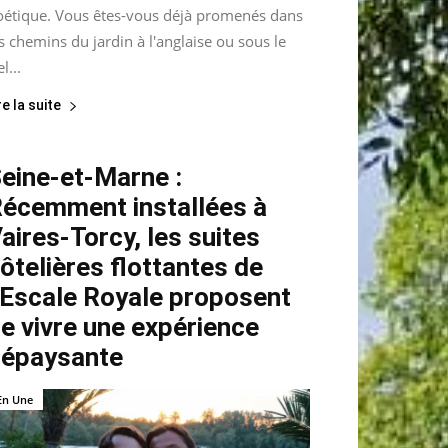
oétique. Vous êtes-vous déjà promenés dans
s chemins du jardin à l'anglaise ou sous le
el...
re la suite
eine-et-Marne :
écemment installées à
aires-Torcy, les suites
ôtelières flottantes de
’Escale Royale proposent
e vivre une expérience
épaysante
En Une