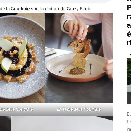
P
e de la Coudraie sont au micro de Crazy Radio
r
a
é
r
ble de la Coudraie
La Table de la Coudraie
Et
te
ra