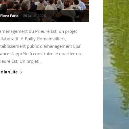
Fiona Faria
-
29 juillet 2026
’aménagement du Prieuré Est, un projet
llaboratif. A Bailly-Romainvilliers,
’Etablissement public d'aménagement Epa
ance s’apprête à construire le quartier du
ieuré Est. Un projet...
re la suite