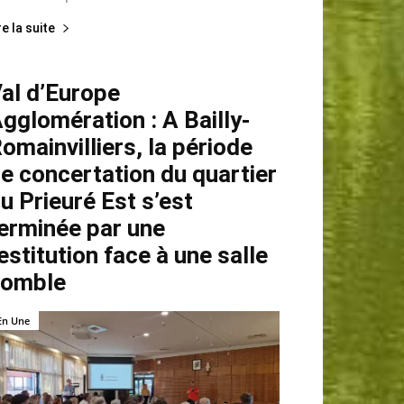
re la suite
al d’Europe
gglomération : A Bailly-
omainvilliers, la période
e concertation du quartier
u Prieuré Est s’est
erminée par une
estitution face à une salle
comble
En Une