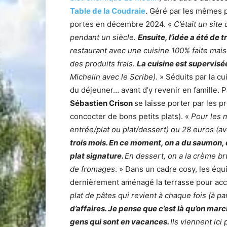
Table de la Coudraie
. Géré par les mêmes pr
portes en décembre 2024. «
C’était un sit
pendant un siècle.
Ensuite, l’idée a été de 
restaurant avec une cuisine 100% faite maiso
des produits frais.
La cuisine est supervisé
Michelin avec le Scribe)
. » Séduits par la c
du déjeuner… avant d’y revenir en famille. P
Sébastien Crison
se laisse porter par les p
concocter de bons petits plats). «
Pour les 
entrée/plat ou plat/dessert) ou 28 euros (a
trois mois. En ce moment, on a du saumon, 
plat signature.
En dessert, on a la crème brû
de fromages
. » Dans un cadre cosy, les éq
dernièrement aménagé la terrasse pour accue
plat de pâtes qui revient à chaque fois (à pa
d’affaires. Je pense que c’est là qu’on marc
gens qui sont en vacances.
Ils viennent ic