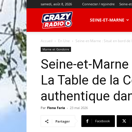
samedi, août 8, 2026
Connecter / rejoindre
Seine-e
CRAZY
SEINE-ET-MARNE
Accueil
En Une
Seine-et-Marne : Situé en bord de 
RADIO
Marne et Gondoire
Seine-et-Marne 
La Table de la 
authentique da
Par
Fiona Faria
-
23 mai 2026
Facebook
Partager