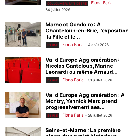
Fiona Faria
-
COULOMMIERS PAYS DE BRIE
30 juillet 2026
Marne et Gondoire : A
Chanteloup-en-Brie, l’exposition
‘la Fille et le...
Fiona Faria
-
4 août 2026
EN UNE
Val d’Europe Agglomération :
Nicolas Canteloup, Marine
Leonardi ou même Arnaud...
Fiona Faria
-
31 juillet 2026
EN UNE
Val d’Europe Agglomération : A
Montry, Yannick Marc prend
progressivement ses...
Fiona Faria
-
28 juillet 2026
EN UNE
Seine-et-Marne : La première