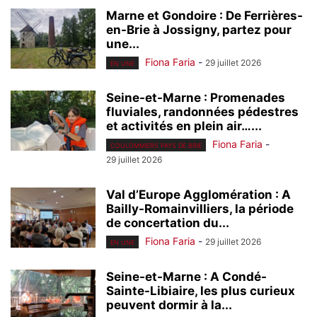
Marne et Gondoire : De Ferrières-
en-Brie à Jossigny, partez pour
une...
Fiona Faria
-
29 juillet 2026
EN UNE
Seine-et-Marne : Promenades
fluviales, randonnées pédestres
et activités en plein air…...
Fiona Faria
-
COULOMMIERS PAYS DE BRIE
29 juillet 2026
Val d’Europe Agglomération : A
Bailly-Romainvilliers, la période
de concertation du...
Fiona Faria
-
29 juillet 2026
EN UNE
Seine-et-Marne : A Condé-
Sainte-Libiaire, les plus curieux
peuvent dormir à la...