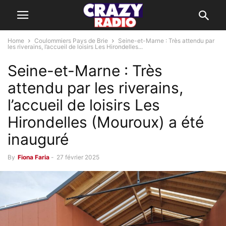
Home
Coulommiers Pays de Brie
Seine-et-Marne : Très attendu par
les riverains, l’accueil de loisirs Les Hirondelles...
Seine-et-Marne : Très
attendu par les riverains,
l’accueil de loisirs Les
Hirondelles (Mouroux) a été
inauguré
By
Fiona Faria
-
27 février 2025