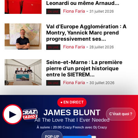
Leonardi ou même Arnaud...
Fiona Faria
-
31 juillet 2026
EN UNE
Val d’Europe Agglomération : A
Montry, Yannick Marc prend
progressivement ses...
Fiona Faria
-
28 juillet 2026
EN UNE
Seine-et-Marne : La première
pierre d’un projet historique
entre le SIETREM...
Fiona Faria
-
30 juillet 2026
EN UNE
Seine-et-Marne : Leader mondial
● EN DIRECT
de l’homéopathie, l’entreprise
Boiron (Montévrain) continue à...
JAMES BLUNT
▶
C’était quoi ?
Fiona Faria
-
29 juillet 2026
All The Love That I Ever Needed
EN UNE
À suivre : 20:00 Crazy French avec Dj Crazy
Seine-et-Marne : Ouvert en
POP-UP