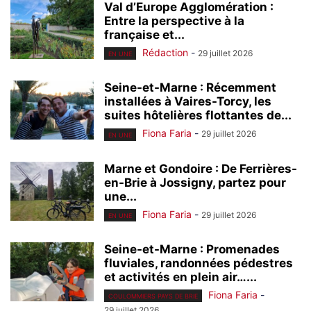
Val d’Europe Agglomération :
Entre la perspective à la
française et...
Rédaction
-
29 juillet 2026
EN UNE
Seine-et-Marne : Récemment
installées à Vaires-Torcy, les
suites hôtelières flottantes de...
Fiona Faria
-
29 juillet 2026
EN UNE
Marne et Gondoire : De Ferrières-
en-Brie à Jossigny, partez pour
une...
Fiona Faria
-
29 juillet 2026
EN UNE
Seine-et-Marne : Promenades
fluviales, randonnées pédestres
et activités en plein air…...
Fiona Faria
-
COULOMMIERS PAYS DE BRIE
29 juillet 2026