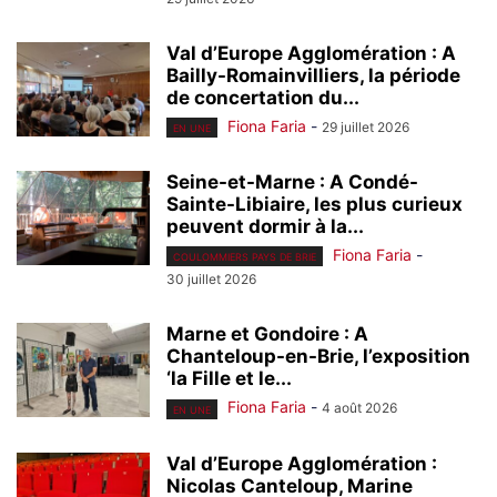
Val d’Europe Agglomération : A
Bailly-Romainvilliers, la période
de concertation du...
Fiona Faria
-
29 juillet 2026
EN UNE
Seine-et-Marne : A Condé-
Sainte-Libiaire, les plus curieux
peuvent dormir à la...
Fiona Faria
-
COULOMMIERS PAYS DE BRIE
30 juillet 2026
Marne et Gondoire : A
Chanteloup-en-Brie, l’exposition
‘la Fille et le...
Fiona Faria
-
4 août 2026
EN UNE
Val d’Europe Agglomération :
Nicolas Canteloup, Marine