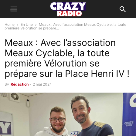
Home
En Une
Meaux : Avec l’association Meaux Cyclable, la toute
première Vélorution se prépare...
Meaux : Avec l’association
Meaux Cyclable, la toute
première Vélorution se
prépare sur la Place Henri IV !
By
Rédaction
-
2 mai 2024