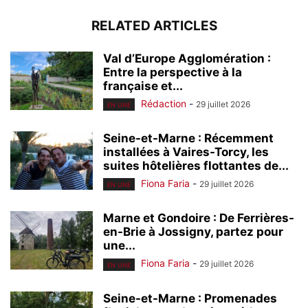
RELATED ARTICLES
Val d’Europe Agglomération :
Entre la perspective à la
française et...
Rédaction
-
29 juillet 2026
EN UNE
Seine-et-Marne : Récemment
installées à Vaires-Torcy, les
suites hôtelières flottantes de...
Fiona Faria
-
29 juillet 2026
EN UNE
Marne et Gondoire : De Ferrières-
en-Brie à Jossigny, partez pour
une...
Fiona Faria
-
29 juillet 2026
EN UNE
Seine-et-Marne : Promenades