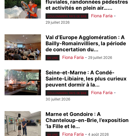
fluviales, randonnées pédestres
et activités en plein air…...
Fiona Faria
-
COULOMMIERS PAYS DE BRIE
29 juillet 2026
Val d’Europe Agglomération : A
Bailly-Romainvilliers, la période
de concertation du...
Fiona Faria
-
29 juillet 2026
EN UNE
Seine-et-Marne : A Condé-
Sainte-Libiaire, les plus curieux
peuvent dormir à la...
Fiona Faria
-
COULOMMIERS PAYS DE BRIE
30 juillet 2026
Marne et Gondoire : A
Chanteloup-en-Brie, l’exposition
‘la Fille et le...
Fiona Faria
-
4 août 2026
EN UNE