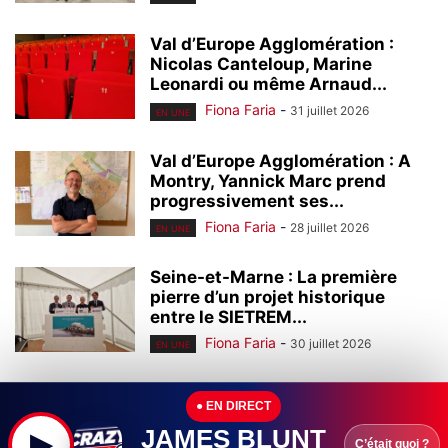
Val d’Europe Agglomération :
Nicolas Canteloup, Marine
Leonardi ou même Arnaud...
Fiona Faria
-
31 juillet 2026
EN UNE
Val d’Europe Agglomération : A
Montry, Yannick Marc prend
progressivement ses...
Fiona Faria
-
28 juillet 2026
EN UNE
Seine-et-Marne : La première
pierre d’un projet historique
entre le SIETREM...
Fiona Faria
-
30 juillet 2026
EN UNE
Seine-et-Marne : Leader mondial
● EN DIRECT
de l’homéopathie, l’entreprise
Boiron (Montévrain) continue à...
JAMES BLUNT
▶
C’était quoi ?