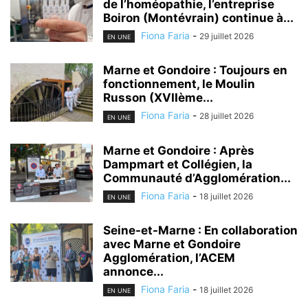
de l’homéopathie, l’entreprise
Boiron (Montévrain) continue à...
Fiona Faria
-
29 juillet 2026
EN UNE
Marne et Gondoire : Toujours en
fonctionnement, le Moulin
Russon (XVIIème...
Fiona Faria
-
28 juillet 2026
EN UNE
Marne et Gondoire : Après
Dampmart et Collégien, la
Communauté d’Agglomération...
Fiona Faria
-
18 juillet 2026
EN UNE
Seine-et-Marne : En collaboration
avec Marne et Gondoire
Agglomération, l’ACEM
annonce...
Fiona Faria
-
18 juillet 2026
EN UNE