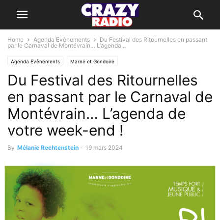
Home
Agenda Evènements
Du Festival des Ritournelles en passant
par le Carnaval de Montévrain… L’agenda...
Agenda Evènements
Marne et Gondoire
Du Festival des Ritournelles
en passant par le Carnaval de
Montévrain… L’agenda de
votre week-end !
By
Mélanie Rechtenstein
-
19 mars 2024