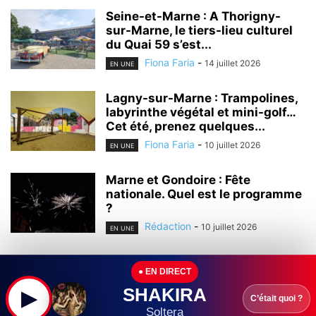
Seine-et-Marne : A Thorigny-
sur-Marne, le tiers-lieu culturel
du Quai 59 s’est...
Fiona Faria
-
14 juillet 2026
EN UNE
Lagny-sur-Marne : Trampolines,
labyrinthe végétal et mini-golf…
Cet été, prenez quelques...
Fiona Faria
-
10 juillet 2026
EN UNE
Marne et Gondoire : Fête
nationale. Quel est le programme
?
Rédaction
-
10 juillet 2026
EN UNE
Seine-et-Marne : Le premier bal
● EN DIRECT
des sapeurs-pompiers de Lagny-
sur-Marne se prépare...
SHAKIRA
▶
C’était quoi ?
Fiona Faria
-
7 juillet 2026
Soltera
EN UNE