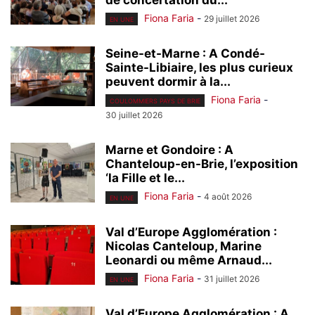
Fiona Faria
-
29 juillet 2026
EN UNE
Seine-et-Marne : A Condé-
Sainte-Libiaire, les plus curieux
peuvent dormir à la...
Fiona Faria
-
COULOMMIERS PAYS DE BRIE
30 juillet 2026
Marne et Gondoire : A
Chanteloup-en-Brie, l’exposition
‘la Fille et le...
Fiona Faria
-
4 août 2026
EN UNE
Val d’Europe Agglomération :
Nicolas Canteloup, Marine
Leonardi ou même Arnaud...
Fiona Faria
-
31 juillet 2026
EN UNE
Val d’Europe Agglomération : A