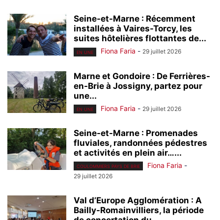
Seine-et-Marne : Récemment
installées à Vaires-Torcy, les
suites hôtelières flottantes de...
Fiona Faria
-
29 juillet 2026
EN UNE
Marne et Gondoire : De Ferrières-
en-Brie à Jossigny, partez pour
une...
Fiona Faria
-
29 juillet 2026
EN UNE
Seine-et-Marne : Promenades
fluviales, randonnées pédestres
et activités en plein air…...
Fiona Faria
-
COULOMMIERS PAYS DE BRIE
29 juillet 2026
Val d’Europe Agglomération : A
Bailly-Romainvilliers, la période
de concertation du...