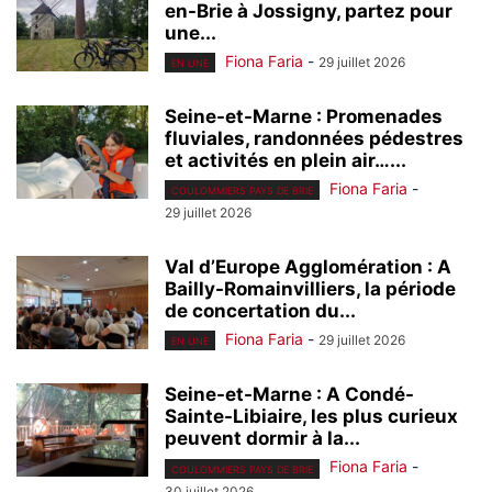
en-Brie à Jossigny, partez pour
une...
Fiona Faria
-
29 juillet 2026
EN UNE
Seine-et-Marne : Promenades
fluviales, randonnées pédestres
et activités en plein air…...
Fiona Faria
-
COULOMMIERS PAYS DE BRIE
29 juillet 2026
Val d’Europe Agglomération : A
Bailly-Romainvilliers, la période
de concertation du...
Fiona Faria
-
29 juillet 2026
EN UNE
Seine-et-Marne : A Condé-
Sainte-Libiaire, les plus curieux
peuvent dormir à la...
Fiona Faria
-
COULOMMIERS PAYS DE BRIE
30 juillet 2026