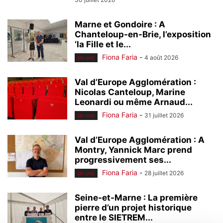
Marne et Gondoire : A
Chanteloup-en-Brie, l’exposition
‘la Fille et le...
Fiona Faria
-
4 août 2026
EN UNE
Val d’Europe Agglomération :
Nicolas Canteloup, Marine
Leonardi ou même Arnaud...
Fiona Faria
-
31 juillet 2026
EN UNE
Val d’Europe Agglomération : A
Montry, Yannick Marc prend
progressivement ses...
Fiona Faria
-
28 juillet 2026
EN UNE
Seine-et-Marne : La première
pierre d’un projet historique
entre le SIETREM...