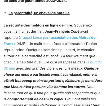
de conduite pour l’année 2023-2024.
La parentalité, un cheval de bataille
La sécurité des meldois en ligne de mire.
Souvenez-
vous… En juillet dernier,
Jean-François Copé
avait
répondu à
l’appel lancé par
l’association des Maires de
France
(AMF). Un maître-mot face aux émeutes : l’union
républicaine. Quelques semaines plus tard, le chantier
autour de la parentalité est lancé. «
Il faut vraiment que
chacun ait en tête que… Ce qu’il s’est passé dans
la nuit du
30 juin
avec des grandes violences ici à Meaux.
Quelque
chose qui nous a particulièrement scandalisé, même si
c’était beaucoup moins important qu’ailleurs, je considère
que Meaux n’est pas une ville comme les autres
.
Nous
faisons tout ce qu’il faut pour qu’elle soit respectée et que
le comportement de ces 200 voyous
(qui ont pillés les
commerces et tentés d’attaquer le Commissariat)
est tout