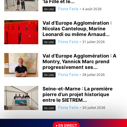
‘la Fille et le...
Fiona Faria
-
4 août 2026
EN UNE
Val d’Europe Agglomération :
Nicolas Canteloup, Marine
Leonardi ou même Arnaud...
Fiona Faria
-
31 juillet 2026
EN UNE
Val d’Europe Agglomération : A
Montry, Yannick Marc prend
progressivement ses...
Fiona Faria
-
28 juillet 2026
EN UNE
Seine-et-Marne : La première
pierre d’un projet historique
entre le SIETREM...
Fiona Faria
-
30 juillet 2026
EN UNE
Seine-et-Marne : Leader mondial
● EN DIRECT