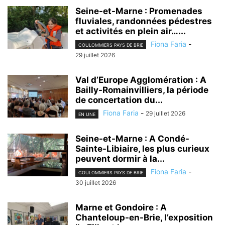
Seine-et-Marne : Promenades
fluviales, randonnées pédestres
et activités en plein air…...
Fiona Faria
-
COULOMMIERS PAYS DE BRIE
29 juillet 2026
Val d’Europe Agglomération : A
Bailly-Romainvilliers, la période
de concertation du...
Fiona Faria
-
29 juillet 2026
EN UNE
Seine-et-Marne : A Condé-
Sainte-Libiaire, les plus curieux
peuvent dormir à la...
Fiona Faria
-
COULOMMIERS PAYS DE BRIE
30 juillet 2026
Marne et Gondoire : A
Chanteloup-en-Brie, l’exposition