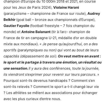
champion d’Europe du 10 000m 2018 et 2021, en course
pour les Jeux de Paris 2024),
Violaine Harani
(paracyclisme – championne de France sur route),
Audrey
Belkhir
(goal ball – bronze aux championnats d’Europe),
Gautier Fayolle
(football freestyle – 7 fois champion du
monde) et
Antoine Balanant
(tir à l’arc- champion de
France de tir en campagne U-21, médaille d’or en double
mixte aux mondiaux). «
Je pense qu’aujourd’hui, on a des
sportifs (paralympiques ou non) qui vont au bout de leurs
capacités (dépassement de soi).
On veut mettre en avant :
le sport et le partage à travers une émotion, un résultat ou
une sensation.
Il y aura des conférences, toute la journée,
ils viendront s’exprimer pour revenir sur leurs parcours
. »
Pourquoi sont-ils devenus handicapés ? Comment s’en
sont-ils relevés ? Comment le sport a-t-il changé leur vie
? Les athlètes se mêlent aux associations pour échanger
avec les plus curieux d’entre nous.