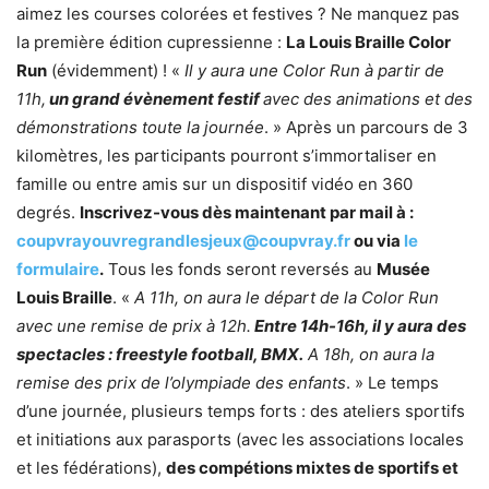
aimez les courses colorées et festives ? Ne manquez pas
la première édition cupressienne :
La Louis Braille Color
Run
(évidemment) ! «
Il y aura une Color Run à partir de
11h,
un grand évènement festif
avec des animations et des
démonstrations toute la journée
. » Après un parcours de 3
kilomètres, les participants pourront s’immortaliser en
famille ou entre amis sur un dispositif vidéo en 360
degrés.
Inscrivez-vous dès maintenant par mail à :
coupvrayouvregrandlesjeux@coupvray.fr
ou via
le
formulaire
.
Tous les fonds seront reversés au
Musée
Louis Braille
. «
A 11h, on aura le départ de la Color Run
avec une remise de prix à 12h.
Entre 14h-16h, il y aura des
spectacles : freestyle football, BMX.
A 18h, on aura la
remise des prix de l’olympiade des enfants
. » Le temps
d’une journée, plusieurs temps forts : des ateliers sportifs
et initiations aux parasports (avec les associations locales
et les fédérations),
des compétions mixtes de sportifs et