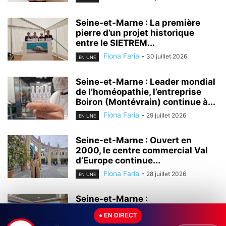
Seine-et-Marne : La première
pierre d’un projet historique
entre le SIETREM...
Fiona Faria
-
30 juillet 2026
EN UNE
Seine-et-Marne : Leader mondial
de l’homéopathie, l’entreprise
Boiron (Montévrain) continue à...
Fiona Faria
-
29 juillet 2026
EN UNE
Seine-et-Marne : Ouvert en
2000, le centre commercial Val
d’Europe continue...
Fiona Faria
-
28 juillet 2026
EN UNE
Seine-et-Marne :
L’universitarisation du Grand
● EN DIRECT
Hôpital de l’Est Francilien (GHEF)