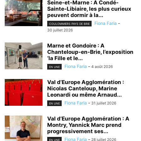
Seine-et-Marne : A Condé-
Sainte-Libiaire, les plus curieux
peuvent dormir à la...
Fiona Faria
-
COULOMMIERS PAYS DE BRIE
30 juillet 2026
Marne et Gondoire : A
Chanteloup-en-Brie, l’exposition
‘la Fille et le...
Fiona Faria
-
4 août 2026
EN UNE
Val d’Europe Agglomération :
Nicolas Canteloup, Marine
Leonardi ou même Arnaud...
Fiona Faria
-
31 juillet 2026
EN UNE
Val d’Europe Agglomération : A
Montry, Yannick Marc prend
progressivement ses...
Fiona Faria
-
28 juillet 2026
EN UNE