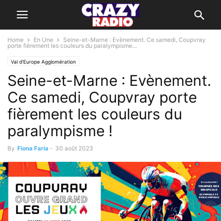
Home
En Une
Seine-et-Marne : Evènement. Ce samedi, Coupvray
porte fièrement les couleurs du paralympisme...
Val d'Europe Agglomération
Seine-et-Marne : Evènement.
Ce samedi, Coupvray porte
fièrement les couleurs du
paralympisme !
By
Fiona Faria
-
30 août 2023