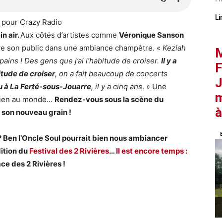
Li
pour Crazy Radio
in air.
Aux côtés d’artistes comme
Véronique Sanson
e son public dans une ambiance champêtre. «
Keziah
M
ains ! Des gens que j’ai l’habitude de croiser.
Il y a
F
itude de croiser
, on a fait beaucoup de concerts
J
enu à La Ferté-sous-Jouarre
, il y a cinq ans
. » Une
m
 rien au monde…
Rendez-vous sous la scène du
à
 son nouveau grain !
? Ben l’Oncle Soul pourrait bien nous ambiancer
dition du
Festival des 2 Rivières
…
Il est encore temps :
ce des 2 Rivières !