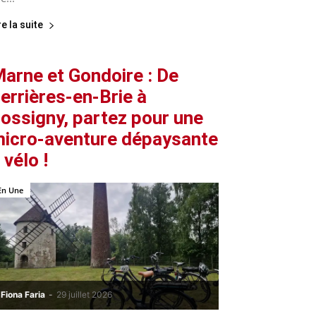
re la suite
arne et Gondoire : De
errières-en-Brie à
ossigny, partez pour une
icro-aventure dépaysante
 vélo !
En Une
Fiona Faria
-
29 juillet 2026