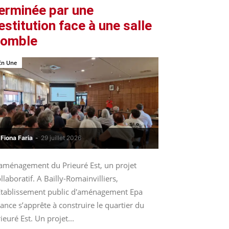
erminée par une
estitution face à une salle
comble
En Une
Fiona Faria
-
29 juillet 2026
’aménagement du Prieuré Est, un projet
llaboratif. A Bailly-Romainvilliers,
’Etablissement public d'aménagement Epa
ance s’apprête à construire le quartier du
ieuré Est. Un projet...