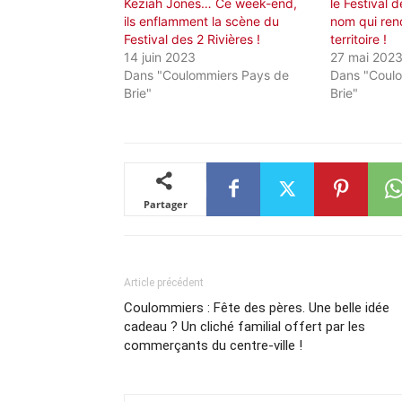
Keziah Jones… Ce week-end,
le Festival d
ils enflamment la scène du
nom qui re
Festival des 2 Rivières !
territoire !
14 juin 2023
27 mai 202
Dans "Coulommiers Pays de
Dans "Coul
Brie"
Brie"
Partager
Article précédent
Coulommiers : Fête des pères. Une belle idée
cadeau ? Un cliché familial offert par les
commerçants du centre-ville !