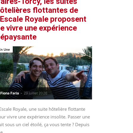
aires-Torcy, les suites
ôtelières flottantes de
’Escale Royale proposent
e vivre une expérience
épaysante
En Une
Fiona Faria
-
29 juillet 2026
Escale Royale, une suite hôtelière flottante
ur vivre une expérience insolite. Passer une
it sous un ciel étoilé, ça vous tente ? Depuis
le...