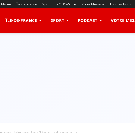
t-Marne
Île-de-France
Sport
PODCAST
Votre Message
Ecoutez Nous
ÎLE-DE-FRANCE
SPORT
PODCAST
VOTRE MES
ivières : Interview. Ben l’Oncle Soul ouvre le bal...