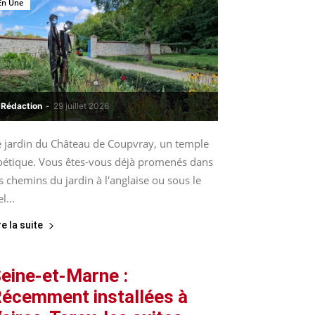
En Une
Rédaction
-
29 juillet 2026
e jardin du Château de Coupvray, un temple
oétique. Vous êtes-vous déjà promenés dans
s chemins du jardin à l'anglaise ou sous le
el...
re la suite
eine-et-Marne :
écemment installées à