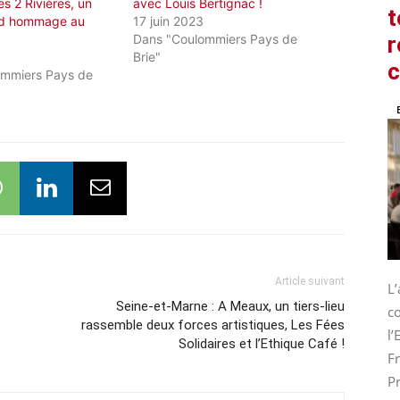
es 2 Rivières, un
avec Louis Bertignac !
t
nd hommage au
17 juin 2023
Dans "Coulommiers Pays de
r
3
Brie"
ommiers Pays de
Article suivant
L
Seine-et-Marne : A Meaux, un tiers-lieu
co
rassemble deux forces artistiques, Les Fées
l
Solidaires et l’Ethique Café !
Fr
Pr