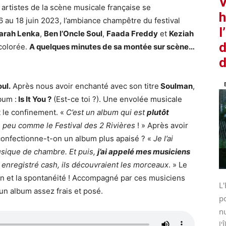
V
artistes de la scène musicale française se
h
6 au 18 juin 2023, l’ambiance champêtre du festival
l
arah Lenka
,
Ben l’Oncle Soul
,
Faada Freddy
et
Keziah
d
colorée.
A quelques minutes de sa montée sur scène…
d
oul.
Après nous avoir enchanté avec son titre
Soulman
,
bum :
Is It You ?
(Est-ce toi ?). Une envolée musicale
t le confinement. «
C’est un album qui est
plutôt
n peu comme le Festival des 2 Rivières
! » Après avoir
 confectionne-t-on un album plus apaisé ? «
Je l’ai
sique de chambre. Et puis,
j’ai appelé mes musiciens
’a enregistré cash, ils découvraient les morceaux
. » Le
on et la spontanéité ! Accompagné par ces musiciens
L'
un album assez frais et posé.
po
nu
l'Î