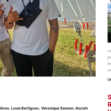
L
p
le
ci
Li
S
R
ières.
Louis Bertignac
,
Véronique Sanson
,
Keziah