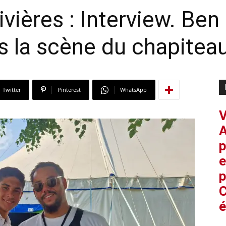
ivières : Interview. Ben
s la scène du chapiteau
Twitter
Pinterest
WhatsApp
V
A
p
e
p
C
é