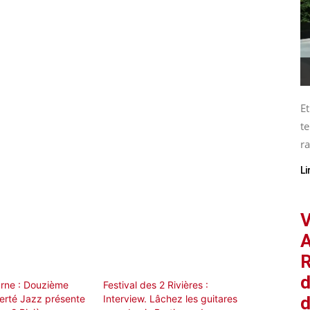
Et
te
ra
Li
V
A
R
d
rne : Douzième
Festival des 2 Rivières :
Ferté Jazz présente
Interview. Lâchez les guitares
d