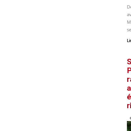
De
av
M
se
Li
S
P
r
a
é
r