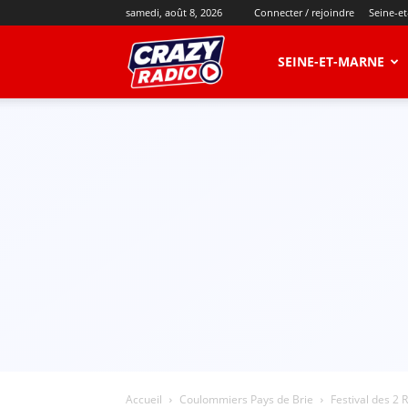
samedi, août 8, 2026
Connecter / rejoindre
Seine-e
CRAZY
SEINE-ET-MARNE
RADIO
Accueil
Coulommiers Pays de Brie
Festival des 2 R