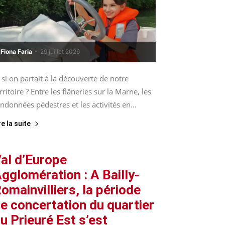
Fiona Faria
-
29 juillet 2026
 si on partait à la découverte de notre
rritoire ? Entre les flâneries sur la Marne, les
ndonnées pédestres et les activités en...
re la suite
al d’Europe
gglomération : A Bailly-
omainvilliers, la période
e concertation du quartier
u Prieuré Est s’est