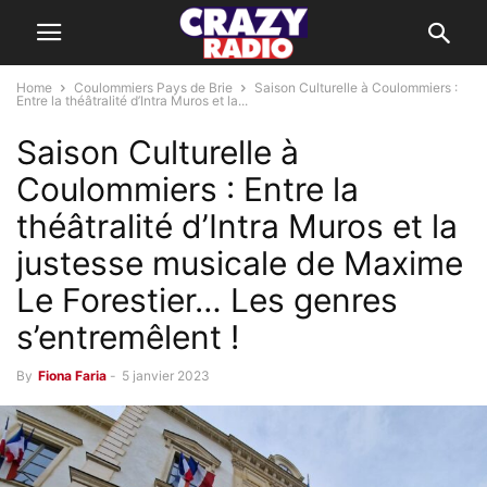
Home
Coulommiers Pays de Brie
Saison Culturelle à Coulommiers :
Entre la théâtralité d’Intra Muros et la...
Saison Culturelle à
Coulommiers : Entre la
théâtralité d’Intra Muros et la
justesse musicale de Maxime
Le Forestier… Les genres
s’entremêlent !
By
Fiona Faria
-
5 janvier 2023