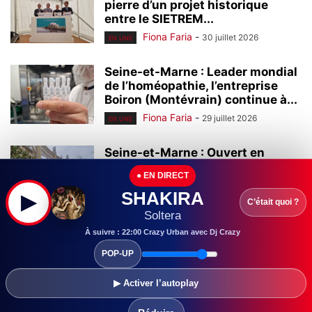
pierre d’un projet historique
entre le SIETREM...
Fiona Faria
-
30 juillet 2026
EN UNE
Seine-et-Marne : Leader mondial
de l’homéopathie, l’entreprise
Boiron (Montévrain) continue à...
Fiona Faria
-
29 juillet 2026
EN UNE
Seine-et-Marne : Ouvert en
2000, le centre commercial Val
● EN DIRECT
d’Europe continue...
SHAKIRA
▶
Fiona Faria
-
28 juillet 2026
EN UNE
C’était quoi ?
Soltera
Seine-et-Marne :
À suivre : 22:00 Crazy Urban avec Dj Crazy
L’universitarisation du Grand
POP-UP
Hôpital de l’Est Francilien (GHEF)
a...
▶ Activer l’autoplay
Fiona Faria
-
28 juillet 2026
EN UNE