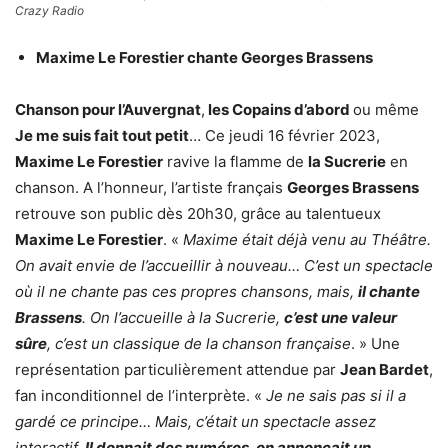
Crazy Radio
Maxime Le Forestier chante Georges Brassens
Chanson pour l’Auvergnat
,
les Copains d’abord
ou même
Je me suis fait tout petit
… Ce jeudi 16 février 2023,
Maxime Le Forestier
ravive la flamme de
la Sucrerie
en
chanson. A l’honneur, l’artiste français
Georges Brassens
retrouve son public dès 20h30, grâce au talentueux
Maxime Le Forestier
. «
Maxime était déjà venu au Théâtre.
On avait envie de l’accueillir à nouveau… C’est un spectacle
où il ne chante pas ces propres chansons, mais,
il chante
Brassens
. On l’accueille à la Sucrerie,
c’est une valeur
sûre
, c’est un classique de la chanson française
. » Une
représentation particulièrement attendue par
Jean Bardet
,
fan inconditionnel de l’interprète. «
Je ne sais pas si il a
gardé ce principe… Mais, c’était un spectacle assez
interactif.
Il donnait des numéros, on annonçait un