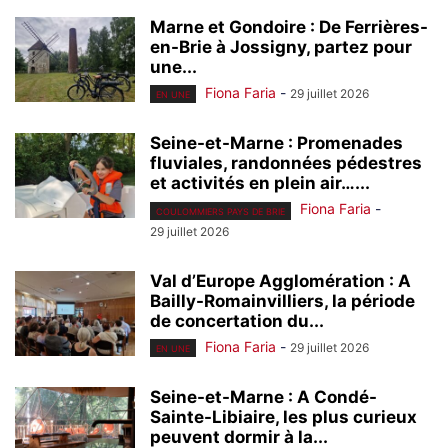
Marne et Gondoire : De Ferrières-
en-Brie à Jossigny, partez pour
une...
Fiona Faria
-
29 juillet 2026
EN UNE
Seine-et-Marne : Promenades
fluviales, randonnées pédestres
et activités en plein air…...
Fiona Faria
-
COULOMMIERS PAYS DE BRIE
29 juillet 2026
Val d’Europe Agglomération : A
Bailly-Romainvilliers, la période
de concertation du...
Fiona Faria
-
29 juillet 2026
EN UNE
Seine-et-Marne : A Condé-
Sainte-Libiaire, les plus curieux
peuvent dormir à la...