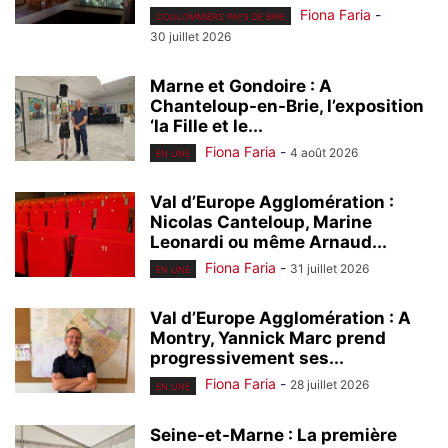
Fiona Faria
-
COULOMMIERS PAYS DE BRIE
30 juillet 2026
Marne et Gondoire : A
Chanteloup-en-Brie, l’exposition
‘la Fille et le...
Fiona Faria
-
4 août 2026
EN UNE
Val d’Europe Agglomération :
Nicolas Canteloup, Marine
Leonardi ou même Arnaud...
Fiona Faria
-
31 juillet 2026
EN UNE
Val d’Europe Agglomération : A
Montry, Yannick Marc prend
progressivement ses...
Fiona Faria
-
28 juillet 2026
EN UNE
Seine-et-Marne : La première