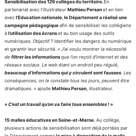
Sensibilisation des 129 collèges du territoire.
En
partenariat avec l’illustrateur
Mathieu Persan
et en lien
avec
l’Education nationale
,
le Département a réalisé une
campagne pédagogique
afin de sensibiliser les collégiens
à
l’utilisation des écrans
et au bon usage des outils
numériques. Objectif ? Identifier les dangers du numérique
et garantir leur sécurité.
« J’ai voulu montrer la nécessité
de
filtrer les informations
que l’on reçoit d’internet et des
réseaux sociaux. Le web étant un endroit peu régulé,
beaucoup d’informations qui y circulent sont fausses
. Les
conséquences, on le constate tous les jours, peuvent être
dramatiques. »
ajoute
Mathieu Persan
, illustrateur.
«
C’est un travail qu’on va faire tous ensembles
! »
15 malles éducatives en Seine-et-Marne.
Au collège,
plusieurs actions de sensibilisation sont déjà portées par
le Département comme
la mise à disposition de la malle