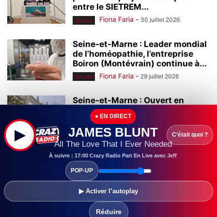
entre le SIETREM...
Fiona Faria
-
30 juillet 2026
EN UNE
Seine-et-Marne : Leader mondial
de l’homéopathie, l’entreprise
Boiron (Montévrain) continue à...
Fiona Faria
-
29 juillet 2026
EN UNE
Seine-et-Marne : Ouvert en
2000, le centre commercial Val
● EN DIRECT
d’Europe continue...
JAMES BLUNT
▶
Fiona Faria
-
28 juillet 2026
EN UNE
C’était quoi ?
All The Love That I Ever Needed
Seine-et-Marne :
À suivre : 17:00 Crazy Radio Part En Live avec Jeff
L’universitarisation du Grand
POP-UP
Hôpital de l’Est Francilien (GHEF)
a...
▶ Activer l’autoplay
Fiona Faria
-
28 juillet 2026
EN UNE
Réduire