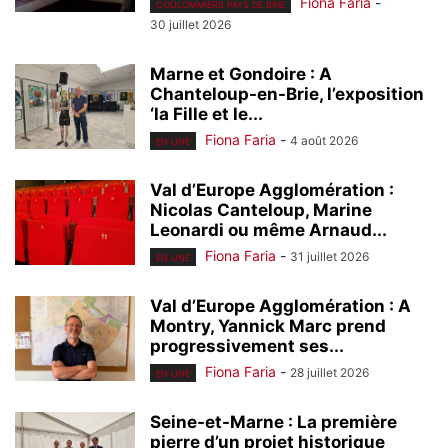
Fiona Faria
-
COULOMMIERS PAYS DE BRIE
30 juillet 2026
Marne et Gondoire : A
Chanteloup-en-Brie, l’exposition
‘la Fille et le...
Fiona Faria
-
4 août 2026
EN UNE
Val d’Europe Agglomération :
Nicolas Canteloup, Marine
Leonardi ou même Arnaud...
Fiona Faria
-
31 juillet 2026
EN UNE
Val d’Europe Agglomération : A
Montry, Yannick Marc prend
progressivement ses...
Fiona Faria
-
28 juillet 2026
EN UNE
Seine-et-Marne : La première
pierre d’un projet historique