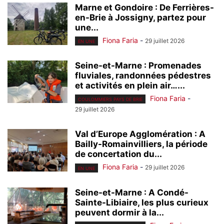
Marne et Gondoire : De Ferrières-
en-Brie à Jossigny, partez pour
une...
Fiona Faria
-
29 juillet 2026
EN UNE
Seine-et-Marne : Promenades
fluviales, randonnées pédestres
et activités en plein air…...
Fiona Faria
-
COULOMMIERS PAYS DE BRIE
29 juillet 2026
Val d’Europe Agglomération : A
Bailly-Romainvilliers, la période
de concertation du...
Fiona Faria
-
29 juillet 2026
EN UNE
Seine-et-Marne : A Condé-
Sainte-Libiaire, les plus curieux
peuvent dormir à la...