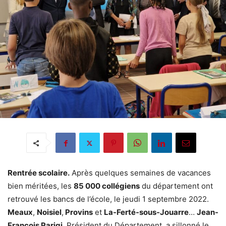
Rentrée scolaire.
Après quelques semaines de vacances
bien méritées, les
85 000 collégiens
du département ont
retrouvé les bancs de l’école, le jeudi 1 septembre 2022.
Meaux
,
Noisiel
,
Provins
et
La-Ferté-sous-Jouarre
…
Jean-
François Parigi
, Président du Département, a sillonné le