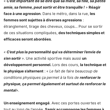
«
C’est important de se dire que sa mère, sa fille, sa petite
amie, sa femme, peut sortir et être tranquille !
»
Réagir
face à une agression
. Dans le métro, dans la rue,
les
femmes sont sujettes à diverses agressions
:
étranglement, tirage des cheveux, coups… Pour se sortir
de ces situations compliquées,
des techniques simples et
efficaces seront abordées
.
«
C’est plus la personnalité qui va déterminer l’envie de
s’en sortir
»
. Une activité sportive mais aussi
un
développement personnel.
Lors des cours,
la technique et
le physique s’alternent
: «
Le fait de faire beaucoup de
conditions physiques ça permet à la fois de
renforcer le
physique, ça permet également et surtout de renforcer le
mental
».
Un enseignement engagé
. Avec ces portes ouvertes et
tout au long de l’année,
Samir accompagne les femmes à