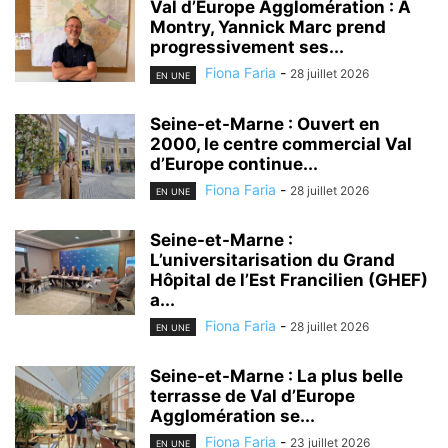
Val d’Europe Agglomération : A
Montry, Yannick Marc prend
progressivement ses...
Fiona Faria
-
28 juillet 2026
EN UNE
Seine-et-Marne : Ouvert en
2000, le centre commercial Val
d’Europe continue...
Fiona Faria
-
28 juillet 2026
EN UNE
Seine-et-Marne :
L’universitarisation du Grand
Hôpital de l’Est Francilien (GHEF)
a...
Fiona Faria
-
28 juillet 2026
EN UNE
Seine-et-Marne : La plus belle
terrasse de Val d’Europe
Agglomération se...
Fiona Faria
-
23 juillet 2026
EN UNE