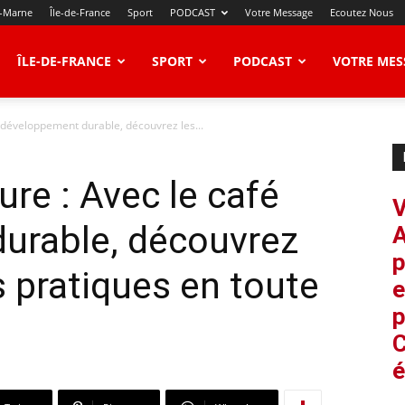
t-Marne
Île-de-France
Sport
PODCAST
Votre Message
Ecoutez Nous
ÎLE-DE-FRANCE
SPORT
PODCAST
VOTRE MES
 développement durable, découvrez les...
re : Avec le café
V
urable, découvrez
A
p
 pratiques en toute
e
p
C
é