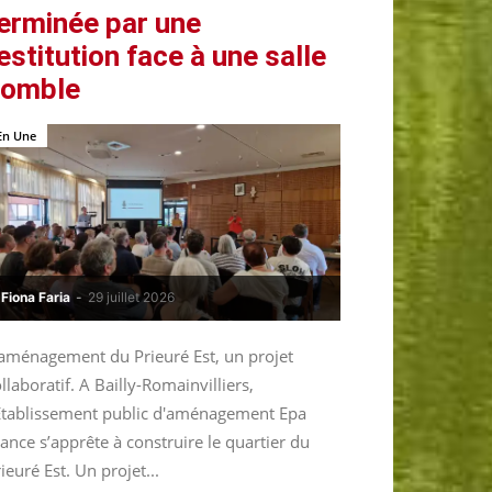
erminée par une
estitution face à une salle
comble
En Une
Fiona Faria
-
29 juillet 2026
’aménagement du Prieuré Est, un projet
llaboratif. A Bailly-Romainvilliers,
’Etablissement public d'aménagement Epa
ance s’apprête à construire le quartier du
ieuré Est. Un projet...