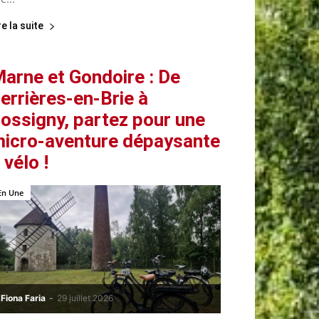
re la suite
arne et Gondoire : De
errières-en-Brie à
ossigny, partez pour une
icro-aventure dépaysante
 vélo !
En Une
Fiona Faria
-
29 juillet 2026