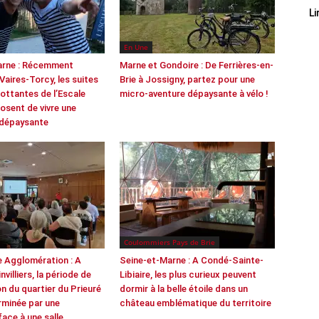
Li
En Une
arne : Récemment
Marne et Gondoire : De Ferrières-en-
 Vaires-Torcy, les suites
Brie à Jossigny, partez pour une
lottantes de l’Escale
micro-aventure dépaysante à vélo !
osent de vivre une
 dépaysante
Coulommiers Pays de Brie
e Agglomération : A
Seine-et-Marne : A Condé-Sainte-
nvilliers, la période de
Libiaire, les plus curieux peuvent
n du quartier du Prieuré
dormir à la belle étoile dans un
erminée par une
château emblématique du territoire
face à une salle...