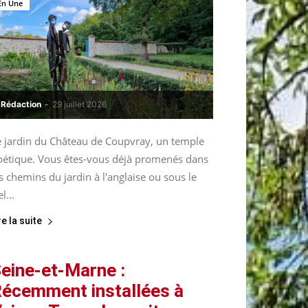
En Une
Rédaction
-
29 juillet 2026
e jardin du Château de Coupvray, un temple
oétique. Vous êtes-vous déjà promenés dans
s chemins du jardin à l'anglaise ou sous le
el...
re la suite
eine-et-Marne :
écemment installées à