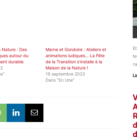
Et
a Nature : Des
Marne et Gondoire : Ateliers et
iques autour du
animations ludiques… La Fête
te
ent durable
de la Transition s’installe à la
ra
22
Maison de la Nature !
ne"
19 septembre 2023
Li
Dans "En Une"
V
A
R
d
d