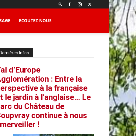
SAGE
ECOUTEZ NOUS
Dernières Infos
al d’Europe
gglomération : Entre la
erspective à la française
t le jardin à l’anglaise… Le
arc du Château de
oupvray continue à nous
merveiller !