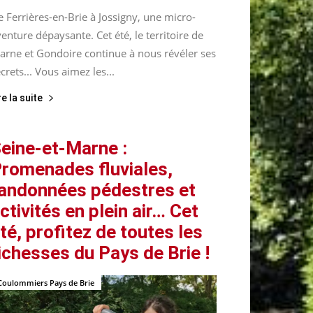
 Ferrières-en-Brie à Jossigny, une micro-
enture dépaysante. Cet été, le territoire de
arne et Gondoire continue à nous révéler ses
crets... Vous aimez les...
re la suite
eine-et-Marne :
romenades fluviales,
andonnées pédestres et
ctivités en plein air… Cet
té, profitez de toutes les
ichesses du Pays de Brie !
Coulommiers Pays de Brie