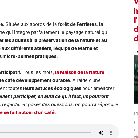
V
h
l
e.
Située aux abords de la
forêt de Ferrières
,
la
d
e qui intègre parfaitement le paysage naturel qui
d
et les adultes à la préservation de la nature
et au
 aux différents ateliers, l’équipe de Marne et
s micro-bonnes pratiques.
ticipatif.
Tous les mois,
la Maison de la Nature
le café développement durable
. A l’aide d’une
ent toutes
leurs astuces écologiques
pour améliorer
lent participer, on aura ce qu’il faut, ils pourront
s regarder et poser des questions, on pourra répondre
e se fait autour d’un café.
L'
po
nu
l'Î