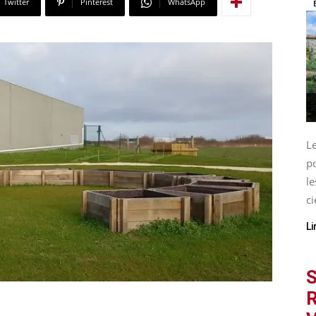
Twitter
Pinterest
WhatsApp
L
p
le
ci
Li
S
R