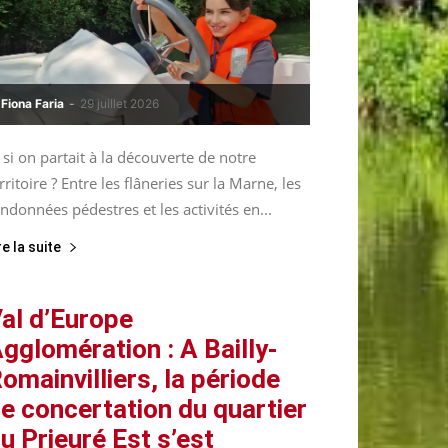
Fiona Faria
-
29 juillet 2026
 si on partait à la découverte de notre
rritoire ? Entre les flâneries sur la Marne, les
ndonnées pédestres et les activités en...
re la suite
al d’Europe
gglomération : A Bailly-
omainvilliers, la période
e concertation du quartier
u Prieuré Est s’est