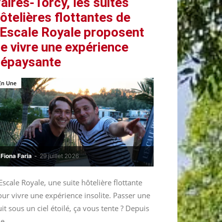
aires-Torcy, les suites
ôtelières flottantes de
’Escale Royale proposent
e vivre une expérience
épaysante
En Une
Fiona Faria
-
29 juillet 2026
Escale Royale, une suite hôtelière flottante
ur vivre une expérience insolite. Passer une
it sous un ciel étoilé, ça vous tente ? Depuis
le...