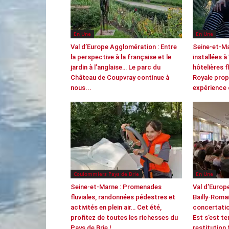
En Une
En Une
Val d’Europe Agglomération : Entre
Seine-et-M
la perspective à la française et le
installées à
jardin à l’anglaise… Le parc du
hôtelières f
Château de Coupvray continue à
Royale prop
nous...
expérience
Coulommiers Pays de Brie
En Une
Seine-et-Marne : Promenades
Val d’Europ
fluviales, randonnées pédestres et
Bailly-Romai
activités en plein air… Cet été,
concertatio
profitez de toutes les richesses du
Est s’est t
Pays de Brie !
restitution 