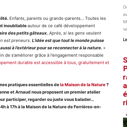
De
av
lité.
Enfants, parents ou grands-parents… Toutes les
M
 inoubliable
autour de ce café développement
se
aire des petits gâteaux.
Après, si les gens veulent
Li
on est preneurs.
L’idée est que tout le monde puisse
ussi à l’extérieur pour se reconnecter à la nature
.
»
din de s’améliorer grâce à l’engagement responsable
S
ppement durable est accessible à tous, gratuitement et
P
r
a
nes pratiques essentielles de
la Maison de la Nature
?
nne et Arnaud nous proposent un premier atelier
é
pour participer, regarder ou juste vous balader…
r
h à 17h à la Maison de la Nature de Ferrières-en-