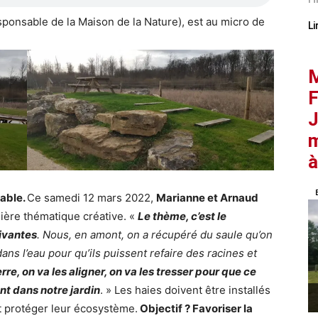
ponsable de la Maison de la Nature), est au micro de
Li
M
F
J
m
à
rable.
Ce samedi 12 mars 2022,
Marianne et Arnaud
ière thématique créative. «
Le thème, c’est le
vivantes
. Nous, en amont, on a récupéré du saule qu’on
dans l’eau pour qu’ils puissent refaire des racines et
rre, on va les aligner, on va les tresser pour que ce
ant dans notre jardin
. » Les haies doivent être installés
t protéger leur écosystème.
Objectif ? Favoriser la