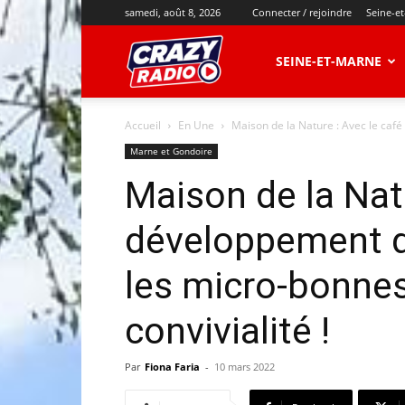
samedi, août 8, 2026
Connecter / rejoindre
Seine-e
CRAZY
SEINE-ET-MARNE
Accueil
En Une
Maison de la Nature : Avec le café
RADIO
Marne et Gondoire
Maison de la Natu
développement d
les micro-bonnes
convivialité !
Par
Fiona Faria
-
10 mars 2022