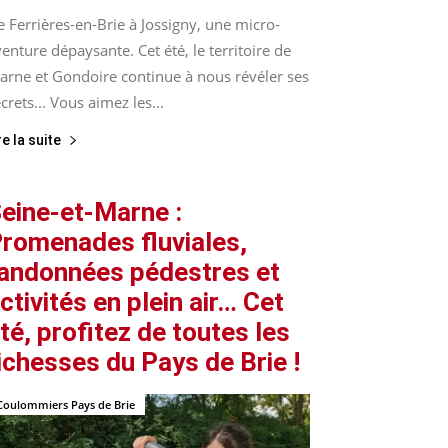
 Ferrières-en-Brie à Jossigny, une micro-
enture dépaysante. Cet été, le territoire de
arne et Gondoire continue à nous révéler ses
crets... Vous aimez les...
re la suite
eine-et-Marne :
Ville de Crécy-la-Chapelle
romenades fluviales,
andonnées pédestres et
ctivités en plein air… Cet
té, profitez de toutes les
ichesses du Pays de Brie !
Coulommiers Pays de Brie