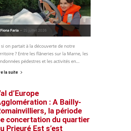
Fiona Faria
-
29 juillet 2026
 si on partait à la découverte de notre
rritoire ? Entre les flâneries sur la Marne, les
ndonnées pédestres et les activités en...
re la suite
al d’Europe
gglomération : A Bailly-
omainvilliers, la période
e concertation du quartier
u Prieuré Est s’est