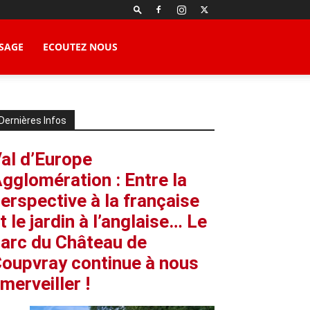
SAGE
ECOUTEZ NOUS
Dernières Infos
al d’Europe
gglomération : Entre la
erspective à la française
t le jardin à l’anglaise… Le
arc du Château de
oupvray continue à nous
merveiller !