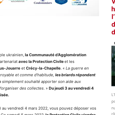
V
h
l
d
d
ple ukrainien,
la Communauté d’Agglomération
artenariat
avec la Protection Civile
et les
ous-Jouarre
et
Crécy-la-Chapelle
. «
La guerre en
ncroyable et comme d’habitude,
les briards répondent
a simplement souhaité apporter son aide aux
d’organiser des collectes
. »
Du jeudi 3 au vendredi 4
L'
isée.
po
nu
3 au vendredi 4 mars 2022, vous pouvez déposer vos
l'Î
s. Ce samedi 5 mars 2022,
la Protection Civile viendra