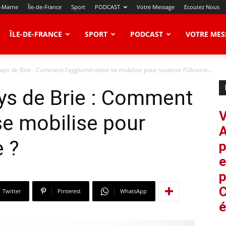
t-Marne
Île-de-France
Sport
PODCAST
Votre Message
Ecoutez Nous
ÎLE-DE-FRANCE
SPORT
PODCAST
VOTRE MES
ys de Brie : Comment l’agglomération se mobilise pour soutenir l’Ukraine...
s de Brie : Comment
V
se mobilise pour
A
e ?
p
e
p
C
Twitter
Pinterest
WhatsApp
é