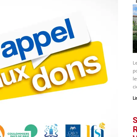
L
p
le
ci
Li
S
R