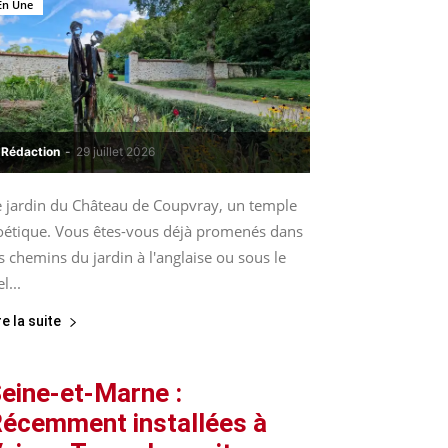
En Une
Rédaction
-
29 juillet 2026
e jardin du Château de Coupvray, un temple
oétique. Vous êtes-vous déjà promenés dans
s chemins du jardin à l'anglaise ou sous le
el...
re la suite
eine-et-Marne :
écemment installées à