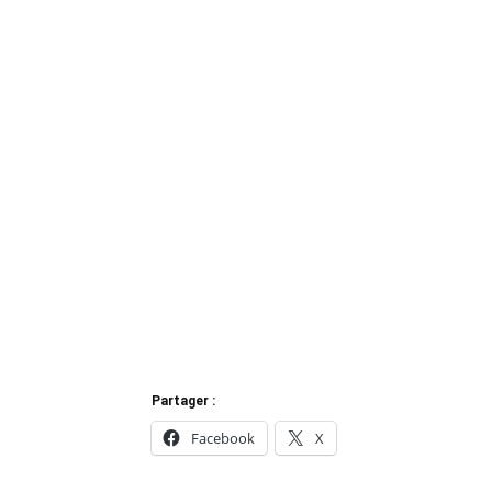
@J’aime Coulommiers
Partager :
Facebook
X