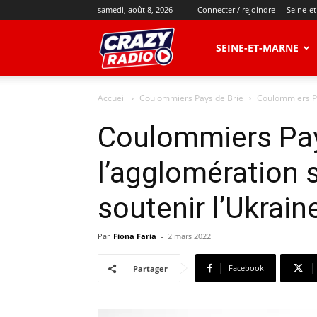
samedi, août 8, 2026
Connecter / rejoindre
Seine-e
CRAZY
SEINE-ET-MARNE
Accueil
Coulommiers Pays de Brie
Coulommiers Pa
RADIO
Coulommiers Pay
l’agglomération 
soutenir l’Ukrain
Par
Fiona Faria
-
2 mars 2022
Facebook
Partager