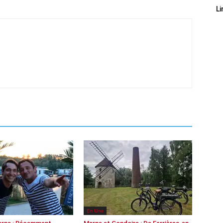
Li
En Une