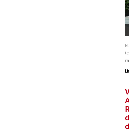
Et
te
ra
Li
V
A
R
d
d