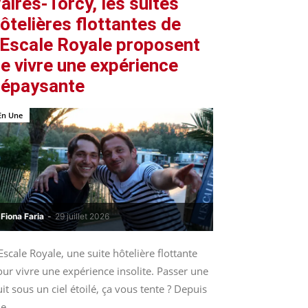
aires-Torcy, les suites
ôtelières flottantes de
’Escale Royale proposent
e vivre une expérience
épaysante
En Une
Fiona Faria
-
29 juillet 2026
Escale Royale, une suite hôtelière flottante
ur vivre une expérience insolite. Passer une
it sous un ciel étoilé, ça vous tente ? Depuis
le...