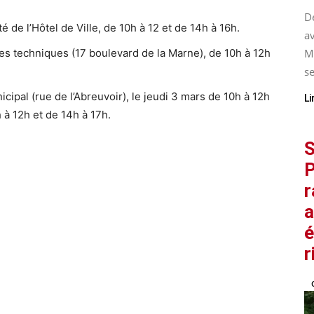
De
té de l’Hôtel de Ville, de 10h à 12 et de 14h à 16h.
av
M
ices techniques (17 boulevard de la Marne), de 10h à 12h
se
icipal (rue de l’Abreuvoir), le jeudi 3 mars de 10h à 12h
Li
 à 12h et de 14h à 17h.
S
@
P
r
a
é
r