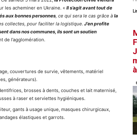
r les acheminer en Ukraine. «
Il s’agit avant tout de
Li
inés aux bonnes personnes
, ce qui sera le cas grâce à
la
s collectes, pour faciliter la logistique.
J’en profite
M
sent dans nos communes, ils sont un soutien
nt de l’agglomération.
F
J
m
à
age, couvertures de survie, vêtements, matériel
ges, générateurs).
dentifrices, brosses à dents, couches et lait maternisé,
sses à raser et serviettes hygiéniques.
oniteur, gants à usage unique, masques chirurgicaux,
andages élastiques et garrots.