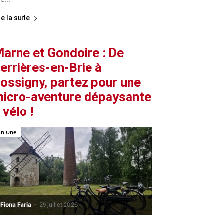
re la suite
arne et Gondoire : De
errières-en-Brie à
ossigny, partez pour une
icro-aventure dépaysante
 vélo !
En Une
Fiona Faria
-
29 juillet 2026