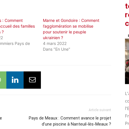
t
r
s : Comment
Marne et Gondoire : Comment
accueil des familles
l’agglomération se mobilise
 ?
pour soutenir le peuple
22
ukrainien ?
ommiers Pays de
4 mars 2022
Dans "En Une"
L
co
l
Article suivant
Fr
re
Pays de Meaux : Comment avance le projet
Pr
d’une piscine à Nanteuil-lès-Meaux ?