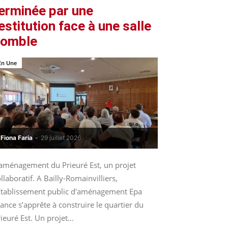
erminée par une
estitution face à une salle
comble
En Une
Fiona Faria
-
29 juillet 2026
’aménagement du Prieuré Est, un projet
llaboratif. A Bailly-Romainvilliers,
’Etablissement public d'aménagement Epa
ance s’apprête à construire le quartier du
ieuré Est. Un projet...