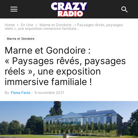
Home
En Une
Marne et Gondoire : « Paysages rêvés, paysages
réels », une exposition immersive familiale...
Marne et Gondoire
Marne et Gondoire :
« Paysages rêvés, paysages
réels », une exposition
immersive familiale !
By
Fiona Faria
-
9 novembre 2021