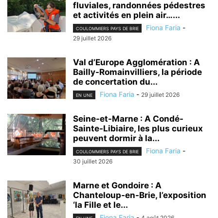
fluviales, randonnées pédestres
et activités en plein air…...
Fiona Faria
-
COULOMMIERS PAYS DE BRIE
29 juillet 2026
Val d’Europe Agglomération : A
Bailly-Romainvilliers, la période
de concertation du...
Fiona Faria
-
29 juillet 2026
EN UNE
Seine-et-Marne : A Condé-
Sainte-Libiaire, les plus curieux
peuvent dormir à la...
Fiona Faria
-
COULOMMIERS PAYS DE BRIE
30 juillet 2026
Marne et Gondoire : A
Chanteloup-en-Brie, l’exposition
‘la Fille et le...
Fiona Faria
-
4 août 2026