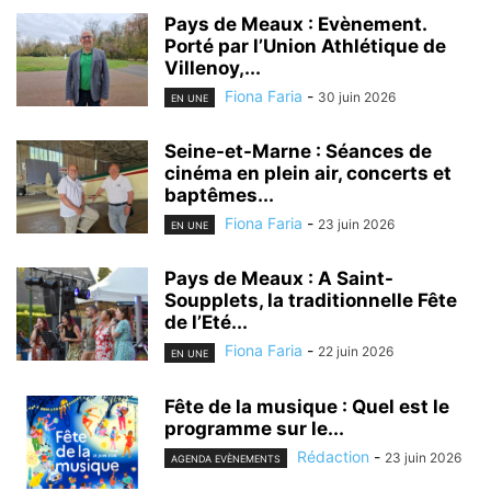
Pays de Meaux : Evènement.
Porté par l’Union Athlétique de
Villenoy,...
Fiona Faria
-
30 juin 2026
EN UNE
Seine-et-Marne : Séances de
cinéma en plein air, concerts et
baptêmes...
Fiona Faria
-
23 juin 2026
EN UNE
Pays de Meaux : A Saint-
Soupplets, la traditionnelle Fête
de l’Eté...
Fiona Faria
-
22 juin 2026
EN UNE
Fête de la musique : Quel est le
programme sur le...
Rédaction
-
23 juin 2026
AGENDA EVÈNEMENTS