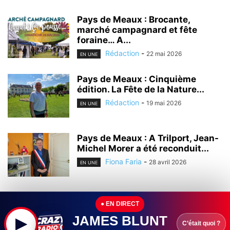
Pays de Meaux : Brocante,
marché campagnard et fête
foraine… A...
Rédaction
-
22 mai 2026
EN UNE
Pays de Meaux : Cinquième
édition. La Fête de la Nature...
Rédaction
-
19 mai 2026
EN UNE
Pays de Meaux : A Trilport, Jean-
Michel Morer a été reconduit...
Fiona Faria
-
28 avril 2026
EN UNE
Seine-et-Marne : Ile-de-France
● EN DIRECT
Mobilités a dévoilé la première
rame rénovée autorail...
JAMES BLUNT
▶
C’était quoi ?