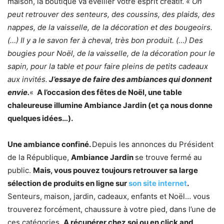
maison, la boutique va éveiller votre esprit créatif. «
On
peut retrouver des senteurs, des coussins, des plaids, des
nappes, de la vaisselle, de la décoration et des bougeoirs.
(…) Il y a le savon fer à cheval, très bon produit. (…) Des
bougies pour Noël, de la vaisselle, de la décoration pour le
sapin, pour la table et pour faire pleins de petits cadeaux
aux invités.
J’essaye de faire des ambiances qui donnent
envie.
«
A l’occasion des fêtes de Noël, une table
chaleureuse illumine Ambiance Jardin (et ça nous donne
quelques idées…).
Une ambiance confiné.
Depuis les annonces du Président
de la République,
Ambiance Jardin
se trouve fermé au
public.
Mais, vous pouvez toujours retrouver sa large
sélection de produits en ligne sur
son site internet
.
Senteurs, maison, jardin, cadeaux, enfants et Noël… vous
trouverez forcément, chaussure à votre pied, dans l’une de
ces catégories.
A récupérer chez soi ou en click and