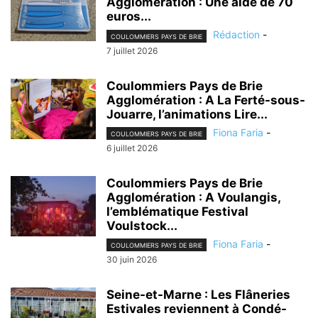
Agglomération : Une aide de 70
euros...
Rédaction
-
COULOMMIERS PAYS DE BRIE
7 juillet 2026
Coulommiers Pays de Brie
Agglomération : A La Ferté-sous-
Jouarre, l’animations Lire...
Fiona Faria
-
COULOMMIERS PAYS DE BRIE
6 juillet 2026
Coulommiers Pays de Brie
Agglomération : A Voulangis,
l’emblématique Festival
Voulstock...
Fiona Faria
-
COULOMMIERS PAYS DE BRIE
30 juin 2026
Seine-et-Marne : Les Flâneries
Estivales reviennent à Condé-