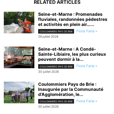
RELATED ARTICLES
Seine-et-Marne : Promenades
fluviales, randonnées pédestres
et activités en plein air…...
Fiona Faria
-
COULOMMIERS PAYS DE BRIE
29 juillet 2026
Seine-et-Marne : A Condé-
Sainte-Libiaire, les plus curieux
peuvent dormir à la...
Fiona Faria
-
COULOMMIERS PAYS DE BRIE
30 juillet 2026
Coulommiers Pays de Brie :
Inaugurée par la Communauté
d’Agglomération, le...
Fiona Faria
-
COULOMMIERS PAYS DE BRIE
20 juillet 2026