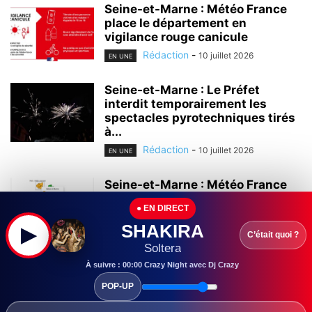
Seine-et-Marne : Météo France
place le département en
vigilance rouge canicule
Rédaction
-
10 juillet 2026
EN UNE
Seine-et-Marne : Le Préfet
interdit temporairement les
spectacles pyrotechniques tirés
à...
Rédaction
-
10 juillet 2026
EN UNE
Seine-et-Marne : Météo France
place la Seine-et-
● EN DIRECT
Marne en vigilance orange «
alerte canicule»
SHAKIRA
▶
C’était quoi ?
Rédaction
-
6 juillet 2026
Soltera
EN UNE
À suivre : 00:00 Crazy Night avec Dj Crazy
Seine-et-Marne : Fraîchement
POP-UP
élu à la tête de la Mission
Locale...