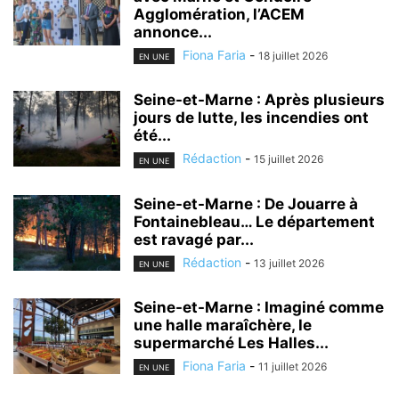
Agglomération, l’ACEM
annonce...
Fiona Faria
-
18 juillet 2026
EN UNE
Seine-et-Marne : Après plusieurs
jours de lutte, les incendies ont
été...
Rédaction
-
15 juillet 2026
EN UNE
Seine-et-Marne : De Jouarre à
Fontainebleau… Le département
est ravagé par...
Rédaction
-
13 juillet 2026
EN UNE
Seine-et-Marne : Imaginé comme
une halle maraîchère, le
supermarché Les Halles...
Fiona Faria
-
11 juillet 2026
EN UNE