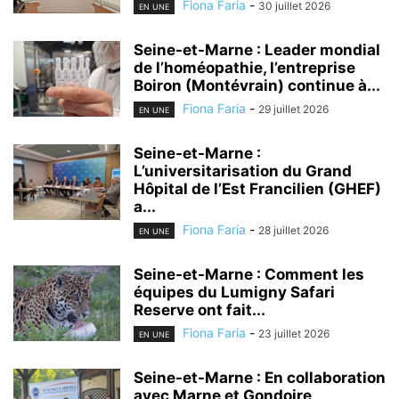
Fiona Faria
-
30 juillet 2026
EN UNE
Seine-et-Marne : Leader mondial
de l’homéopathie, l’entreprise
Boiron (Montévrain) continue à...
Fiona Faria
-
29 juillet 2026
EN UNE
Seine-et-Marne :
L’universitarisation du Grand
Hôpital de l’Est Francilien (GHEF)
a...
Fiona Faria
-
28 juillet 2026
EN UNE
Seine-et-Marne : Comment les
équipes du Lumigny Safari
Reserve ont fait...
Fiona Faria
-
23 juillet 2026
EN UNE
Seine-et-Marne : En collaboration
avec Marne et Gondoire