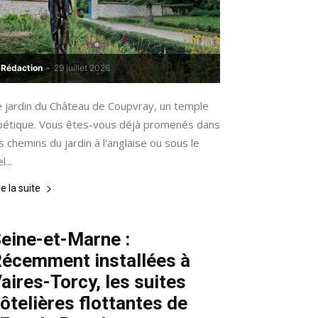
Rédaction
-
29 juillet 2026
e jardin du Château de Coupvray, un temple
oétique. Vous êtes-vous déjà promenés dans
s chemins du jardin à l'anglaise ou sous le
l...
re la suite
eine-et-Marne :
écemment installées à
aires-Torcy, les suites
ôtelières flottantes de