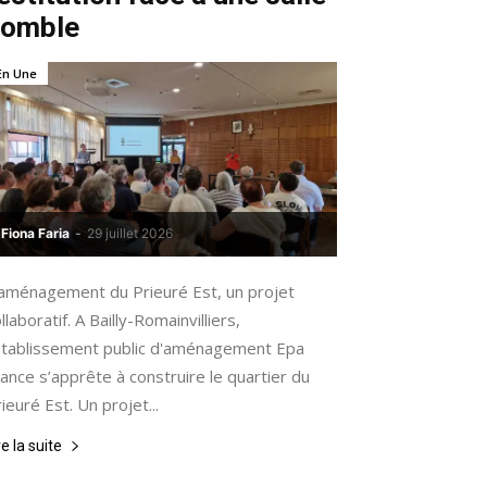
comble
En Une
Fiona Faria
-
29 juillet 2026
’aménagement du Prieuré Est, un projet
llaboratif. A Bailly-Romainvilliers,
’Etablissement public d'aménagement Epa
ance s’apprête à construire le quartier du
ieuré Est. Un projet...
re la suite