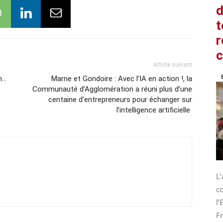
d
t
r
Article suivant
n…
Marne et Gondoire : Avec l’IA en action !, la
Communauté d’Agglomération a réuni plus d’une
centaine d’entrepreneurs pour échanger sur
l’intelligence artificielle
L
co
l
Fr