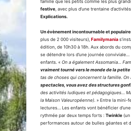
famille que les petits comme les plus gran
festive
, avec plus d’une trentaine d’activit
Explications.
Un évènement incontournable et populaire
plus de 2 000 visiteurs),
Familymania
s’ins
édition, de 10h30 à 18h. Aux abords du comp
se détendre lors d’une journée conviviale…
enfants. «
On a également Assomania… Fami
vraiment tourné vers le monde de la petite
tas de choses qui concernent la famille. On
spectacles, vous avez des structures gonf
des activités ludiques et pédagogiques… Mai
la Maison Valeuropéenne)
. » Entre la mini-
lectures… Les enfants vont bénéficier d’une 
rythmée par deux temps forts :
Twinkle
(un 
performances autour de bulles géantes et d