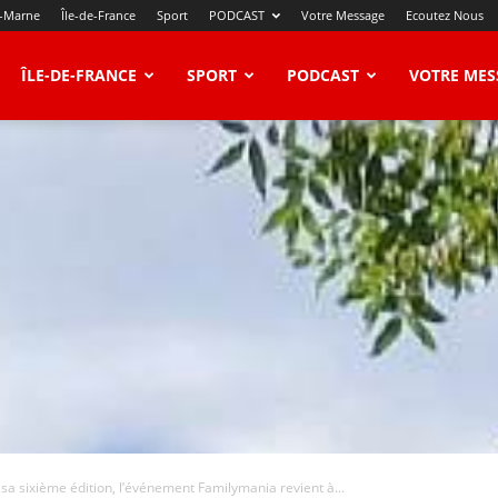
t-Marne
Île-de-France
Sport
PODCAST
Votre Message
Ecoutez Nous
ÎLE-DE-FRANCE
SPORT
PODCAST
VOTRE MES
sa sixième édition, l’événement Familymania revient à...