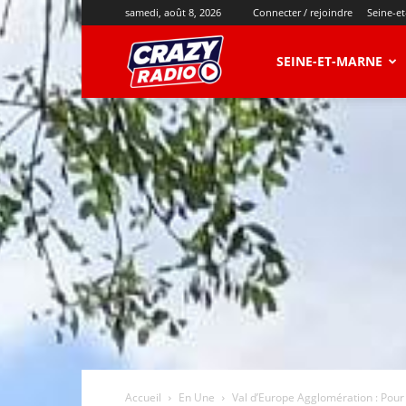
samedi, août 8, 2026
Connecter / rejoindre
Seine-e
CRAZY
SEINE-ET-MARNE
RADIO
Accueil
En Une
Val d’Europe Agglomération : Pour 