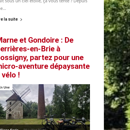
it sous un ciel étoilé, ça vous tente ? Depuis
le...
re la suite
arne et Gondoire : De
errières-en-Brie à
ossigny, partez pour une
icro-aventure dépaysante
 vélo !
En Une