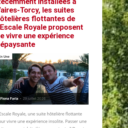
écemment installées à
aires-Torcy, les suites
ôtelières flottantes de
’Escale Royale proposent
e vivre une expérience
épaysante
En Une
Fiona Faria
-
29 juillet 2026
Escale Royale, une suite hôtelière flottante
ur vivre une expérience insolite. Passer une