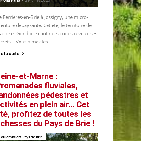
Fiona Faria
-
29 juillet 2026
 Ferrières-en-Brie à Jossigny, une micro-
enture dépaysante. Cet été, le territoire de
arne et Gondoire continue à nous révéler ses
crets... Vous aimez les...
re la suite
eine-et-Marne :
romenades fluviales,
andonnées pédestres et
ctivités en plein air… Cet
té, profitez de toutes les
ichesses du Pays de Brie !
Coulommiers Pays de Brie