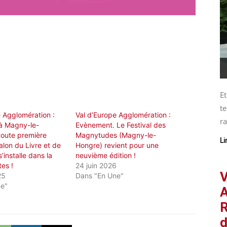
Et
te
e Agglomération :
Val d’Europe Agglomération :
ra
à Magny-le-
Evènement. Le Festival des
toute première
Magnytudes (Magny-le-
Li
alon du Livre et de
Hongre) revient pour une
 s’installe dans la
neuvième édition !
tes !
24 juin 2026
V
25
Dans "En Une"
ne"
A
R
d