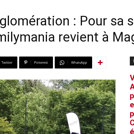
glomération : Pour sa s
ilymania revient à Mag
Twitter
Pinterest
WhatsApp
V
A
p
e
p
C
é