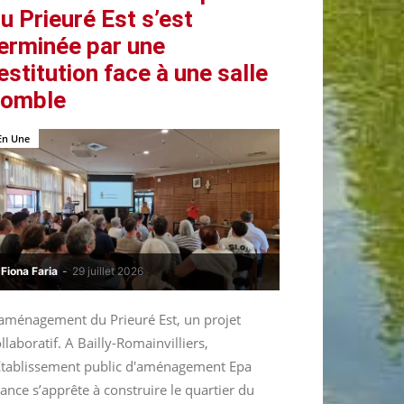
u Prieuré Est s’est
erminée par une
estitution face à une salle
comble
En Une
Fiona Faria
-
29 juillet 2026
’aménagement du Prieuré Est, un projet
llaboratif. A Bailly-Romainvilliers,
’Etablissement public d'aménagement Epa
ance s’apprête à construire le quartier du