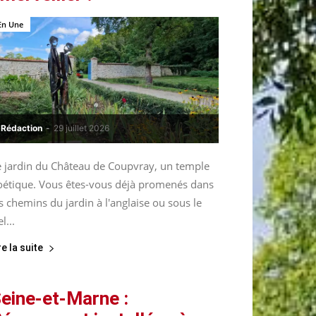
En Une
Rédaction
-
29 juillet 2026
e jardin du Château de Coupvray, un temple
oétique. Vous êtes-vous déjà promenés dans
s chemins du jardin à l'anglaise ou sous le
el...
re la suite
eine-et-Marne :