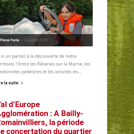
Fiona Faria
-
29 juillet 2026
 si on partait à la découverte de notre
rritoire ? Entre les flâneries sur la Marne, les
ndonnées pédestres et les activités en...
re la suite
al d’Europe
gglomération : A Bailly-
omainvilliers, la période
e concertation du quartier