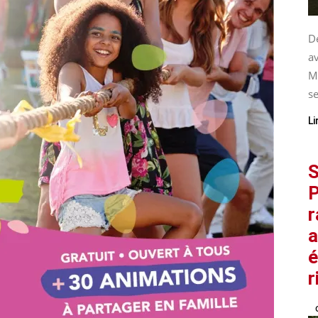
De
av
M
se
Li
S
P
r
a
é
r