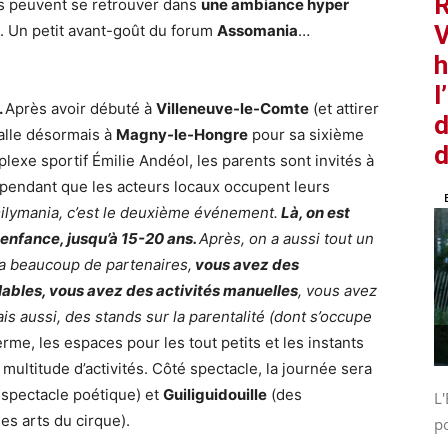
R
ds peuvent se retrouver dans
une ambiance hyper
V
és. Un petit avant-goût du forum
Assomania
…
h
l
.
Après avoir débuté à
Villeneuve-le-Comte
(et attirer
d
talle désormais à
Magny-le-Hongre
pour sa sixième
d
lexe sportif Émilie Andéol, les parents sont invités à
 pendant que les acteurs locaux occupent leurs
lymania, c’est le deuxième événement.
Là, on est
 enfance, jusqu’à 15-20 ans.
Après, on a aussi tout un
 a beaucoup de partenaires,
vous avez des
lables, vous avez des activités manuelles
, vous avez
s aussi, des stands sur la parentalité (dont s’occupe
ferme, les espaces pour les tout petits et les instants
multitude d’activités. Côté spectacle, la journée sera
spectacle poétique) et
Guiliguidouille
(des
L'
es arts du cirque).
po