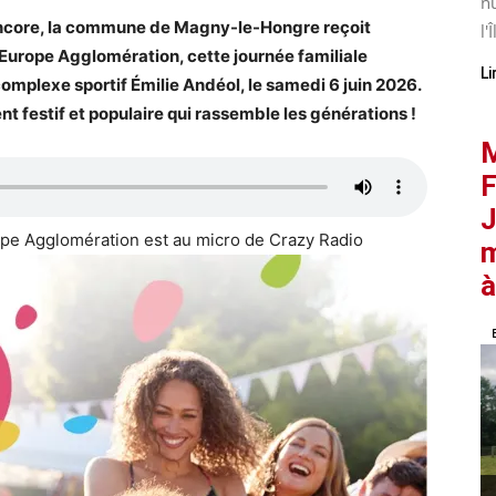
nu
encore, la commune de Magny-le-Hongre reçoit
l'Î
d’Europe Agglomération, cette journée familiale
Li
mplexe sportif Émilie Andéol, le samedi 6 juin 2026.
festif et populaire qui rassemble les générations !
M
F
J
rope Agglomération est au micro de Crazy Radio
m
à